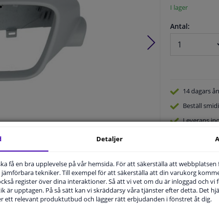
I lager
Antal:
14 dagars
ån
Beställ
smidi
Leverans in
Expert
Kund
d
Detaljer
A
Produktnummer:
2053402
Tillverkare kod:
6103-01-1311111P
EAN:
5901655335736
u ska få en bra upplevelse på vår hemsida. För att säkerställa att webbplatsen
jämförbara tekniker. Till exempel för att säkerställa att din varukorg komme
 också register över dina interaktioner. Så att vi vet om du är inloggad och vi fö
ik är upptagen. På så sätt kan vi skräddarsy våra tjänster efter detta. Det hjäl
der ett relevant produktutbud och lägger rätt erbjudanden i fönstret åt dig.
.