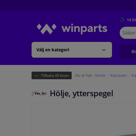
14 D
Sök
på
Winpart
Välj en kategori
Bi
Du är här:
Home
Karosseri
Ka
Tillbaka till listan
Hölje, ytterspegel