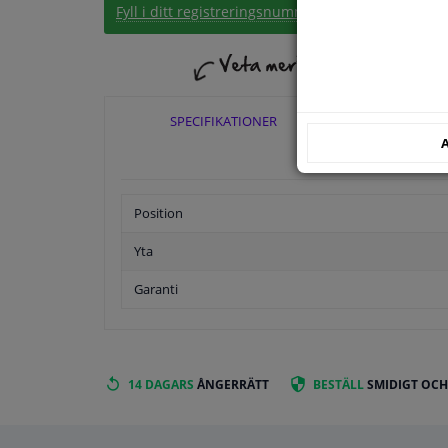
Fyll i ditt registreringsnummer
eller
Välj din bil
.
SPECIFIKATIONER
TILLÄ
A
Position
Yta
Garanti
14 DAGARS
ÅNGERRÄTT
BESTÄLL
SMIDIGT OCH