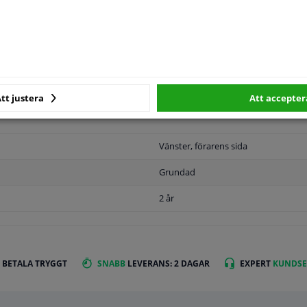
MPLIGHET
ORIGINALNUMMER
T
tt justera
Att accepter
Vänster, förarens sida
Grundad
2 år
 BETALA TRYGGT
SNABB
LEVERANS: 2 DAGAR
EXPERT
KUNDSE