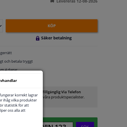
Levereras 12-08-2026
KÖP
Säker betalning
gerrätt
gt och betala tryggt
om 4 dagar
service
vhandlar
Kundservice:
Inte Tillgänglig Via Telefon
 fungerar korrekt lagrar
Ställ din fråga hos våra produktspecialister.
r ihåg vilka produkter
Frågor Och Svar
r statistik för att
per oss alla att
SÖK