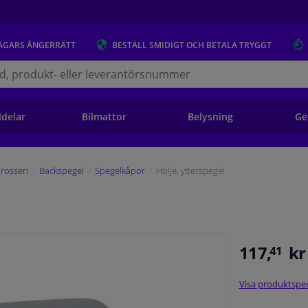
AGARS
ÅNGERRÄTT
BESTÄLL
SMIDIGT OCH BETALA TRYGGT
s.se
ldelar
Bilmattor
Belysning
Ge
rosseri
Backspegel
Spegelkåpor
Hölje, ytterspegel
117,
kr
41
Visa produktspec