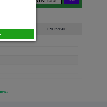
ILLVERKARE
LEVERANSTID
a
RVICE