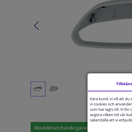
Tillstån
Kära kund, vi vill att d
vi cookies och använder 
som har lagts till. Vi för
avgöra vilken tid vår but
säkerställa att vi erbju
Modellmatchande garanti, Hitta rätt bildelar