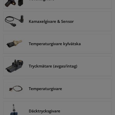
Fönster & Tillbehör
Kamaxelgivare & Sensor
Interiör & bilklädsel
Bilvård & Tillbehör
Temperaturgivare kylvätska
Verkstad & Verktyg
Husbil, motorcykel, cykel & båt
Tryckmätare (avgas/intag)
Sensorer & Elsystem
Temperaturgivare
Däcktrycksgivare