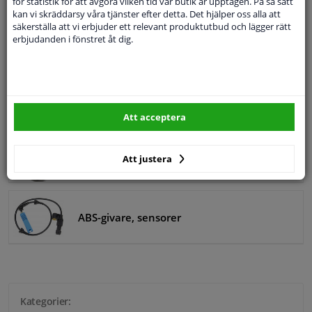
för statistik för att avgöra vilken tid vår butik är upptagen. På så sätt
kan vi skräddarsy våra tjänster efter detta. Det hjälper oss alla att
säkerställa att vi erbjuder ett relevant produktutbud och lägger rätt
Regnsensor
erbjudanden i fönstret åt dig.
Oljetrycksgivare
Att acceptera
Rattvinkelgivare
Att justera
ABS-givare, sensorer
Kategorier: