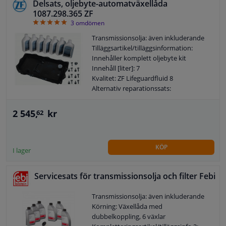
Delsats, oljebyte-automatväxellåda
GALLERI
LISTA
1087.298.365 ZF
Fönster & Tillbehör
5
3
omdömen
Transmissionsolja: även inkluderande
Tilläggsartikel/tilläggsinformation:
Interiör & bilklädsel
Innehåller komplett oljebyte kit
Innehåll [liter]: 7
Bilvård & Tillbehör
Kvalitet: ZF Lifeguardfluid 8
Alternativ reparationssats:
1087.298.364
Verkstad & Verktyg
Garanti: 2 år
2 545,
kr
62
Husbil, motorcykel, cykel & båt
KÖP
I lager
Sensorer & Elsystem
Servicesats för transmissionsolja och filter Febi
Transmissionsolja: även inkluderande
Körning: Växellåda med
dubbelkoppling, 6 växlar