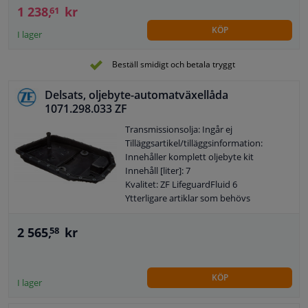
60000
1 238,
kr
61
Garanti: 2 år
KÖP
Byt ut efter [år]: 5
I lager
Färg på driftvätska: Blå
För speciell exekveringskod: A89
Beställ smidigt och betala tryggt
Observera serviceinformationen
Delsats, oljebyte-automatväxellåda
1071.298.033 ZF
Transmissionsolja: Ingår ej
Tilläggsartikel/tilläggsinformation:
Innehåller komplett oljebyte kit
Innehåll [liter]: 7
Kvalitet: ZF LifeguardFluid 6
Ytterligare artiklar som behövs
(artikelnummer): 1071.298.041
Alternativ reparationssats:
2 565,
kr
58
1071.298.038
Garanti: 2 år
KÖP
I lager