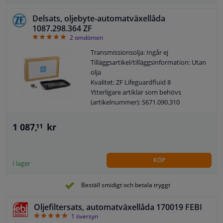
Delsats, oljebyte-automatväxellåda
1087.298.364 ZF
5
2
omdömen
Transmissionsolja: Ingår ej
Tilläggsartikel/tilläggsinformation: Utan
olja
Kvalitet: ZF Lifeguardfluid 8
Ytterligare artiklar som behövs
(artikelnummer): S671.090.310
Ytterligare artiklar som behövs
(artikelnummer): S671.090.311
1 087,
kr
11
Ytterligare artiklar som behövs
(artikelnummer): S671.090.312
Alternativ reparationssats:
KÖP
1087.298.365
I lager
Garanti: 2 år
Beställ smidigt och betala tryggt
Oljefiltersats, automatväxellåda 170019 FEBI
5
1
översyn