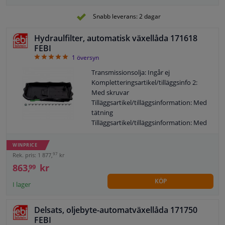
Snabb leverans: 2 dagar
Hydraulfilter, automatisk växellåda 171618
FEBI
5
1
översyn
Transmissionsolja: Ingår ej
Kompletteringsartikel/tilläggsinfo 2:
Med skruvar
Tilläggsartikel/tilläggsinformation: Med
tätning
Tilläggsartikel/tilläggsinformation: Med
oljeavtappningsplugg
Tilläggsartikel/tilläggsinformation:
WINPRICE
Oljetråg med permanent integrerat
97
Rek. pris: 1 877,
kr
filterelement
863,
kr
99
Filterutförande: Siktfilter
KÖP
Garanti: 2 år
I lager
Längd [mm]: 486
Höjd [mm]: 54
Delsats, oljebyte-automatväxellåda 171750
Bredd [mm]: 285
FEBI
Observera serviceinformationen