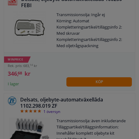
FEBI
Transmissionsolja: Ingår ej
Körning: Automat
Kompletteringsartikel/tilläggsinfo 2:
Med skruvar
Kompletteringsartikel/tilläggsinfo 2:
Med oljetrågspackning
Kompletteringsartikel/tilläggsinfo 2:
Med överfyllningsrör
WINPRICE
Filterutförande: Siktfilter
14
Rek. pris: 683,
kr
Garanti: 3 år
346,
kr
68
Packningsmaterial: ACM (polyakryl-
KÖP
gummi)
I lager
Inte för speciell exekveringskod: A89
Delsats, oljebyte-automatväxellåda
1102.298.019 ZF
5
1
översyn
Transmissionsolja: även inkluderande
Tilläggsartikel/tilläggsinformation:
Innehåller komplett oljebyte kit