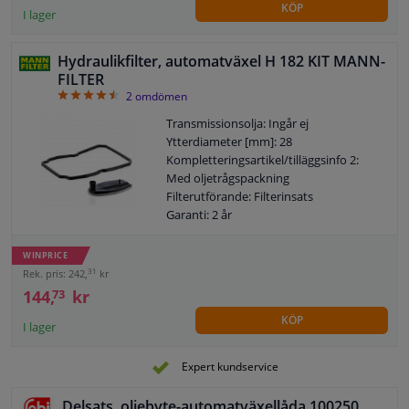
KÖP
I lager
Hydraulikfilter, automatväxel H 182 KIT MANN-
FILTER
4.5
2
omdömen
Transmissionsolja: Ingår ej
Ytterdiameter [mm]: 28
Kompletteringsartikel/tilläggsinfo 2:
Med oljetrågspackning
Filterutförande: Filterinsats
Garanti: 2 år
Höjd [mm]: 18
Bredd [mm]: 111
WINPRICE
EU:s allmänna
31
Rek. pris: 242,
kr
produktsäkerhetsförordning (GPSR):
144,
kr
73
IEC 60417-6183 mekaniska kunskaper
KÖP
krävs
I lager
Expert kundservice
Delsats, oljebyte-automatväxellåda 100250