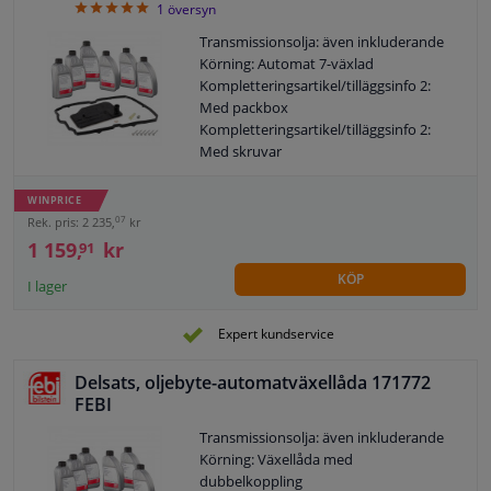
5
1
översyn
Transmissionsolja: även inkluderande
Körning: Automat 7-växlad
Kompletteringsartikel/tilläggsinfo 2:
Med packbox
Kompletteringsartikel/tilläggsinfo 2:
Med skruvar
Kompletteringsartikel/tilläggsinfo 2:
Med mängd olja för standard oljebyte
WINPRICE
Tilläggsartikel/tilläggsinformation: Med
07
Rek. pris: 2 235,
kr
tätning
1 159,
kr
91
Innehåll [liter]: 6
KÖP
Specifikation: MB 236.14
I lager
Växellådstyp: 7G-Tronic
Växellåds-ID: 722.9
Expert kundservice
Rekommenderad bytesintervall [km]:
50000
Delsats, oljebyte-automatväxellåda 171772
Garanti: 2 år
FEBI
Byt ut efter [år]: 3
Färg på driftvätska: Röd
Transmissionsolja: även inkluderande
Inte för speciell exekveringskod: A89
Körning: Växellåda med
Observera serviceinformationen
dubbelkoppling