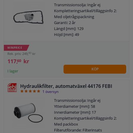
Transmissionsolja: Ingår ej
Kompletteringsartikel/tilläggsinfo 2:
Med oljetrågspackning
Garanti: 2 år
Längd [mm]: 129
Höjd [mm]: 49
Bredd [mm]: 110
WINPRICE
83
Rek. pris: 249,
kr
117,
kr
60
KÖP
I lager
Hydraulikfilter, automatväxel 44176 FEBI
5
1
översyn
Transmissionsolja: Ingår ej
Ytterdiameter [mm]: 58
Innerdiameter [mm]: 17
Kompletteringsartikel/tilläggsinfo 2:
Med packbox
Filterutförande: Filterinsats