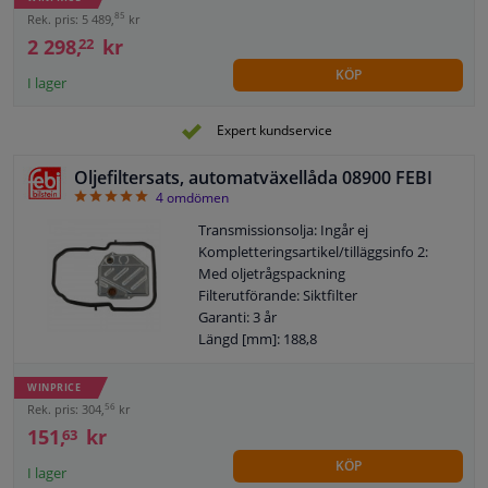
Innehåll [liter]: 7
85
Rek. pris: 5 489,
kr
Specifikation: BMW ATF 2
2 298,
kr
22
Specifikation: ATF M-1375.4
KÖP
Växellåds-ID: 6HP19
I lager
Växellåds-ID: 6HP21X
Rekommenderad bytesintervall [km]:
Expert kundservice
80000
Garanti: 2 år
Oljefiltersats, automatväxellåda 08900 FEBI
Byt ut efter [år]: 5
5
4
omdömen
Färg på driftvätska: Gul
Transmissionsolja: Ingår ej
Observera serviceinformationen
Kompletteringsartikel/tilläggsinfo 2:
Med oljetrågspackning
Filterutförande: Siktfilter
Garanti: 3 år
Längd [mm]: 188,8
Höjd [mm]: 20
Packningsmaterial: NBR (nitril-
WINPRICE
butadien-gummi)
56
Rek. pris: 304,
kr
Bredd [mm]: 175
151,
kr
63
KÖP
I lager