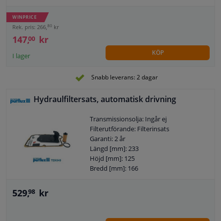
Garanti: 3 år
Höjd [mm]: 105
WINPRICE
80
Rek. pris: 266,
kr
147,
kr
00
KÖP
I lager
Snabb leverans: 2 dagar
Hydraulfiltersats, automatisk drivning
Transmissionsolja: Ingår ej
Filterutförande: Filterinsats
Garanti: 2 år
Längd [mm]: 233
Höjd [mm]: 125
Bredd [mm]: 166
529,
kr
98