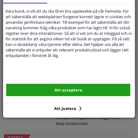
Byt ut efter [år]: 5
Tilläggsartikel/tilläggsinformation: Med
Kära kund, vi vill att du ska få en bra upplevelse på vår hemsida. För
Färg på driftvätska: Gul
tätning
att säkerställa att webbplatsen fungerar korrekt lagrar vi cookies och
Observera serviceinformationen
Ytterdiameter 1 [mm]: 54
använder jämförbara tekniker. Till exempel för att säkerställa att din
Filterutförande: Filterinsats
varukorg kommer ihåg vilka produkter som har lagts till. Vi för också
Garanti: 2 år
register över dina interaktioner. Så att vi vet om du är inloggad och vi
Höjd [mm]: 136
223,
kr
51
för statistik för att avgöra vilken tid vår butik är upptagen. På så sätt
EU:s allmänna
kan vi skräddarsy våra tjänster efter detta. Det hjälper oss alla att
produktsäkerhetsförordning (GPSR):
säkerställa att vi erbjuder ett relevant produktutbud och lägger rätt
IEC 60417-6183 mekaniska kunskaper
erbjudanden i fönstret åt dig.
KÖP
krävs
I lager
Artikeluppsättning, automatisk oljebyte 171754
FEBI
Att acceptera
Transmissionsolja: även inkluderande
Körning: Automatväxellåda 6-växl
Kompletteringsartikel/tilläggsinfo 2:
Att justera
Med skruvar
Kompletteringsartikel/tilläggsinfo 2:
Med stickkontakt
Kompletteringsartikel/tilläggsinfo 2:
Med mängd olja för standard oljebyte
WINPRICE