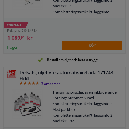
Kompletteringsartikel/tilläggsinfo 2:
Med skruv
Kompletteringsartikel/tilläggsinfo 2:
Med packbox
Kompletteringsartikel/tilläggsinfo 2:
WINPRICE
Med mängd olja för standard oljebyte
81
Rek. pris: 2 046,
kr
Tilläggsartikel/tilläggsinformation: Med
1 089,
kr
91
tätning
KÖP
Innehåll [liter]: 6
I lager
Specifikation: VW TL 52 182
Växellåds-ID: DQ250
Beställ smidigt och betala tryggt
Rekommenderad bytesintervall [km]:
60000
Delsats, oljebyte-automatväxellåda 171748
Garanti: 2 år
FEBI
Byt ut efter [år]: 4
4.67
3
omdömen
Färg på driftvätska: Gul
Transmissionsolja: även inkluderande
Observera serviceinformationen
Körning: Automat 5-växl
Kompletteringsartikel/tilläggsinfo 2:
Med packbox
Kompletteringsartikel/tilläggsinfo 2:
Med skruvar
Kompletteringsartikel/tilläggsinfo 2: