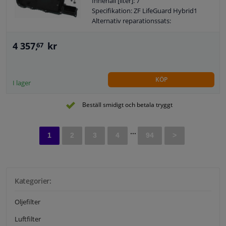
Innehåll [liter]: 7
Specifikation: ZF LifeGuard Hybrid1
Alternativ reparationssats:
1102.298.018
Garanti: 2 år
4 357,
kr
67
KÖP
I lager
Beställ smidigt och betala tryggt
...
1
2
3
4
94
>
Kategorier:
Oljefilter
Luftfilter