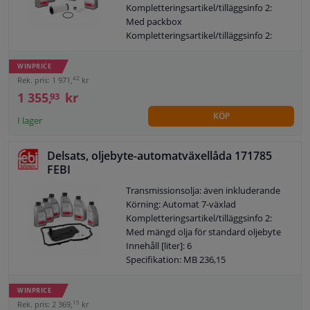
Kompletteringsartikel/tilläggsinfo 2:
Med packbox
Kompletteringsartikel/tilläggsinfo 2:
Med mängd olja för standard oljebyte
Tilläggsartikel/tilläggsinformation: Med
WINPRICE
oljeavtappningsplugg
42
Rek. pris: 1 971,
kr
Innehåll [liter]: 6
1 355,
kr
93
Specifikation: VW TL 52 182
KÖP
Växellåds-ID: DQ500 / DQ400E
I lager
Rekommenderad bytesintervall [km]:
60000
Delsats, oljebyte-automatväxellåda 171785
Garanti: 2 år
FEBI
Byt ut efter [år]: 5
Färg på driftvätska: Gul
Transmissionsolja: även inkluderande
Observera serviceinformationen
Körning: Automat 7-växlad
Kompletteringsartikel/tilläggsinfo 2:
Med mängd olja för standard oljebyte
Innehåll [liter]: 6
Specifikation: MB 236,15
Växellådstyp: 7G-Tronic Plus
Växellåds-ID: 722.9
WINPRICE
Rekommenderad bytesintervall [km]:
15
Rek. pris: 2 369,
kr