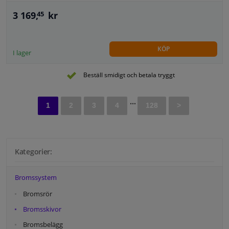
3 169,
kr
45
KÖP
I lager
Beställ smidigt och betala tryggt
...
1
2
3
4
128
>
Kategorier:
Bromssystem
Bromsrör
Bromsskivor
Bromsbelägg