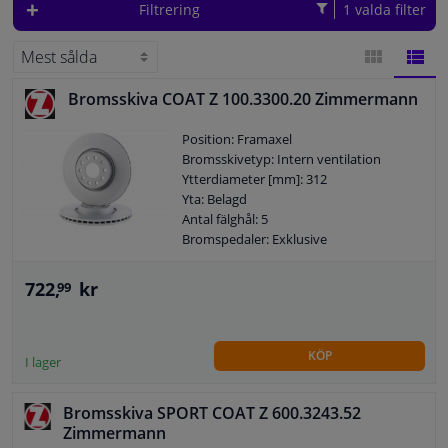
Filtrering
1 valda filter
Fönster & Tillbehör
Interiör & bilklädsel
Bromsskiva COAT Z 100.3300.20 Zimmermann
GALLERI
LISTA
Position: Framaxel
Bilvård & Tillbehör
Bromsskivetyp: Intern ventilation
Ytterdiameter [mm]: 312
Yta: Belagd
Verkstad & Verktyg
Antal fälghål: 5
Bromspedaler: Exklusive
Husbil, motorcykel, cykel & båt
722,
kr
99
Sensorer & Elsystem
KÖP
I lager
Bromsskiva SPORT COAT Z 600.3243.52
Zimmermann