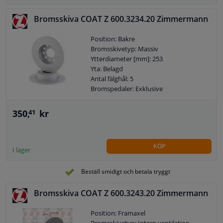
Bromsskiva COAT Z 600.3234.20 Zimmermann
Position: Bakre
Bromsskivetyp: Massiv
Ytterdiameter [mm]: 253
Yta: Belagd
Antal fälghål: 5
Bromspedaler: Exklusive
350,
kr
41
KÖP
I lager
Beställ smidigt och betala tryggt
Bromsskiva COAT Z 600.3243.20 Zimmermann
Position: Framaxel