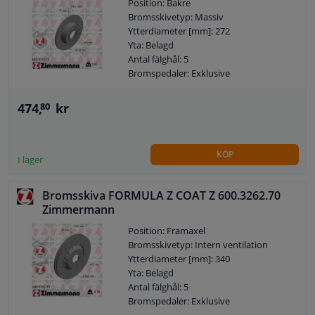
Position: Bakre
Bromsskivetyp: Massiv
Ytterdiameter [mm]: 272
Yta: Belagd
Antal fälghål: 5
Bromspedaler: Exklusive
474,
kr
80
KÖP
I lager
Bromsskiva FORMULA Z COAT Z 600.3262.70
Zimmermann
Position: Framaxel
Bromsskivetyp: Intern ventilation
Ytterdiameter [mm]: 340
Yta: Belagd
Antal fälghål: 5
Bromspedaler: Exklusive