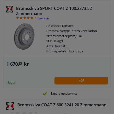
Bromsskiva SPORT COAT Z 100.3373.52
Zimmermann
5
1
översyn
Position: Framaxel
Bromsskivetyp: Intern ventilation
Ytterdiameter [mm]: 349
Yta: Belagd
Antal fälghål: 5
Bromspedaler: Exklusive
1 670,
kr
43
KÖP
I lager
Expert kundservice
Bromsskiva COAT Z 600.3241.20 Zimmermann