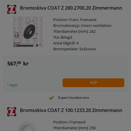
Höjd [mm]: 49
Bromsskiva COAT Z 280.2700.20 Zimmermann
Bromsskivans tjocklek (mm): 22
Minsta tjocklek (mm): 20
Position: Fram, Framaxel
Vikt (kg]: 6,8
Bromsskivetyp: Intern ventilation
Ytterdiameter [mm]: 262
Yta: Belagd
Antal fälghål: 4
Bromspedaler: Exklusive
567,
kr
29
KÖP
I lager
Expert kundservice
Bromsskiva COAT Z 100.1233.20 Zimmermann
Position: Framaxel
Ytterdiameter [mm]: 256