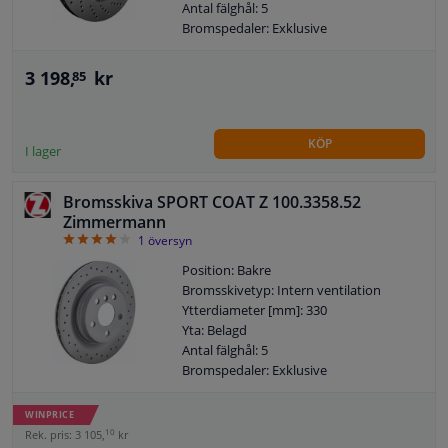
Antal fälghål: 5
Bromspedaler: Exklusive
3 198,
kr
85
KÖP
I lager
Bromsskiva SPORT COAT Z 100.3358.52
Zimmermann
4
1
översyn
Position: Bakre
Bromsskivetyp: Intern ventilation
Ytterdiameter [mm]: 330
Yta: Belagd
Antal fälghål: 5
Bromspedaler: Exklusive
WINPRICE
10
Rek. pris: 3 105,
kr