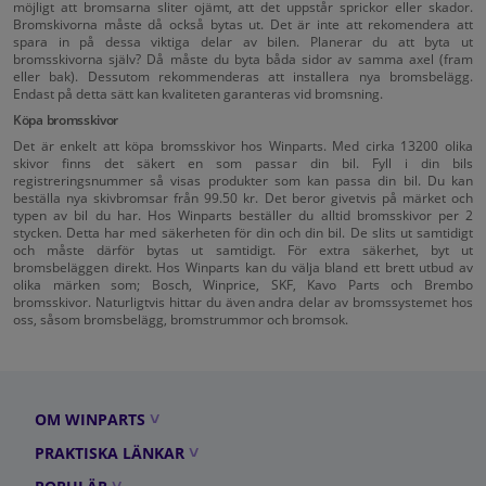
möjligt att bromsarna sliter ojämt, att det uppstår sprickor eller skador.
Bromskivorna måste då också bytas ut. Det är inte att rekomendera att
spara in på dessa viktiga delar av bilen. Planerar du att byta ut
bromsskivorna själv? Då måste du byta båda sidor av samma axel (fram
eller bak). Dessutom rekommenderas att installera nya bromsbelägg.
Endast på detta sätt kan kvaliteten garanteras vid bromsning.
Köpa bromsskivor
Det är enkelt att köpa bromsskivor hos Winparts. Med cirka 13200 olika
skivor finns det säkert en som passar din bil. Fyll i din bils
registreringsnummer så visas produkter som kan passa din bil. Du kan
beställa nya skivbromsar från 99.50 kr. Det beror givetvis på märket och
typen av bil du har. Hos Winparts beställer du alltid bromsskivor per 2
stycken. Detta har med säkerheten för din och din bil. De slits ut samtidigt
och måste därför bytas ut samtidigt. För extra säkerhet, byt ut
bromsbeläggen direkt. Hos Winparts kan du välja bland ett brett utbud av
olika märken som; Bosch, Winprice, SKF, Kavo Parts och Brembo
bromsskivor. Naturligtvis hittar du även andra delar av bromssystemet hos
oss, såsom bromsbelägg, bromstrummor och bromsok.
OM WINPARTS
PRAKTISKA LÄNKAR