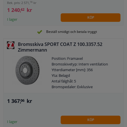
78
Rek. pris: 2 571,
kr
1 240,
kr
42
KÖP
I lager
Beställ smidigt och betala tryggt
Bromsskiva SPORT COAT Z 100.3357.52
Zimmermann
Position: Framaxel
Bromsskivetyp: Intern ventilation
Ytterdiameter [mm]: 356
Yta: Belagd
Antal fälghål: 5
Bromspedaler: Exklusive
1 367,
kr
06
KÖP
I lager