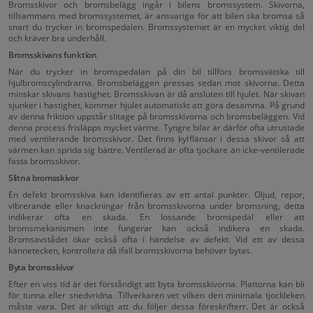
Bromsskivor och bromsbelägg ingår i bilens bromssystem. Skivorna,
tillsammans med bromssystemet, är ansvariga för att bilen ska bromsa så
snart du trycker in bromspedalen. Bromssystemet är en mycket viktig del
och kräver bra underhåll.
Bromsskivans funktion
När du trycker in bromspedalan på din bil tillförs bromsvätska till
hjulbromscylindrarna. Bromsbeläggen pressas sedan mot skivorna. Detta
minskar skivans hastighet. Bromsskivan är då ansluten till hjulet. När skivan
sjunker i hastighet, kommer hjulet automatiskt att göra desamma. På grund
av denna friktion uppstår slitage på bromsskivorna och bromsbeläggen. Vid
denna process frisläpps mycket värme. Tyngre bilar är därför ofta utrustade
med ventilerande bromsskivor. Det finns kylflänsar i dessa skivor så att
värmen kan sprida sig bättre. Ventilerad är ofta tjockare än icke-ventilerade
fasta bromsskivor.
Slitna bromsskivor
En defekt bromsskiva kan identifieras av ett antal punkter. Oljud, repor,
vibrerande eller knackningar från bromsskivorna under bromsning, detta
indikerar ofta en skada. En lossande bromspedal eller att
bromsmekanismen inte fungerar kan också indikera en skada.
Bromsavstådet ökar också ofta i händelse av defekt. Vid ett av dessa
kännetecken, kontrollera då ifall bromsskivorna behöver bytas.
Byta bromsskivor
Efter en viss tid är det förståndigt att byta bromsskivorna. Plattorna kan bli
för tunna eller snedvridna. Tillverkaren vet vilken den minimala tjockleken
måste vara. Det är viktigt att du följer dessa föreskrifterr. Det är också