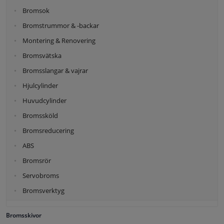
Bromsok
Bromstrummor & -backar
Montering & Renovering
Bromsvätska
Bromsslangar & vajrar
Hjulcylinder
Huvudcylinder
Bromssköld
Bromsreducering
ABS
Bromsrör
Servobroms
Bromsverktyg
Bromsskivor