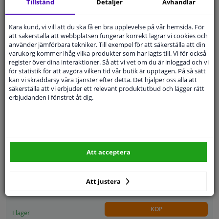
Tillstånd
Detaljer
Avhandlar
3 832,
kr
28
Kära kund, vi vill att du ska få en bra upplevelse på vår hemsida. För
att säkerställa att webbplatsen fungerar korrekt lagrar vi cookies och
KÖP
I lager
använder jämförbara tekniker. Till exempel för att säkerställa att din
varukorg kommer ihåg vilka produkter som har lagts till. Vi för också
register över dina interaktioner. Så att vi vet om du är inloggad och vi
Expert kundservice
för statistik för att avgöra vilken tid vår butik är upptagen. På så sätt
kan vi skräddarsy våra tjänster efter detta. Det hjälper oss alla att
Bromsskiva COAT Z 600.3221.20 Zimmermann
säkerställa att vi erbjuder ett relevant produktutbud och lägger rätt
erbjudanden i fönstret åt dig.
Position: Framaxel
Bromsskivetyp: Intern ventilation
Ytterdiameter [mm]: 288
Yta: Belagd
Antal fälghål: 5
Att acceptera
Bromspedaler: Exklusive
616,
kr
14
Att justera
KÖP
I lager