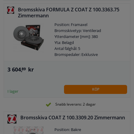
Bromsskiva FORMULA Z COAT Z 100.3363.75
Zimmermann
Position: Framaxel
Bromsskivetyp: Ventilerad
Ytterdiameter [mm]: 380
Yta: Belagd
Antal fälghål: 5
Bromspedaler: Exklusive
3 604,
kr
89
KÖP
I lager
Snabb leverans: 2 dagar
Bromsskiva COAT Z 100.3309.20 Zimmermann
Position: Bakre