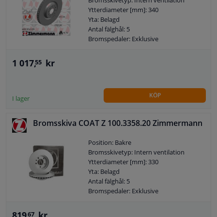
Bromsskivetyp: Intern ventilation
Ytterdiameter [mm]: 340
Yta: Belagd
Antal fälghål: 5
Bromspedaler: Exklusive
1 017,
kr
55
KÖP
I lager
Bromsskiva COAT Z 100.3358.20 Zimmermann
Position: Bakre
Bromsskivetyp: Intern ventilation
Ytterdiameter [mm]: 330
Yta: Belagd
Antal fälghål: 5
Bromspedaler: Exklusive
819,
kr
67