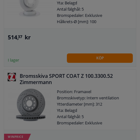
Yta: Belagd
Antal fälghål: 5
Bromspedaler: Exklusive
Hålkrets-Ø [mm]: 100
Bromsskivetyp: Ventilerade utanpå
Centreringsdiameter [mm]: 65
514,
kr
37
Borrbild/Hålantal: 6/5
Bearbetning: Höguppkolat
Kontrollmärke: ECE R90 APPROVED
KÖP
Garanti: 2 år
I lager
Höjd [mm]: 37
Bromsskivans tjocklek (mm): 22
Bromsskiva SPORT COAT Z 100.3300.52
Minsta tjocklek (mm): 19
Zimmermann
Vikt (kg]: 5,2
Position: Framaxel
Bromsskivetyp: Intern ventilation
Ytterdiameter [mm]: 312
Yta: Belagd
Antal fälghål: 5
Bromspedaler: Exklusive
WINPRICE