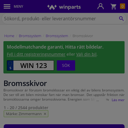
Kun
0
MENY
Karosseri
Sök
på
SÖ
Belysning
Winparts.se
Home
Bromssystem
Bromssystem
Bromsskivor
Bromssystem
Modellmatchande garanti, Hitta rätt bildelar.
Avgassystem
Fyll i ditt registreringsnummer
eller
Välj din bil
.
SÖK
Chassidelar
Bromsskivor
Kylsystem & Värmesystem
Bromsskivor är förutom bromsklossar en viktig del av bilens bromssystem.
De ser till att bilen minskar fart när man bromsar. Det uppstår friktion när
Motordelar
bromsklossarna omger bromsskivorna. Energien som blir till omvandlas till
värme och så minskas bilens fart. Bromsskivorna utsättas för slitage och
1 - 20
/
2544
produkter
ska ersättas med tiden. Delar till bromssystemet beställer du enkelt hos
Filter & Vätskor
Winparts. Vi har ett stort utbud av olika märken, som ABS, FEBI, TRW eller
Märke: Zimmermann
Brembo.
Bagage & Transport