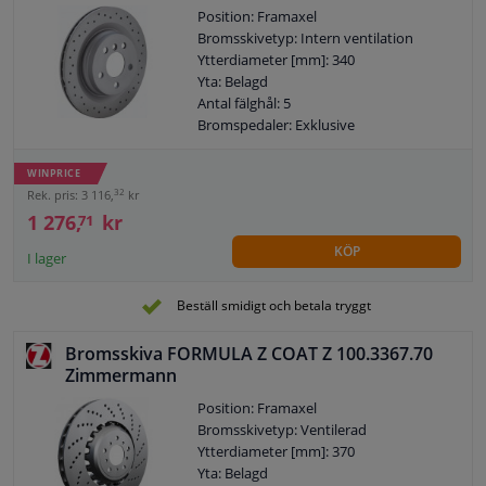
Position: Framaxel
Bromsskivetyp: Intern ventilation
Ytterdiameter [mm]: 340
Yta: Belagd
Antal fälghål: 5
Bromspedaler: Exklusive
WINPRICE
32
Rek. pris: 3 116,
kr
1 276,
kr
71
KÖP
I lager
Beställ smidigt och betala tryggt
Bromsskiva FORMULA Z COAT Z 100.3367.70
Zimmermann
Position: Framaxel
Bromsskivetyp: Ventilerad
Ytterdiameter [mm]: 370
Yta: Belagd