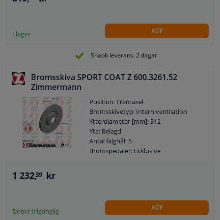
KÖP
I lager
Snabb leverans: 2 dagar
Bromsskiva SPORT COAT Z 600.3261.52
Zimmermann
Position: Framaxel
Bromsskivetyp: Intern ventilation
Ytterdiameter [mm]: 312
Yta: Belagd
Antal fälghål: 5
Bromspedaler: Exklusive
1 232,
kr
39
KÖP
Direkt tillgänglig