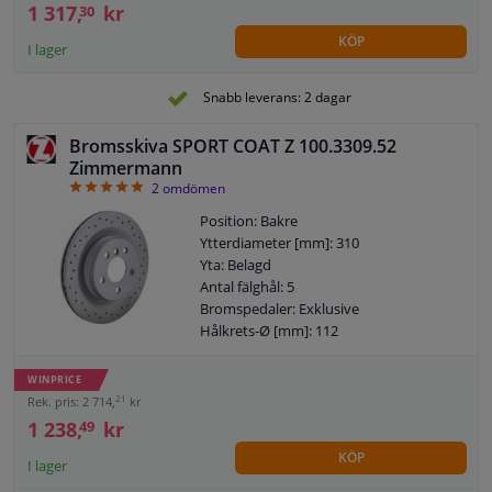
1 317,
kr
30
KÖP
I lager
Snabb leverans: 2 dagar
Bromsskiva SPORT COAT Z 100.3309.52
Zimmermann
5
2
omdömen
Position: Bakre
Ytterdiameter [mm]: 310
Yta: Belagd
Antal fälghål: 5
Bromspedaler: Exklusive
Hålkrets-Ø [mm]: 112
Bromsskivetyp: Ventilerade utanpå
Bromsskivetyp: Perforerad
WINPRICE
Centreringsdiameter [mm]: 65
21
Rek. pris: 2 714,
kr
Borrbild/Hålantal: 10/5
1 238,
kr
49
Bearbetning: Höguppkolat
KÖP
Kontrollmärke: ECE R90 APPROVED
I lager
Garanti: 2 år