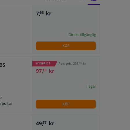
GALLERI
LISTA
7,
kr
66
Direkt tillgänglig
KÖP
80
Rek. pris: 238,
kr
WINPRICE
ABS
97,
kr
13
I lager
ar
yrbultar
KÖP
49,
kr
57