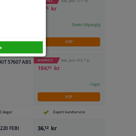
Rek. pris: 77,
kr
WINPRICE
41,
kr
76
Direkt tillgänglig
KÖP
a
75
Rek. pris: 473,
kr
WINPRICE
KIT 57607 ABS
184,
kr
53
I lager
KÖP
2 dagar
Expert kundservice
36,
kr
1220 FEBI
12