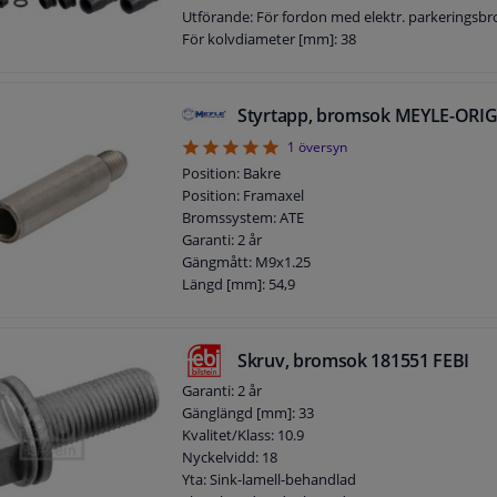
Utförande: För fordon med elektr. parkeringsb
För kolvdiameter [mm]: 38
Styrtapp, bromsok MEYLE-ORIG
5
1
översyn
Position: Bakre
Position: Framaxel
Bromssystem: ATE
Garanti: 2 år
Gängmått: M9x1.25
Längd [mm]: 54,9
Skruv, bromsok 181551 FEBI
Garanti: 2 år
Gänglängd [mm]: 33
Kvalitet/Klass: 10.9
Nyckelvidd: 18
Yta: Sink-lamell-behandlad