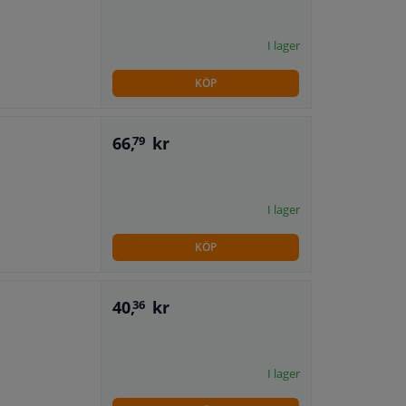
I lager
KÖP
66,
kr
79
I lager
KÖP
40,
kr
36
I lager