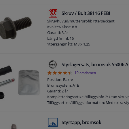
Skruv / Bult 38116 FEBI
Skruvhuvud/mutterprofil: Yttersexkant
Kvalitet/Klass: 8.8
Garanti: 3 år
Längd [mm]: 16
Yttergängmått: M8 x 1,25
Styrlagersats, bromsok 55006 
4.5
10
omdömen
Position: Bakre
Bromssystem: ATE
Garanti: 2 år
Kompletteringsartikel/tilläggsinfo 2: Utan skruv
Tilläggsartikel/tilläggsinformation: Med extra st
Styrtapp, bromsok