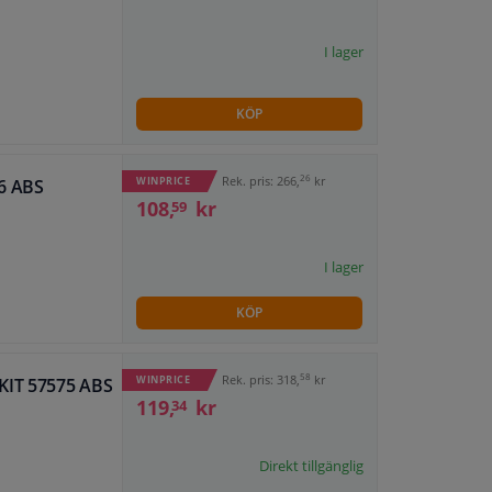
I lager
KÖP
26
Rek. pris: 266,
kr
WINPRICE
6 ABS
108,
kr
59
I lager
KÖP
58
Rek. pris: 318,
kr
WINPRICE
KIT 57575 ABS
119,
kr
34
Direkt tillgänglig