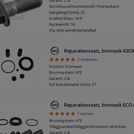
Garanti: 2 år
Skruvhuvud/mutterprofil: Yttersexkant
Gänglängd [mm]: 23
Kvalitet/Klass: 10.9
Nyckelvidd: 16
Yta: Sink-lamell-behandlad
Skruvlängd under huvud ]mm]: 32
Längd [mm]: 44
Yttergängmått: M12 x 1,5
Reparationssats, bromsok 4303
5
2
omdömen
Position: Framaxel
Bromssystem: ATE
Garanti: 2 år
För kolvdiameter [mm]: 57
Reparationssats, bromsok ECO-
5
1
översyn
Bromssystem: ATE
Tilläggsartikel/tilläggsinformation: Med kolv
Garanti: 2 år