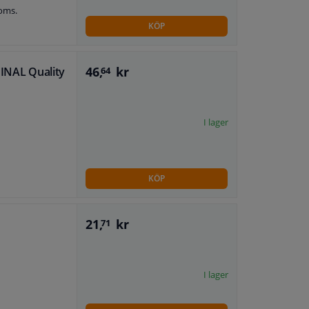
roms.
KÖP
46,
kr
INAL Quality
64
I lager
KÖP
21,
kr
71
I lager