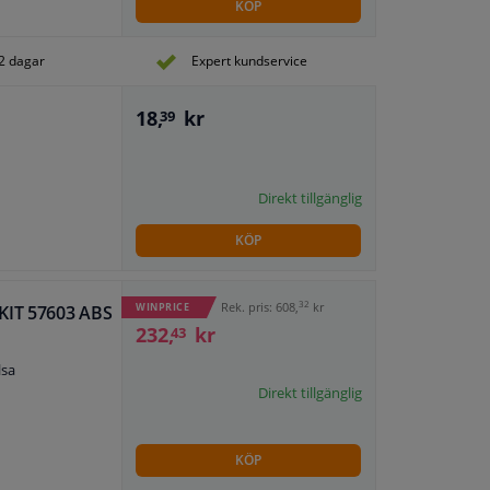
KÖP
2 dagar
Expert kundservice
18,
kr
39
Direkt tillgänglig
KÖP
32
Rek. pris: 608,
kr
WINPRICE
KIT 57603 ABS
232,
kr
43
lsa
Direkt tillgänglig
KÖP