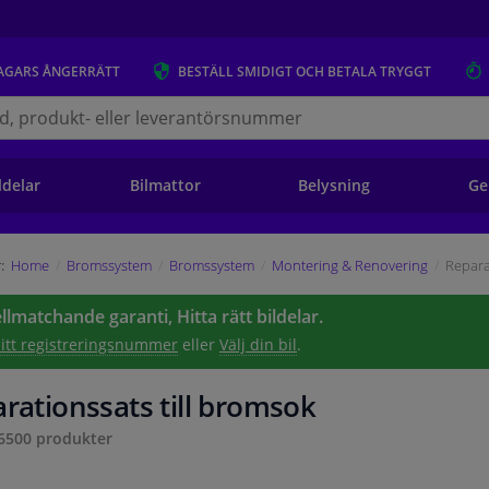
AGARS
ÅNGERRÄTT
BESTÄLL
SMIDIGT OCH BETALA TRYGGT
s.se
ldelar
Bilmattor
Belysning
Ge
:
Home
Bromssystem
Bromssystem
Montering & Renovering
Repara
lmatchande garanti, Hitta rätt bildelar.
 ditt registreringsnummer
eller
Välj din bil
.
rationssats till bromsok
6500
produkter