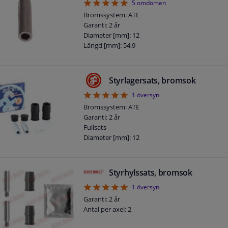
5
5
omdömen
Bromssystem: ATE
Garanti: 2 år
Diameter [mm]: 12
Längd [mm]: 54,9
Styrlagersats, bromsok
5
1
översyn
Bromssystem: ATE
Garanti: 2 år
Fullsats
Diameter [mm]: 12
Styrhylssats, bromsok
5
1
översyn
Garanti: 2 år
Antal per axel: 2