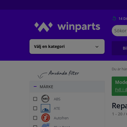
14 D
Sök
på
Winpart
Välj en kategori
Bi
Du är här
Model
MÄRKE
Fyll i
ABS
Repa
ATE
1 - 20
/
Autofren