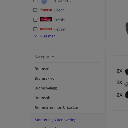
Blue Print
Bosch
Delphi
Febest
Visa mer
FEBI
Hella
Kategorier:
Meyle
NK
Bromsrör
Quick Brake
Bromsskivor
Swag
Bromsbelägg
Tedgum
Bromsok
Textar
Bromstrummor & -backar
Topran
Montering & Renovering
TRW