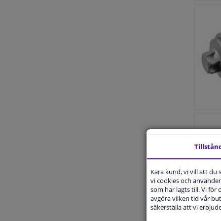
Tillstån
Kära kund, vi vill att d
vi cookies och använder 
som har lagts till. Vi för
avgöra vilken tid vår but
säkerställa att vi erbju