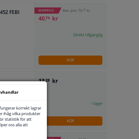
25
Rek. pris: 75,
kr
WINPRICE
2452 FEBI
40,
kr
74
Direkt tillgänglig
KÖP
13,
kr
28
vhandlar
I lager
 fungerar korrekt lagrar
r ihåg vilka produkter
r statistik för att
KÖP
per oss alla att
45