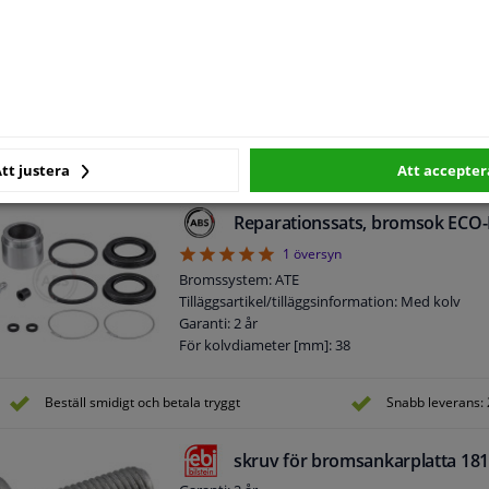
skruv för bromsok 181550 FEBI
Garanti: 2 år
Skruvhuvud/mutterprofil: Yttersexkant
Gänglängd [mm]: 52
Kvalitet/Klass: 10.9
Nyckelvidd: 21
Yta: Sink-lamell-behandlad
Skruvlängd under huvud ]mm]: 52
tt justera
Att accepter
Längd [mm]: 68
Yttergängmått: M14 x 1,5
Reparationssats, bromsok ECO-
5
1
översyn
Bromssystem: ATE
Tilläggsartikel/tilläggsinformation: Med kolv
Garanti: 2 år
För kolvdiameter [mm]: 38
Beställ smidigt och betala tryggt
Snabb leverans: 
skruv för bromsankarplatta 18