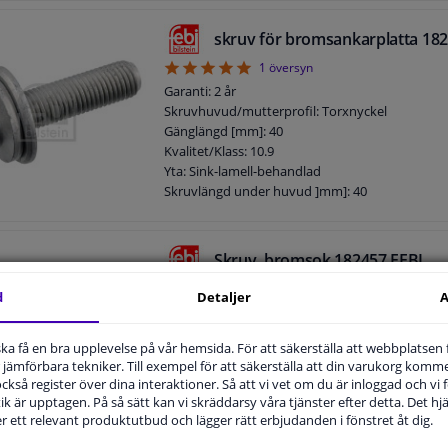
skruv för bromsankarplatta 18
5
1
översyn
Garanti: 2 år
Skruvhuvud/mutterprofil: Torxnyckel
Gänglängd [mm]: 40
Kvalitet/Klass: 10.9
Yta: Sink-lamell-behandlad
Skruvlängd under huvud ]mm]: 40
Längd [mm]: 56
Yttergängmått: M12 x 1,5
Skruv, bromsok 182457 FEBI
Garanti: 2 år
d
Detaljer
A
Skruvhuvud/mutterprofil: Yttersexkant
Gänglängd [mm]: 25
Kvalitet/Klass: 10.9
u ska få en bra upplevelse på vår hemsida. För att säkerställa att webbplatsen
jämförbara tekniker. Till exempel för att säkerställa att din varukorg komme
Nyckelvidd: 13
 också register över dina interaktioner. Så att vi vet om du är inloggad och vi fö
Yta: Sink-lamell-behandlad
ik är upptagen. På så sätt kan vi skräddarsy våra tjänster efter detta. Det hjäl
Skruvlängd under huvud ]mm]: 25
der ett relevant produktutbud och lägger rätt erbjudanden i fönstret åt dig.
Längd [mm]: 34
Yttergängmått: M10 x 1,5