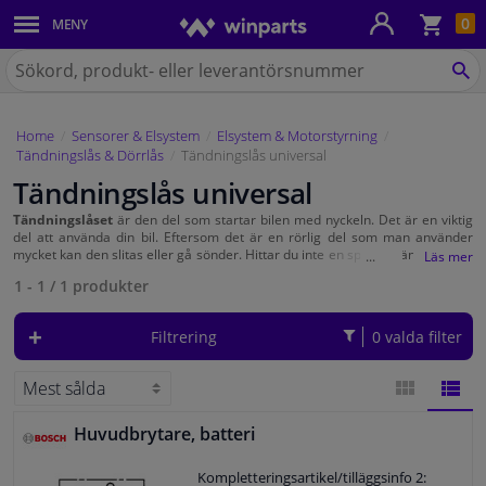
Kun
0
MENY
Karosseri
Sök
på
SÖ
Belysning
Winparts.se
Home
Sensorer & Elsystem
Elsystem & Motorstyrning
Bromssystem
Tändningslås & Dörrlås
Tändningslås universal
Tändningslås universal
Avgassystem
Tändningslåset
är den del som startar bilen med nyckeln. Det är en viktig
del att använda din bil. Eftersom det är en rörlig del som man använder
Chassidelar
mycket kan den slitas eller gå sönder. Hittar du inte en specifik tändningslås
till din bil har vi även universaltändningslås och delar till tändningslås.
1 - 1
/
1
produkter
Kylsystem & Värmesystem
Filtrering
0 valda filter
Motordelar
Filter & Vätskor
Huvudbrytare, batteri
GALLERI
LISTA
Kompletteringsartikel/tilläggsinfo 2:
Bagage & Transport