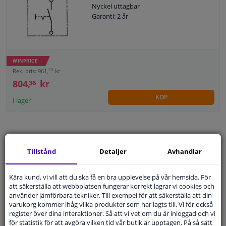
Nyckel uttagbar
Garanti: 2 år
Fönster & Tillbehör
Interiör & bilklädsel
WINPRICE
23
Rek. pris: 961,
kr
Bilvård & Tillbehör
804,
kr
36
KÖP
I lager
Verkstad & Verktyg
Husbil, motorcykel, cykel & båt
Tillstånd
Detaljer
Avhandlar
Kategorier:
Sensorer & Elsystem
Sensorer
Kära kund, vi vill att du ska få en bra upplevelse på vår hemsida. För
att säkerställa att webbplatsen fungerar korrekt lagrar vi cookies och
Strömbrytare & Switches
använder jämförbara tekniker. Till exempel för att säkerställa att din
varukorg kommer ihåg vilka produkter som har lagts till. Vi för också
Brytare & Spak
register över dina interaktioner. Så att vi vet om du är inloggad och vi
för statistik för att avgöra vilken tid vår butik är upptagen. På så sätt