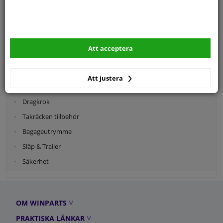
Kategorier:
Att acceptera
Bagage & Transport
Cykelhållare
Att justera
Takräcken
Dragkrok
Takräcken tillbehör
Bagageutrymme
Släp & Trailer
Säkerhet
OM WINPARTS
PRAKTISKA LÄNKAR