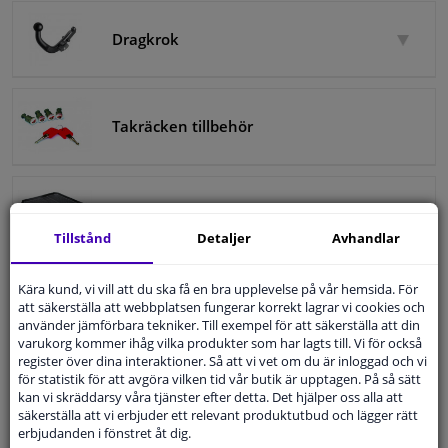
Dragkrok
Fönster & Tillbehör
Interiör & bilklädsel
Takräcken tillbehör
Bilvård & Tillbehör
Verkstad & Verktyg
Bagageutrymme
Tillstånd
Detaljer
Avhandlar
Husbil, motorcykel, cykel & båt
Kära kund, vi vill att du ska få en bra upplevelse på vår hemsida. För
Släp & Trailer
Sensorer & Elsystem
att säkerställa att webbplatsen fungerar korrekt lagrar vi cookies och
använder jämförbara tekniker. Till exempel för att säkerställa att din
varukorg kommer ihåg vilka produkter som har lagts till. Vi för också
register över dina interaktioner. Så att vi vet om du är inloggad och vi
för statistik för att avgöra vilken tid vår butik är upptagen. På så sätt
Säkerhet
kan vi skräddarsy våra tjänster efter detta. Det hjälper oss alla att
säkerställa att vi erbjuder ett relevant produktutbud och lägger rätt
erbjudanden i fönstret åt dig.