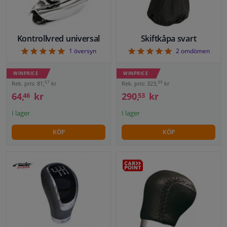
Fönster & Tillbehör
Kontrollvred universal
Skiftkåpa svart
Interiör & bilklädsel
5
5
1
översyn
2
omdömen
WINPRICE
WINPRICE
Bilvård & Tillbehör
57
39
Rek. pris: 81,
kr
Rek. pris: 323,
kr
64,
kr
290,
kr
46
53
Verkstad & Verktyg
I lager
I lager
Husbil, motorcykel, cykel & båt
KÖP
KÖP
Sensorer & Elsystem