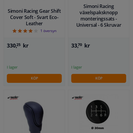
Simoni Racing
Simoni Racing Gear Shift
växelspaksknopp
Cover Soft - Svart Eco-
monteringssats -
Leather
Universal - 6 Skruvar
4
1
översyn
330,
kr
33,
kr
25
70
I lager
I lager
KÖP
KÖP