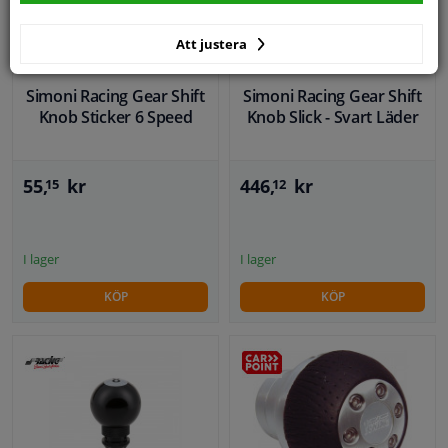
Att justera
Simoni Racing Gear Shift
Simoni Racing Gear Shift
Knob Sticker 6 Speed
Knob Slick - Svart Läder
55,
kr
446,
kr
15
12
I lager
I lager
KÖP
KÖP