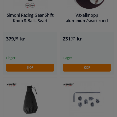
Simoni Racing Gear Shift
Växelknopp
Knob 8-Ball - Svart
aluminium/svart rund
379,
kr
231,
kr
50
17
I lager
I lager
KÖP
KÖP