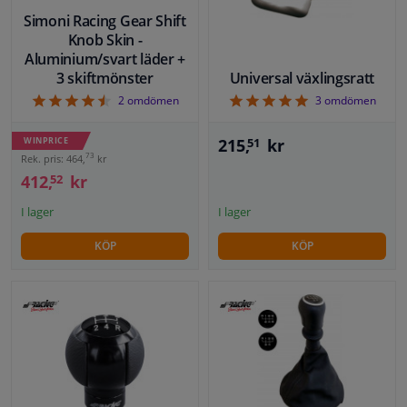
Simoni Racing Gear Shift
Knob Skin -
Aluminium/svart läder +
3 skiftmönster
Universal växlingsratt
4.5
5
2
omdömen
3
omdömen
WINPRICE
215,
kr
51
73
Rek. pris: 464,
kr
412,
kr
52
I lager
I lager
KÖP
KÖP