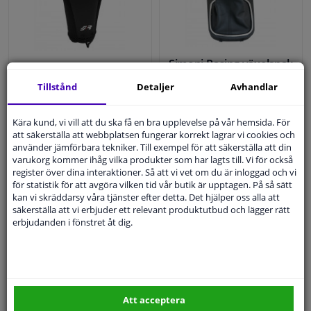
Simoni Racing växelspak
Simoni Racing Gear Shift
OEM Volkswagen Golf
Tillstånd
Detaljer
Avhandlar
Knop Cover - Svart + SR-
VI/Jetta - svart läder + 2
logotyp
växlingsmönster
4.67
3
omdömen
Kära kund, vi vill att du ska få en bra upplevelse på vår hemsida. För
att säkerställa att webbplatsen fungerar korrekt lagrar vi cookies och
använder jämförbara tekniker. Till exempel för att säkerställa att din
109,
kr
271,
kr
86
52
varukorg kommer ihåg vilka produkter som har lagts till. Vi för också
register över dina interaktioner. Så att vi vet om du är inloggad och vi
för statistik för att avgöra vilken tid vår butik är upptagen. På så sätt
kan vi skräddarsy våra tjänster efter detta. Det hjälper oss alla att
I lager
I lager
säkerställa att vi erbjuder ett relevant produktutbud och lägger rätt
erbjudanden i fönstret åt dig.
KÖP
KÖP
Att acceptera