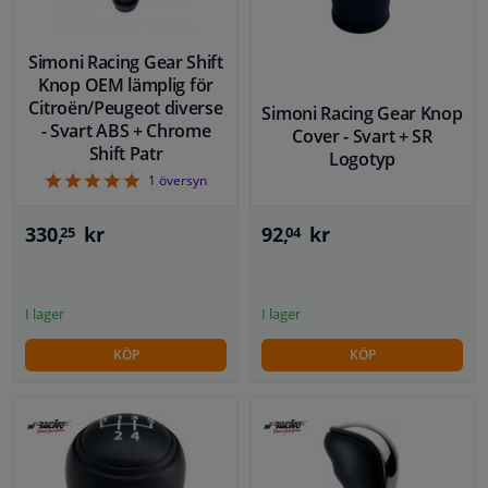
Simoni Racing Gear Shift
Knop OEM lämplig för
Citroën/Peugeot diverse
Simoni Racing Gear Knop
- Svart ABS + Chrome
Cover - Svart + SR
Shift Patr
Logotyp
5
1
översyn
92,
kr
330,
kr
04
25
I lager
I lager
KÖP
KÖP