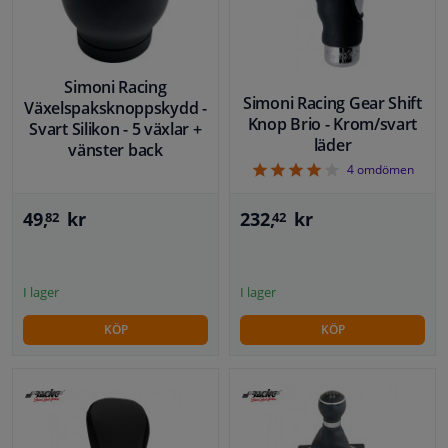
Simoni Racing
Simoni Racing Gear Shift
Växelspaksknoppskydd -
Knop Brio - Krom/svart
Svart Silikon - 5 växlar +
läder
vänster back
4
4
omdömen
232,
kr
49,
kr
42
82
I lager
I lager
KÖP
KÖP