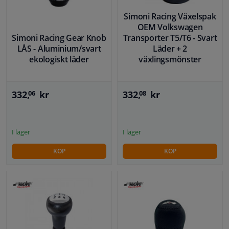
Simoni Racing Växelspak
OEM Volkswagen
Simoni Racing Gear Knob
Transporter T5/T6 - Svart
LÅS - Aluminium/svart
Läder + 2
ekologiskt läder
växlingsmönster
332,
kr
332,
kr
06
08
I lager
I lager
KÖP
KÖP