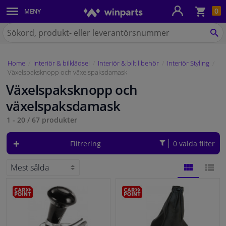
Kun
0
MENY
Karosseri
Sök
på
SÖ
Belysning
Winparts.se
Home
Interiör & bilklädsel
Interiör & biltillbehör
Interiör Styling
Bromssystem
Växelspaksknopp och växelspaksdamask
Växelspaksknopp och
Avgassystem
växelspaksdamask
Chassidelar
1 - 20
/
67
produkter
Filtrering
0 valda filter
Kylsystem & Värmesystem
Motordelar
GALLERI
LISTA
Filter & Vätskor
Bagage & Transport