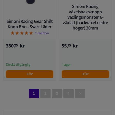
Simoni Racing
växelspaksknopp
växlingsmönster 6-
Simoni Racing Gear Shift
växlad (backväxel nedre
Knop Brio - Svart Läder
höger) 30mm
5
1
översyn
330,
kr
55,
kr
25
15
Direkt tillgänglig
I lager
KÖP
KÖP
1
2
3
4
>