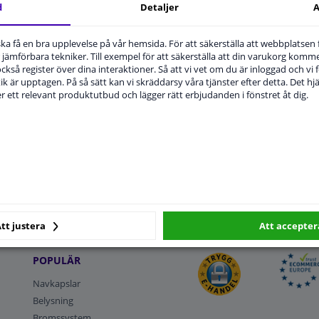
d
Detaljer
A
u ska få en bra upplevelse på vår hemsida. För att säkerställa att webbplatsen
jämförbara tekniker. Till exempel för att säkerställa att din varukorg komme
 också register över dina interaktioner. Så att vi vet om du är inloggad och vi fö
ik är upptagen. På så sätt kan vi skräddarsy våra tjänster efter detta. Det hjäl
der ett relevant produktutbud och lägger rätt erbjudanden i fönstret åt dig.
la registreringsskylthållare >
Alla interiörfolie >
 BETALA TRYGGT
SNABB
LEVERANS: 2 DAGAR
EXPERT
KUNDSE
tt justera
Att accepter
POPULÄR
Navkapslar
Belysning
Bromssystem