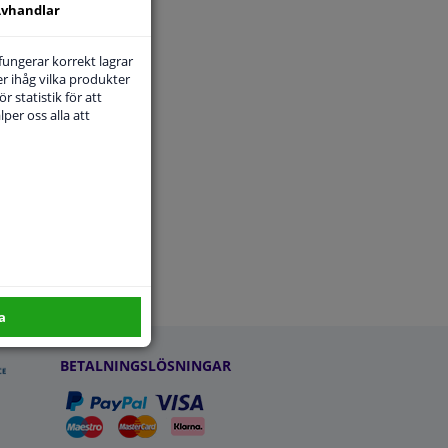
vhandlar
 fungerar korrekt lagrar
r ihåg vilka produkter
r statistik för att
per oss alla att
RVICE
a
BETALNINGSLÖSNINGAR