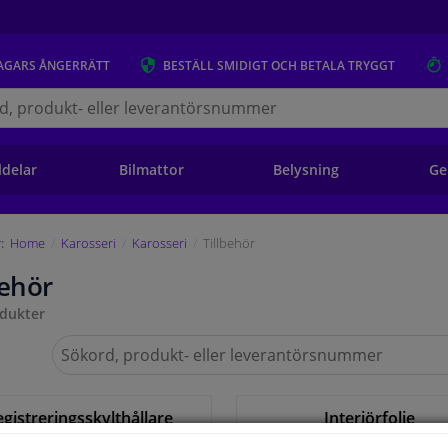
AGARS
ÅNGERRÄTT
BESTÄLL
SMIDIGT OCH BETALA TRYGGT
s.se
ldelar
Bilmattor
Belysning
Ge
:
Home
Karosseri
Karosseri
Tillbehör
behör
dukter
Sök
på
Winparts.se
egistreringsskylthållare
Interiörfolie