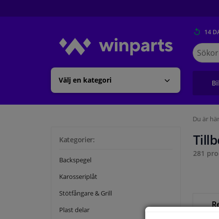
14 D
Sök
på
Winpart
Välj en kategori
Bi
Du är här
Till
Kategorier:
281 pro
Backspegel
Karosseriplåt
Stötfångare & Grill
R
Plast delar