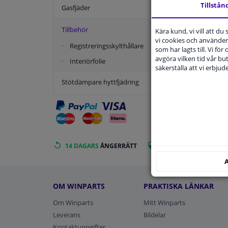
Tillstån
Gasfjäder
Tillbehör
Kära kund, vi vill att d
vi cookies och använder 
Registreringsskylthållare
som har lagts till. Vi för
avgöra vilken tid vår but
Interiörfolie
säkerställa att vi erbju
Stötdämpare hyttfjädring
Al
14 DAGARS
ÅNGERRÄTT
BESTÄLL
SMIDIGT OCH
A
OM WINPARTS
PRAKTISKA LÄNKAR
Om Winparts
Mitt Winparts
Leverans
Bildelar
Kontaktuppgifter