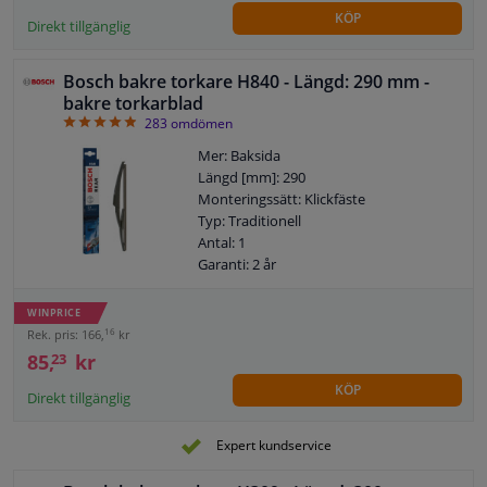
KÖP
Direkt tillgänglig
Bosch bakre torkare H840 - Längd: 290 mm -
bakre torkarblad
4.94
283
omdömen
Mer: Baksida
Längd [mm]: 290
Monteringssätt: Klickfäste
Typ: Traditionell
Antal: 1
Garanti: 2 år
Torkarbladsutförande: Bakre
torkarblad i plastutförande
WINPRICE
16
Rek. pris: 166,
kr
85,
kr
23
KÖP
Direkt tillgänglig
Expert kundservice