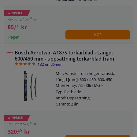
Torkarbladsfäste
Garanti: 2 år
WINPRICE
92
Rek. pris: 157,
kr
85,
kr
11
KÖP
I lager
Bosch Aerotwin A187S torkarblad - Längd:
600/450 mm - uppsättning torkarblad fram
4.89
132
omdömen
Mer: Vänster- och högerframsida
Längd [mm]: 600 / 450, 600, 450
Monteringssätt: Klickfäste
Typ: Flatblade
Antal: Uppsättning
Garanti: 2 år
Vänster / höger styr: För fordon med
vänsterstyrd
WINPRICE
25
Rek. pris: 571,
kr
320,
kr
49