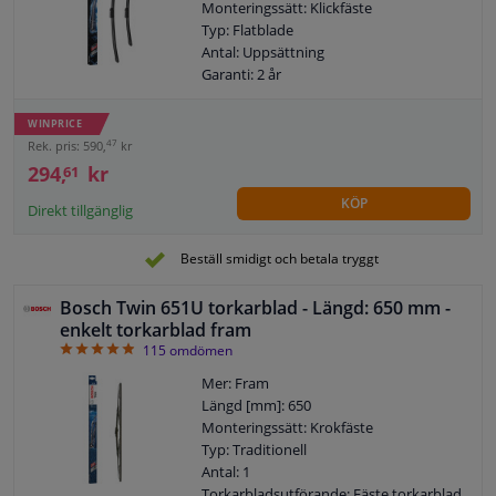
Monteringssätt: Klickfäste
Typ: Flatblade
Antal: Uppsättning
Garanti: 2 år
Vänster / höger styr: För fordon med
vänsterstyrd
WINPRICE
47
Rek. pris: 590,
kr
294,
kr
61
KÖP
Direkt tillgänglig
Beställ smidigt och betala tryggt
Bosch Twin 651U torkarblad - Längd: 650 mm -
enkelt torkarblad fram
4.88
115
omdömen
Mer: Fram
Längd [mm]: 650
Monteringssätt: Krokfäste
Typ: Traditionell
Antal: 1
Torkarbladsutförande: Fäste torkarblad