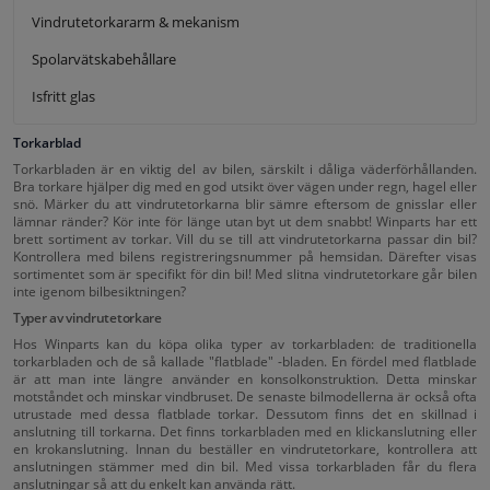
Vindrutetorkararm & mekanism
Spolarvätskabehållare
Isfritt glas
Torkarblad
Torkarbladen är en viktig del av bilen, särskilt i dåliga väderförhållanden.
Bra torkare hjälper dig med en god utsikt över vägen under regn, hagel eller
snö. Märker du att vindrutetorkarna blir sämre eftersom de gnisslar eller
lämnar ränder? Kör inte för länge utan byt ut dem snabbt! Winparts har ett
brett sortiment av torkar. Vill du se till att vindrutetorkarna passar din bil?
Kontrollera med bilens registreringsnummer på hemsidan. Därefter visas
sortimentet som är specifikt för din bil! Med slitna vindrutetorkare går bilen
inte igenom bilbesiktningen?
Typer av vindrutetorkare
Hos Winparts kan du köpa olika typer av torkarbladen: de traditionella
torkarbladen och de så kallade "flatblade" -bladen. En fördel med flatblade
är att man inte längre använder en konsolkonstruktion. Detta minskar
motståndet och minskar vindbruset. De senaste bilmodellerna är också ofta
utrustade med dessa flatblade torkar. Dessutom finns det en skillnad i
anslutning till torkarna. Det finns torkarbladen med en klickanslutning eller
en krokanslutning. Innan du beställer en vindrutetorkare, kontrollera att
anslutningen stämmer med din bil. Med vissa torkarbladen får du flera
anslutningar så att du enkelt kan använda rätt.