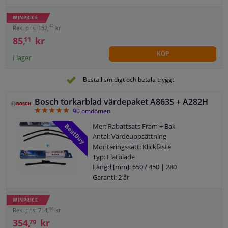
Torkarbladsutförande: Bakre
torkarblad i plastutförande
WINPRICE
42
Rek. pris: 152,
kr
85,
kr
11
KÖP
I lager
Beställ smidigt och betala tryggt
Bosch torkarblad värdepaket A863S + A282H
4.93
90
omdömen
Mer: Rabattsats Fram + Bak
Antal: Värdeuppsättning
Monteringssätt: Klickfäste
Typ: Flatblade
Längd [mm]: 650 / 450 | 280
Garanti: 2 år
WINPRICE
06
Rek. pris: 714,
kr
354,
kr
79