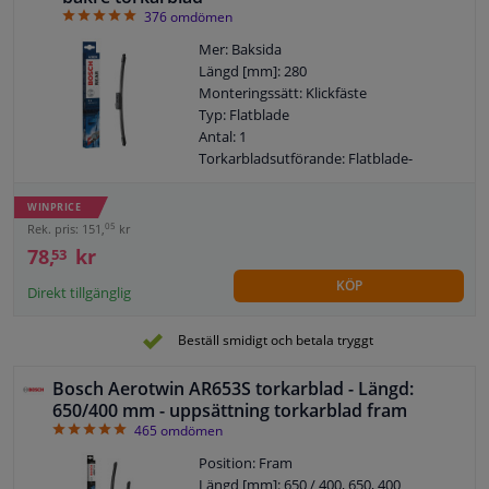
4.94
376
omdömen
Mer: Baksida
Längd [mm]: 280
Monteringssätt: Klickfäste
Typ: Flatblade
Antal: 1
Torkarbladsutförande: Flatblade-
torkarblad
Garanti: 2 år
WINPRICE
05
Rek. pris: 151,
kr
78,
kr
53
KÖP
Direkt tillgänglig
Beställ smidigt och betala tryggt
Bosch Aerotwin AR653S torkarblad - Längd:
650/400 mm - uppsättning torkarblad fram
4.95
465
omdömen
Position: Fram
Längd [mm]: 650 / 400, 650, 400