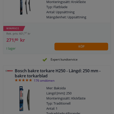
Monteringssätt: Krokfäste
Typ: Flatblade
Antal: Uppsättning
Mängdenhet: Uppsättning
Mer: Fram
Garanti: 2 år
WINPRICE
Vänster / höger styr: För fordon med
87
Rek. pris: 601,
kr
vänsterstyrd
271,
kr
80
KÖP
I lager
Expert kundservice
Bosch bakre torkare H250 - Längd: 250 mm -
bakre torkarblad
4.91
176
omdömen
Mer: Baksida
Längd [mm]: 250
Monteringssätt: Klickfäste
Typ: Traditionell
Antal: 1
Torkarbladsutförande: