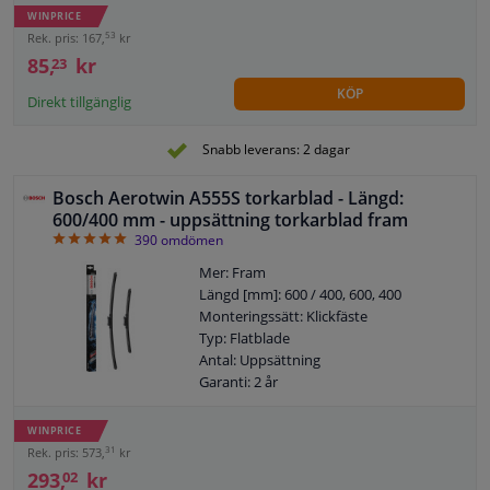
torkarblad i plastutförande
WINPRICE
53
Rek. pris: 167,
kr
85,
kr
23
KÖP
Direkt tillgänglig
Snabb leverans: 2 dagar
Bosch Aerotwin A555S torkarblad - Längd:
600/400 mm - uppsättning torkarblad fram
4.93
390
omdömen
Mer: Fram
Längd [mm]: 600 / 400, 600, 400
Monteringssätt: Klickfäste
Typ: Flatblade
Antal: Uppsättning
Garanti: 2 år
Vänster / höger styr: För fordon med
vänsterstyrd
WINPRICE
31
Rek. pris: 573,
kr
293,
kr
02