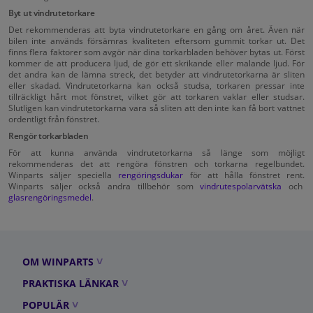
Byt ut vindrutetorkare
Det rekommenderas att byta vindrutetorkare en gång om året. Även när
bilen inte används försämras kvaliteten eftersom gummit torkar ut. Det
finns flera faktorer som avgör när dina torkarbladen behöver bytas ut. Först
kommer de att producera ljud, de gör ett skrikande eller malande ljud. För
det andra kan de lämna streck, det betyder att vindrutetorkarna är sliten
eller skadad. Vindrutetorkarna kan också studsa, torkaren pressar inte
tillräckligt hårt mot fönstret, vilket gör att torkaren vaklar eller studsar.
Slutligen kan vindrutetorkarna vara så sliten att den inte kan få bort vattnet
ordentligt från fönstret.
Rengör torkarbladen
För att kunna använda vindrutetorkarna så länge som möjligt
rekommenderas det att rengöra fönstren och torkarna regelbundet.
Winparts säljer speciella
rengöringsdukar
för att hålla fönstret rent.
Winparts säljer också andra tillbehör som
vindrutespolarvätska
och
glasrengöringsmedel
.
OM WINPARTS
PRAKTISKA LÄNKAR
POPULÄR