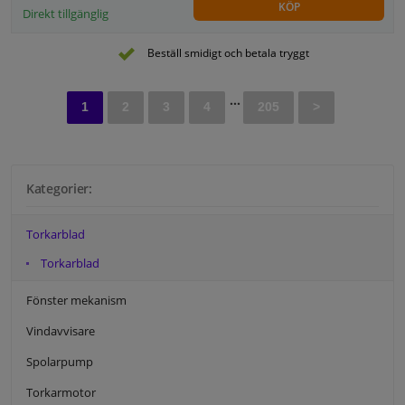
KÖP
Direkt tillgänglig
Beställ smidigt och betala tryggt
...
1
2
3
4
205
>
Kategorier:
Torkarblad
Torkarblad
Fönster mekanism
Vindavvisare
Spolarpump
Torkarmotor