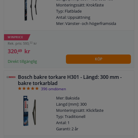
Monteringssätt: Krokfäste
Typ: Flatblade
Antal: Uppsättning
Mer: Vänster- och högerframsida
Garanti: 2 år
Vänster / höger styr: För fordon med
WINPRICE
vänsterstyrd
22
Rek. pris: 593,
kr
320,
kr
49
KÖP
Direkt tillgänglig
Bosch bakre torkare H301 - Längd: 300 mm -
bakre torkarblad
4.92
396
omdömen
Mer: Baksida
Längd [mm]: 300
Monteringssätt: Klickfäste
Typ: Traditionell
Antal: 1
Garanti: 2 år
Torkarbladsutförande: Bakre