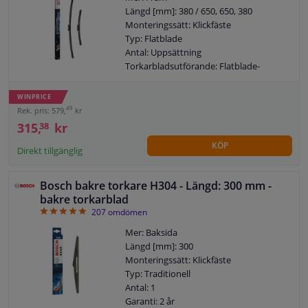
Längd [mm]: 380 / 650, 650, 380
Monteringssätt: Klickfäste
Typ: Flatblade
Antal: Uppsättning
Torkarbladsutförande: Flatblade-
torkarblad
Garanti: 2 år
WINPRICE
Vänster / höger styr: För fordon med
49
Rek. pris: 579,
kr
vänsterstyrd
315,
kr
38
KÖP
Direkt tillgänglig
Bosch bakre torkare H304 - Längd: 300 mm -
bakre torkarblad
4.87
207
omdömen
Mer: Baksida
Längd [mm]: 300
Monteringssätt: Klickfäste
Typ: Traditionell
Antal: 1
Garanti: 2 år