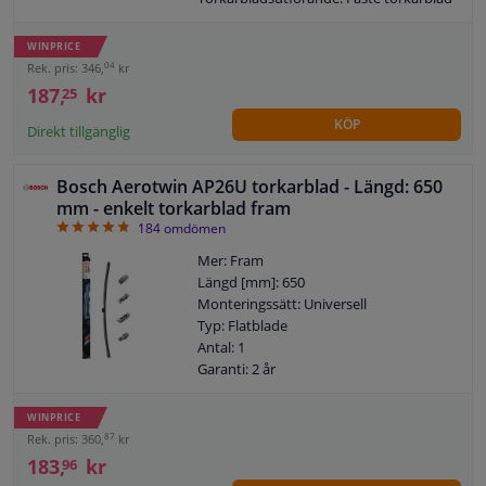
utan spoiler
Garanti: 2 år
WINPRICE
04
Rek. pris: 346,
kr
187,
kr
25
KÖP
Direkt tillgänglig
Bosch Aerotwin AP26U torkarblad - Längd: 650
mm - enkelt torkarblad fram
4.88
184
omdömen
Mer: Fram
Längd [mm]: 650
Monteringssätt: Universell
Typ: Flatblade
Antal: 1
Garanti: 2 år
Längd [tum]: 26
WINPRICE
87
Rek. pris: 360,
kr
183,
kr
96