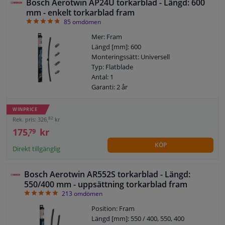
Bosch Aerotwin AP24U torkarblad - Längd: 600
mm - enkelt torkarblad fram
4.84
85
omdömen
Mer: Fram
Längd [mm]: 600
Monteringssätt: Universell
Typ: Flatblade
Antal: 1
Garanti: 2 år
Längd [tum]: 24
WINPRICE
82
Rek. pris: 326,
kr
175,
kr
79
KÖP
Direkt tillgänglig
Bosch Aerotwin AR552S torkarblad - Längd:
550/400 mm - uppsättning torkarblad fram
4.91
213
omdömen
Position: Fram
Längd [mm]: 550 / 400, 550, 400