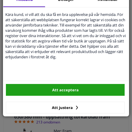
bakre torkarblad
4.87
219
omdömen
Kära kund, vi vill att du ska få en bra upplevelse på vår hemsida. För
Mer: Baksida
att säkerställa att webbplatsen fungerar korrekt lagrar vi cookies och
använder jämförbara tekniker. Till exempel för att säkerställa att din
Längd [mm]: 350
varukorg kommer ihåg vilka produkter som har lagts till. Vi för också
Monteringssätt: Klickfäste
register över dina interaktioner. Så att vi vet om du är inloggad och vi
Typ: Traditionell
för statistik för att avgöra vilken tid vår butik är upptagen. På så sätt
Antal: 1
kan vi skräddarsy våra tjänster efter detta. Det hjälper oss alla att
Garanti: 2 år
säkerställa att vi erbjuder ett relevant produktutbud och lägger rätt
Torkarbladsutförande: Bakre
erbjudanden i fönstret åt dig.
torkarblad i plastutförande
WINPRICE
78
Rek. pris: 164,
kr
89,
kr
65
KÖP
Direkt tillgänglig
Att acceptera
Expert kundservice
Att justera
Bosch Aerotwin AM466S torkarblad - Längd:
650/380 mm - uppsättning torkarblad fram
4.88
213
omdömen
Mer: Fram