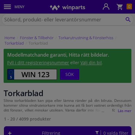
Kun
0
MENY
Karosseri
Sök
på
SÖ
Belysning
Winparts.se
Home
Fönster & Tillbehör
Torkarutrustning & Fönsterhiss
Bromssystem
Torkarblad
Torkarblad
Modellmatchande garanti, Hitta rätt bildelar.
Avgassystem
Fyll i ditt registreringsnummer
eller
Välj din bil
.
Chassidelar
SÖK
Kylsystem & Värmesystem
Torkarblad
Slitna torkarbladen kan pipa eller lämna ränder på din bilruta. Dessutom
Motordelar
kommer slitna vindrutetorkare inte kunna att få bort vattnet ordentligt från
ditt fönster, vilket minskar utsikten. Vänta därför inte för länge för att byta
torkarblad. Lyckligtvis kan du enkelt och snabbt köpa nya från Winparts.
Filter & Vätskor
1 - 20
/
4099
produkter
Winparts säljer de populära
Bosch torkarbladen
, men även för andra
märken som
Valeo
,
SWF
och
Champion
har du kommit till rätt ställe. Ange
bilens registreringsnummer eller bilmodell på hemsidan så visas lämpliga
Filtrering
0 valda filter
Bagage & Transport
vindrutetorkare för din bil.