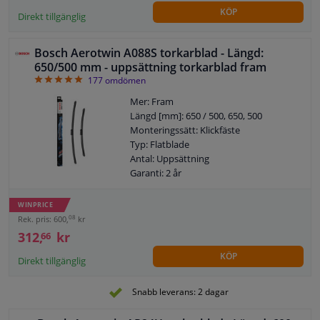
KÖP
Direkt tillgänglig
Bosch Aerotwin A088S torkarblad - Längd:
650/500 mm - uppsättning torkarblad fram
4.9
177
omdömen
Mer: Fram
Längd [mm]: 650 / 500, 650, 500
Monteringssätt: Klickfäste
Typ: Flatblade
Antal: Uppsättning
Garanti: 2 år
Vänster / höger styr: För fordon med
vänsterstyrd
WINPRICE
08
Rek. pris: 600,
kr
312,
kr
66
KÖP
Direkt tillgänglig
Snabb leverans: 2 dagar