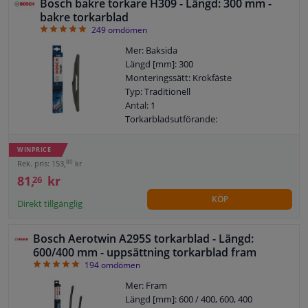
Bosch bakre torkare H309 - Längd: 300 mm -
bakre torkarblad
4.91
249
omdömen
Mer: Baksida
Längd [mm]: 300
Monteringssätt: Krokfäste
Typ: Traditionell
Antal: 1
Torkarbladsutförande:
Torkarbladsfäste
Garanti: 2 år
WINPRICE
80
Rek. pris: 153,
kr
81,
kr
26
KÖP
Direkt tillgänglig
Bosch Aerotwin A295S torkarblad - Längd:
600/400 mm - uppsättning torkarblad fram
4.92
194
omdömen
Mer: Fram
Längd [mm]: 600 / 400, 600, 400