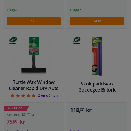
I lager
I lager
KÖP
KÖP
Turtle Wax Window
Sköldpaddsvax
Cleaner Rapid Dry Auto
Squeegee Biltork
5
2
omdömen
118,
kr
WINPRICE
27
69
Rek. pris: 124,
kr
75,
kr
80