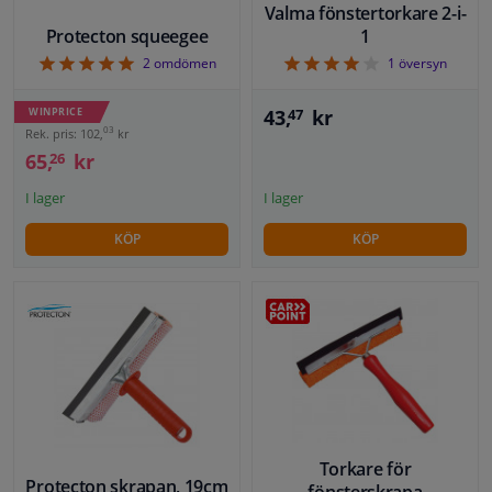
Valma fönstertorkare 2-i-
Protecton squeegee
1
5
4
2
omdömen
1
översyn
WINPRICE
43,
kr
47
03
Rek. pris: 102,
kr
65,
kr
26
I lager
I lager
KÖP
KÖP
Torkare för
Protecton skrapan, 19cm
fönsterskrapa