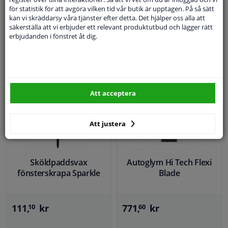
85
Rek. pris: 226,
kr
för statistik för att avgöra vilken tid vår butik är upptagen. På så sätt
kan vi skräddarsy våra tjänster efter detta. Det hjälper oss alla att
158,
kr
77
säkerställa att vi erbjuder ett relevant produktutbud och lägger rätt
erbjudanden i fönstret åt dig.
I lager
I lager
KÖP
KÖP
Att acceptera
Att justera
Sköldpaddsvax
Autoglym Hi Tech Flexi
fönsterskrapa Sparkle
Blade
111,
kr
771,
kr
10
60