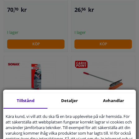
70,
kr
26,
kr
70
56
I lager
I lager
KÖP
KÖP
Tillstånd
Detaljer
Avhandlar
Sonax Flexi Blade
Fönsterskrapa 22cm,
vattentorkare
Kära kund, vi vill att du ska få en bra upplevelse på vår hemsida. För
60cm metall skaftet
att säkerställa att webbplatsen fungerar korrekt lagrar vi cookies och
5
1
översyn
använder jämförbara tekniker. Till exempel för att säkerställa att din
varukorg kommer ihåg vilka produkter som har lagts till. Vi för också
189,
kr
WINPRICE
64
register över dina interaktioner. Så att vi vet om du är inloggad och vi