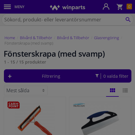
Kun
0
MENY
Karosseri
Sök
på
SÖ
Belysning
Winparts.se
Home
Bilvård & Tillbehör
Bilvård & Tillbehör
Glasrengöring
Bromssystem
Fönsterskrapa (med svamp)
Fönsterskrapa (med svamp)
Avgassystem
1 - 15
/
15
produkter
Chassidelar
Filtrering
0 valda filter
Kylsystem & Värmesystem
Motordelar
GALLERI
LISTA
Filter & Vätskor
Bagage & Transport