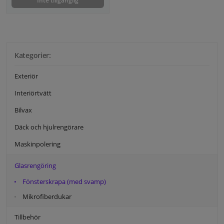
Inte tillgänglig
Kategorier:
Exteriör
Interiörtvätt
Bilvax
Däck och hjulrengörare
Maskinpolering
Glasrengöring
Fönsterskrapa (med svamp)
Mikrofiberdukar
Tillbehör