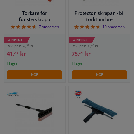
Torkare för
Protecton skrapan - bil
Fönster & Tillbehör
fönsterskrapa
torktumlare
4.71
4.7
7
omdömen
10
omdömen
Interiör & bilklädsel
WINPRICE
WINPRICE
Bilvård & Tillbehör
97
40
Rek. pris: 67,
kr
Rek. pris: 96,
kr
41,
kr
75,
kr
20
24
Verkstad & Verktyg
I lager
I lager
KÖP
KÖP
Husbil, motorcykel, cykel & båt
Sensorer & Elsystem