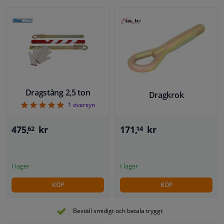
Dragstång 2,5 ton
Dragkrok
5
1
översyn
171,
kr
475,
kr
14
62
I lager
I lager
KÖP
KÖP
Beställ smidigt och betala tryggt