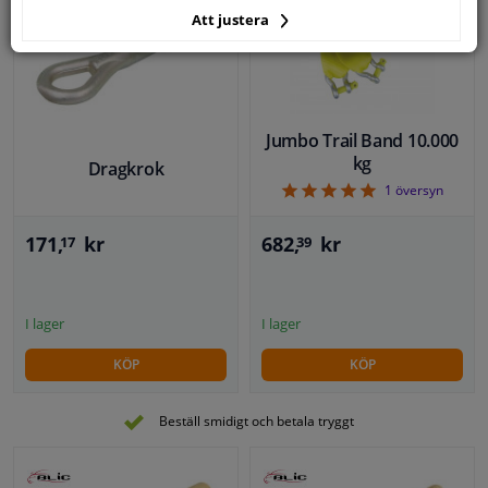
Att justera
Jumbo Trail Band 10.000
kg
Dragkrok
5
1
översyn
171,
kr
682,
kr
17
39
I lager
I lager
KÖP
KÖP
Beställ smidigt och betala tryggt