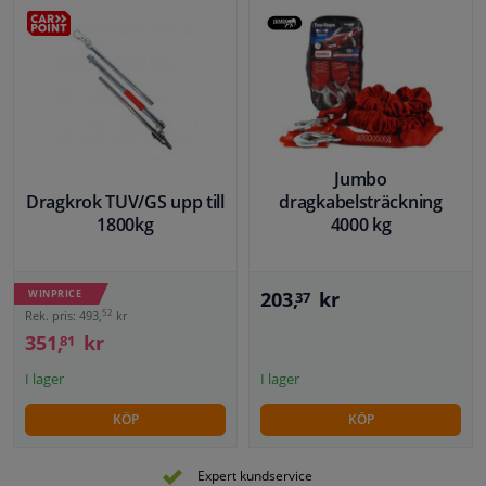
Jumbo
Dragkrok TUV/GS upp till
dragkabelsträckning
1800kg
4000 kg
WINPRICE
203,
kr
37
52
Rek. pris: 493,
kr
351,
kr
81
I lager
I lager
KÖP
KÖP
Expert kundservice