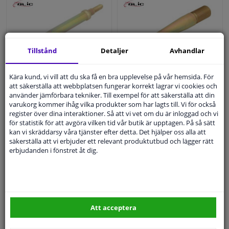
Tillstånd
Detaljer
Avhandlar
Dragkrok
Dragkrok
Kära kund, vi vill att du ska få en bra upplevelse på vår hemsida. För
att säkerställa att webbplatsen fungerar korrekt lagrar vi cookies och
använder jämförbara tekniker. Till exempel för att säkerställa att din
varukorg kommer ihåg vilka produkter som har lagts till. Vi för också
167,
kr
200,
kr
87
21
register över dina interaktioner. Så att vi vet om du är inloggad och vi
för statistik för att avgöra vilken tid vår butik är upptagen. På så sätt
kan vi skräddarsy våra tjänster efter detta. Det hjälper oss alla att
säkerställa att vi erbjuder ett relevant produktutbud och lägger rätt
I lager
I lager
erbjudanden i fönstret åt dig.
KÖP
KÖP
Expert kundservice
Att acceptera