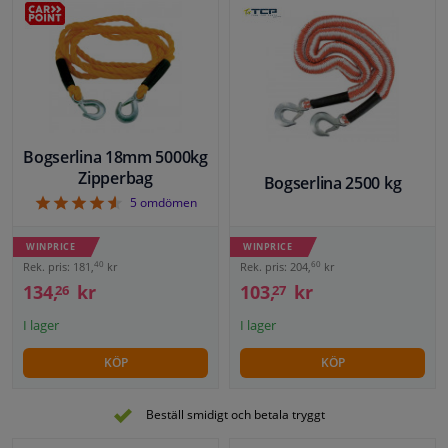
GALLERI
LISTA
Fönster & Tillbehör
Interiör & bilklädsel
Bilvård & Tillbehör
Bogserlina 18mm 5000kg
Zipperbag
Bogserlina 2500 kg
Verkstad & Verktyg
4.6
5
omdömen
WINPRICE
WINPRICE
Husbil, motorcykel, cykel & båt
60
40
Rek. pris: 204,
kr
Rek. pris: 181,
kr
103,
kr
134,
kr
27
26
Sensorer & Elsystem
I lager
I lager
KÖP
KÖP
Beställ smidigt och betala tryggt