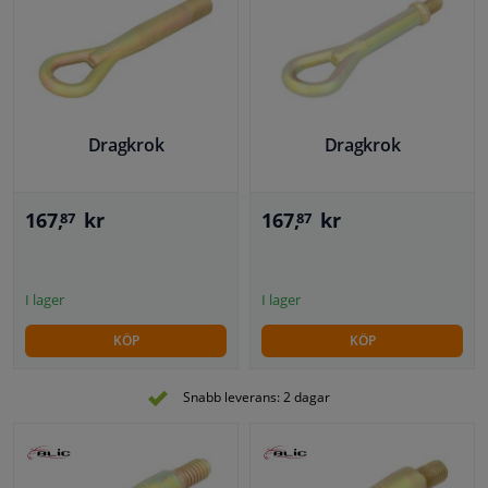
Dragkrok
Dragkrok
167,
kr
167,
kr
87
87
I lager
I lager
KÖP
KÖP
Snabb leverans: 2 dagar