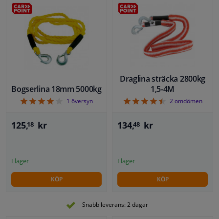
Draglina sträcka 2800kg
Bogserlina 18mm 5000kg
1,5-4M
4
4.5
1
översyn
2
omdömen
125,
kr
134,
kr
18
48
I lager
I lager
KÖP
KÖP
Snabb leverans: 2 dagar