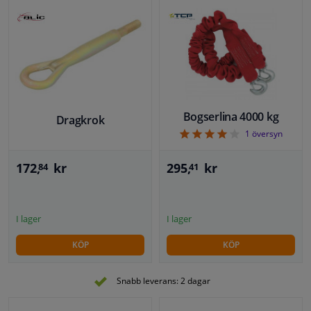
Bogserlina 4000 kg
Dragkrok
4
1
översyn
172,
kr
295,
kr
84
41
I lager
I lager
KÖP
KÖP
Snabb leverans: 2 dagar