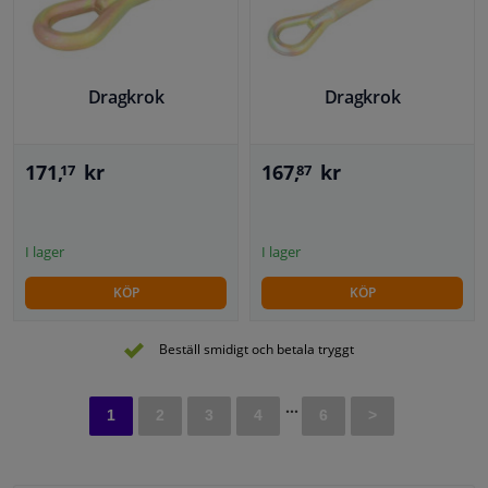
Dragkrok
Dragkrok
171,
kr
167,
kr
17
87
I lager
I lager
KÖP
KÖP
Beställ smidigt och betala tryggt
...
1
2
3
4
6
>