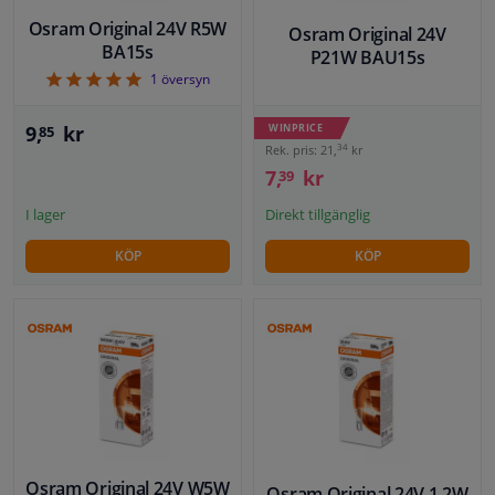
Osram Original 24V R5W
Osram Original 24V
Fönster & Tillbehör
BA15s
P21W BAU15s
5
1
översyn
Interiör & bilklädsel
WINPRICE
9,
kr
85
34
Rek. pris: 21,
kr
Bilvård & Tillbehör
7,
kr
39
Direkt tillgänglig
I lager
Verkstad & Verktyg
KÖP
KÖP
Husbil, motorcykel, cykel & båt
Sensorer & Elsystem
Osram Original 24V W5W
Osram Original 24V 1,2W