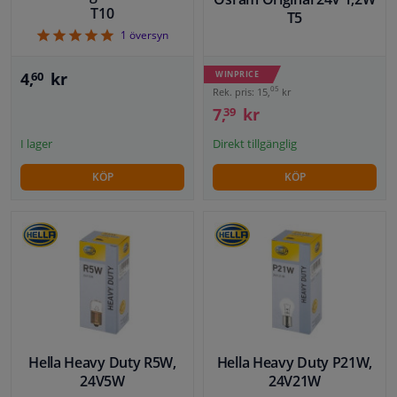
T10
T5
5
1
översyn
WINPRICE
4,
kr
60
05
Rek. pris: 15,
kr
7,
kr
39
Direkt tillgänglig
I lager
KÖP
KÖP
Hella Heavy Duty R5W,
Hella Heavy Duty P21W,
24V5W
24V21W