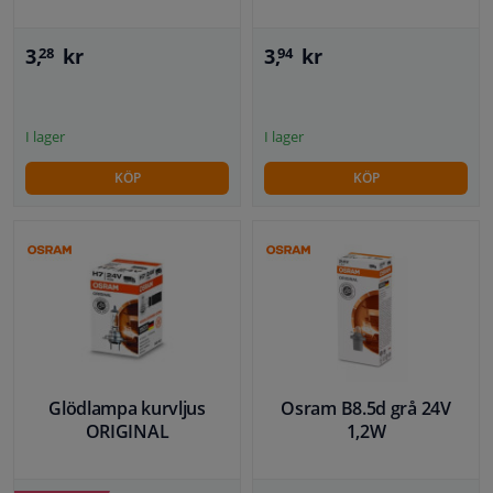
3,
kr
3,
kr
28
94
I lager
I lager
KÖP
KÖP
Glödlampa kurvljus
Osram B8.5d grå 24V
ORIGINAL
1,2W