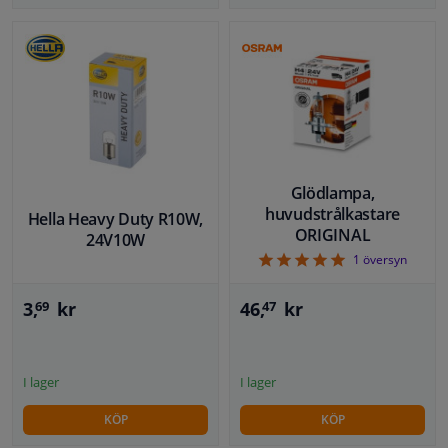
Glödlampa,
huvudstrålkastare
Hella Heavy Duty R10W,
ORIGINAL
24V10W
5
1
översyn
3,
kr
46,
kr
69
47
I lager
I lager
KÖP
KÖP