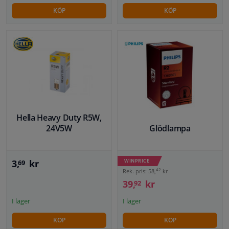
KÖP
KÖP
Hella Heavy Duty R5W,
24V5W
Glödlampa
3,
kr
WINPRICE
69
42
Rek. pris: 58,
kr
39,
kr
92
I lager
I lager
KÖP
KÖP