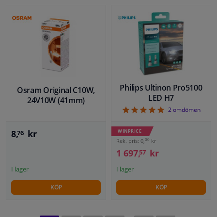
Philips Ultinon Pro5100
Osram Original C10W,
LED H7
24V10W (41mm)
5
2
omdömen
8,
kr
WINPRICE
76
00
Rek. pris: 0,
kr
1 697,
kr
57
I lager
I lager
KÖP
KÖP