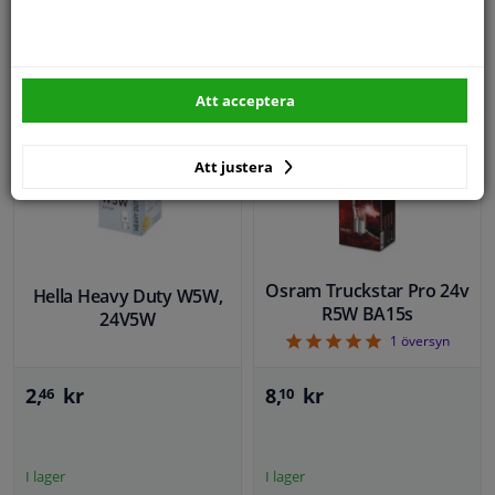
I lager
I lager
KÖP
KÖP
Att acceptera
Att justera
Osram Truckstar Pro 24v
Hella Heavy Duty W5W,
R5W BA15s
24V5W
5
1
översyn
2,
kr
8,
kr
46
10
I lager
I lager