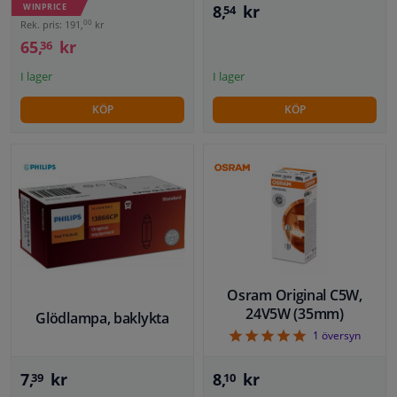
WINPRICE
8,
kr
54
00
Rek. pris: 191,
kr
65,
kr
36
I lager
I lager
KÖP
KÖP
Osram Original C5W,
24V5W (35mm)
Glödlampa, baklykta
5
1
översyn
7,
kr
8,
kr
39
10