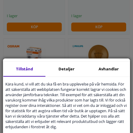
I lager
I lager
KÖP
KÖP
Tillstånd
Detaljer
Avhandlar
Kära kund, vi vill att du ska få en bra upplevelse på vår hemsida. För
Osram Original 24V W3W
att säkerställa att webbplatsen fungerar korrekt lagrar vi cookies och
använder jämförbara tekniker. Till exempel för att säkerställa att din
T10
Glödlampa MasterLife
varukorg kommer ihåg vilka produkter som har lagts till. Vi för också
register över dina interaktioner. Så att vi vet om du är inloggad och vi
för statistik för att avgöra vilken tid vår butik är upptagen. På så sätt
5,
kr
WINPRICE
69
kan vi skräddarsy våra tjänster efter detta. Det hjälper oss alla att
31
Rek. pris: 38,
kr
säkerställa att vi erbjuder ett relevant produktutbud och lägger rätt
erbjudanden i fönstret åt dig.
23,
kr
81