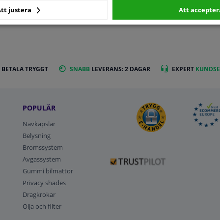
tt justera
Att accepter
 BETALA TRYGGT
SNABB
LEVERANS: 2 DAGAR
EXPERT
KUNDSE
POPULÄR
Navkapslar
Belysning
Bromssystem
Avgassystem
Gummi bilmattor
Privacy shades
Dragkrokar
Olja och filter