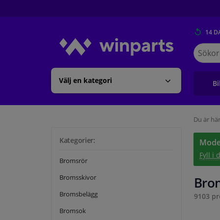
14 D
Sök
på
Winpart
Välj en kategori
Bi
Du är här
Kategorier:
Model
Fyll i
Bromsrör
Bromsskivor
Bro
Bromsbelägg
9103 pr
Bromsok