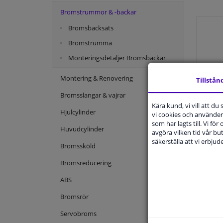
Bromstrummor & -backar
Bromsbacksats
Bromstrumma
Monteringsdetaljer Bromsbackar
Montering & Renovering
Tillstån
Bromsslangar & vajrar
Kära kund, vi vill att d
Hjulcylinder
vi cookies och använder 
som har lagts till. Vi för
Huvudcylinder
avgöra vilken tid vår but
säkerställa att vi erbju
Bromssköld
Bromsreducering
ABS
Bromsrör
Servobroms