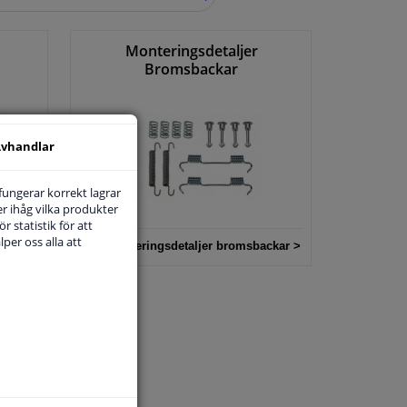
SÖK
Monteringsdetaljer
Bromsbackar
vhandlar
 fungerar korrekt lagrar
r ihåg vilka produkter
r statistik för att
per oss alla att
Alla monteringsdetaljer bromsbackar >