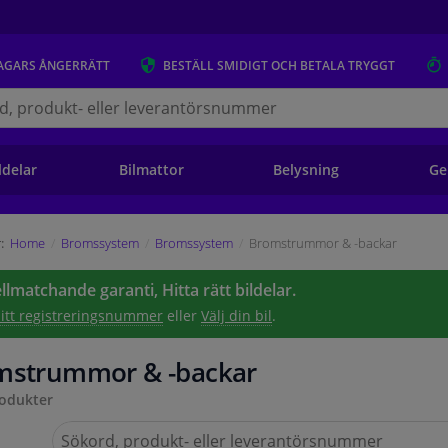
AGARS
ÅNGERRÄTT
BESTÄLL
SMIDIGT OCH BETALA TRYGGT
s.se
ldelar
Bilmattor
Belysning
Ge
:
Home
Bromssystem
Bromssystem
Bromstrummor & -backar
lmatchande garanti, Hitta rätt bildelar.
 ditt registreringsnummer
eller
Välj din bil
.
mstrummor & -backar
odukter
Sök