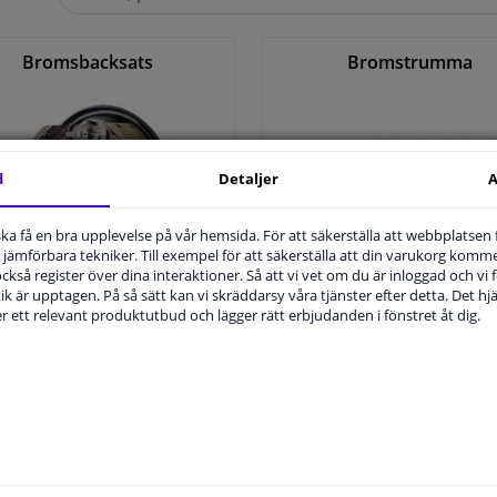
på
Winparts.se
Bromsbacksats
Bromstrumma
d
Detaljer
A
u ska få en bra upplevelse på vår hemsida. För att säkerställa att webbplatsen
jämförbara tekniker. Till exempel för att säkerställa att din varukorg komme
 också register över dina interaktioner. Så att vi vet om du är inloggad och vi fö
ik är upptagen. På så sätt kan vi skräddarsy våra tjänster efter detta. Det hjäl
Alla bromsbacksats >
Alla bromstrumma >
der ett relevant produktutbud och lägger rätt erbjudanden i fönstret åt dig.