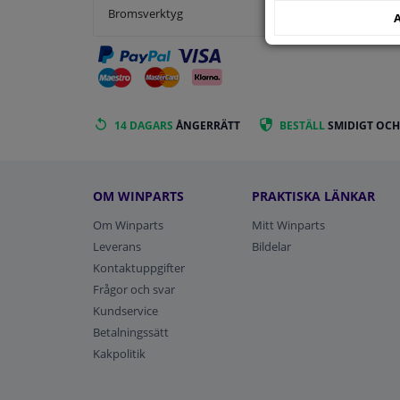
Bromsverktyg
A
14 DAGARS
ÅNGERRÄTT
BESTÄLL
SMIDIGT OCH
OM WINPARTS
PRAKTISKA LÄNKAR
Om Winparts
Mitt Winparts
Leverans
Bildelar
Kontaktuppgifter
Frågor och svar
Kundservice
Betalningssätt
Kakpolitik