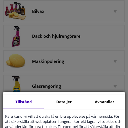
Bilvax
Fönster & Tillbehör
Interiör & bilklädsel
Däck och hjulrengörare
Bilvård & Tillbehör
Verkstad & Verktyg
Maskinpolering
Husbil, motorcykel, cykel & båt
Glasrengöring
Sensorer & Elsystem
Tillstånd
Detaljer
Avhandlar
Tillbehör
Kära kund, vi vill att du ska få en bra upplevelse på vår hemsida. För
att säkerställa att webbplatsen fungerar korrekt lagrar vi cookies och
använder jämförbara tekniker. Till exempel för att säkerställa att din