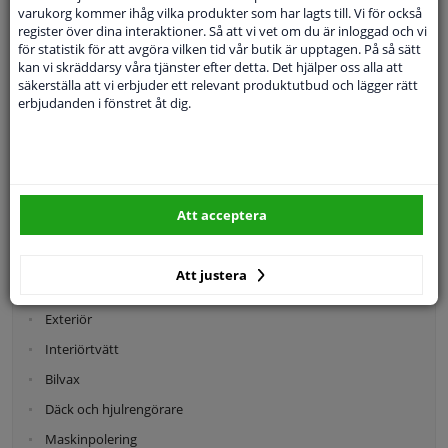
varukorg kommer ihåg vilka produkter som har lagts till. Vi för också
Skydd
register över dina interaktioner. Så att vi vet om du är inloggad och vi
för statistik för att avgöra vilken tid vår butik är upptagen. På så sätt
kan vi skräddarsy våra tjänster efter detta. Det hjälper oss alla att
säkerställa att vi erbjuder ett relevant produktutbud och lägger rätt
erbjudanden i fönstret åt dig.
Husvagn, Husbil & Båt
Att acceptera
Kategorier:
Att justera
Bilvård & Tillbehör
Exteriör
Interiörtvätt
Bilvax
Däck och hjulrengörare
Maskinpolering