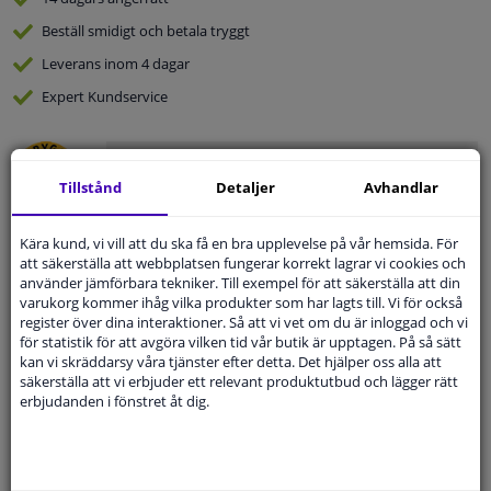
Beställ
smidigt och betala tryggt
Leverans inom 4 dagar
Expert
Kundservice
Kundservice:
08-446 81 232
Ställ din fråga hos våra produktspecialister.
Tillstånd
Detaljer
Avhandlar
Frågor Och Svar
Kära kund, vi vill att du ska få en bra upplevelse på vår hemsida. För
att säkerställa att webbplatsen fungerar korrekt lagrar vi cookies och
använder jämförbara tekniker. Till exempel för att säkerställa att din
varukorg kommer ihåg vilka produkter som har lagts till. Vi för också
Modellmatchande garanti, Hitta rätt bildelar.
register över dina interaktioner. Så att vi vet om du är inloggad och vi
för statistik för att avgöra vilken tid vår butik är upptagen. På så sätt
Fyll i ditt registreringsnummer
eller
Välj din bil
.
kan vi skräddarsy våra tjänster efter detta. Det hjälper oss alla att
säkerställa att vi erbjuder ett relevant produktutbud och lägger rätt
SÖK
erbjudanden i fönstret åt dig.
Specifikationer