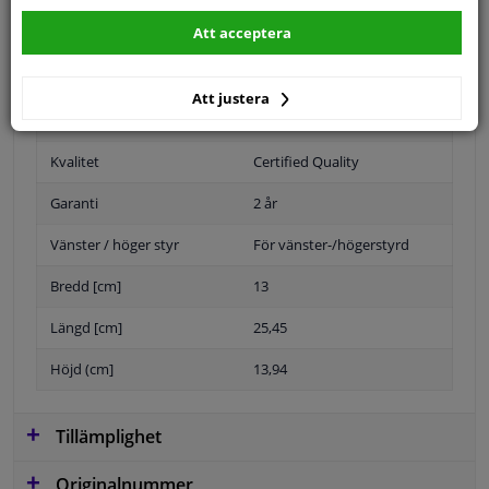
Att acceptera
Position
Vänster, förarens sida
Att justera
Färg
Svart
Kvalitet
Certified Quality
Garanti
2 år
Vänster / höger styr
För vänster-/högerstyrd
Bredd [cm]
13
Längd [cm]
25,45
Höjd (cm]
13,94
Tillämplighet
Originalnummer