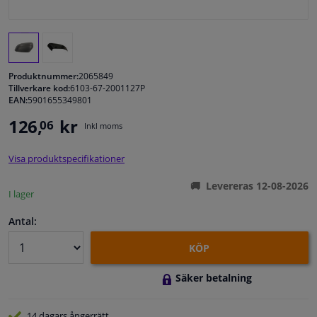
Fönster & Tillbehör
Interiör & bilklädsel
Produktnummer:
2065849
Tillverkare kod:
6103-67-2001127P
EAN:
5901655349801
Bilvård & Tillbehör
126,
kr
06
Inkl moms
Verkstad & Verktyg
Visa produktspecifikationer
Husbil, motorcykel, cykel & båt
Levereras 12-08-2026
I lager
Sensorer & Elsystem
Antal:
KÖP
Säker betalning
14 dagars
ångerrätt