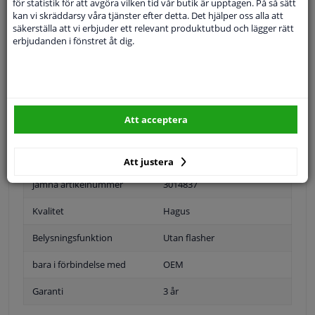
för statistik för att avgöra vilken tid vår butik är upptagen. På så sätt
kan vi skräddarsy våra tjänster efter detta. Det hjälper oss alla att
Specifikationer
säkerställa att vi erbjuder ett relevant produktutbud och lägger rätt
erbjudanden i fönstret åt dig.
Tillämplighet: höger
Position
Höger passagerarsida
Att acceptera
Ytter-/Innerspegel
Uppvärmbar
Bulb-formad
Att justera
jämna artikelnummer
3014837
Kvalitet
Hagus
Belysningsfunktion
Utan flasher
bara i förbindelse med
OEM
Garanti
3 år