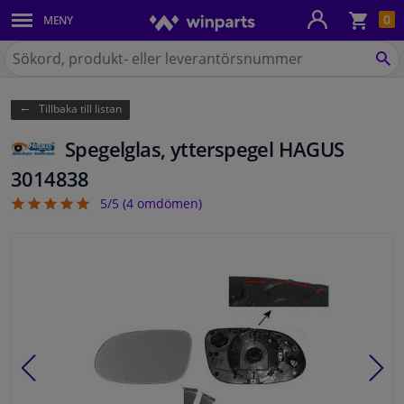
Kun
0
MENY
Karosseri
Sök
på
SÖ
Belysning
Winparts.se
Tillbaka till listan
Bromssystem
Spegelglas, ytterspegel HAGUS
Avgassystem
3014838
5/5 (
4
omdömen)
5
Chassidelar
Kylsystem & Värmesystem
Motordelar
Filter & Vätskor
Bagage & Transport