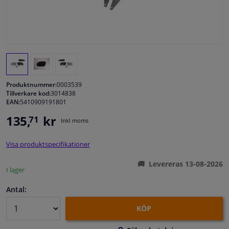
Fönster & Tillbehör
Interiör & bilklädsel
Bilvård & Tillbehör
Produktnummer:
0003539
Tillverkare kod:
3014838
EAN:
5410909191801
Verkstad & Verktyg
135,
kr
71
Inkl moms
Husbil, motorcykel, cykel & båt
Visa produktspecifikationer
Sensorer & Elsystem
Levereras 13-08-2026
I lager
Antal:
KÖP