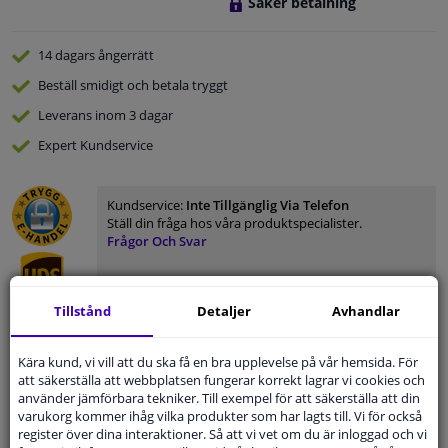
Säker betalning
14 dagars
ångerrätt
Beställ
smidigt och betala tryggt
Leverans inom 3 dagar
Expert
Kundservice
Kundservice:
Inte Tillgänglig Via Telefon
Ställ din fråga hos våra produktspecialister.
Frågor Och Svar
Tillstånd
Detaljer
Avhandlar
Modellmatchande garanti, Hitta rätt bildelar.
Kära kund, vi vill att du ska få en bra upplevelse på vår hemsida. För
Fyll i ditt registreringsnummer
eller
Välj din bil
.
att säkerställa att webbplatsen fungerar korrekt lagrar vi cookies och
använder jämförbara tekniker. Till exempel för att säkerställa att din
varukorg kommer ihåg vilka produkter som har lagts till. Vi för också
SÖK
register över dina interaktioner. Så att vi vet om du är inloggad och vi