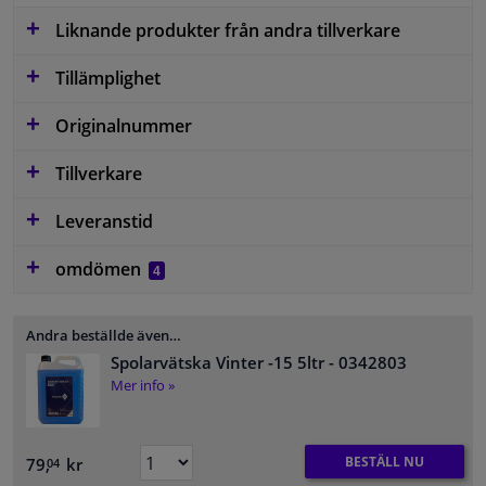
Liknande produkter från andra tillverkare
Tillämplighet
Originalnummer
Tillverkare
Leveranstid
omdömen
4
Andra beställde även…
Spolarvätska Vinter -15 5ltr
- 0342803
Mer info »
BESTÄLL NU
79,
kr
04