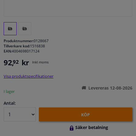
Fönster & Tillbehör
Interiör & bilklädsel
Produktnummer:
0128667
Bilvård & Tillbehör
Tillverkare kod:
1516838
EAN:
4004698017124
92,
kr
92
Verkstad & Verktyg
Inkl moms
Visa produktspecifikationer
Husbil, motorcykel, cykel & båt
Levereras 12-08-2026
I lager
Sensorer & Elsystem
Antal:
KÖP
Säker betalning