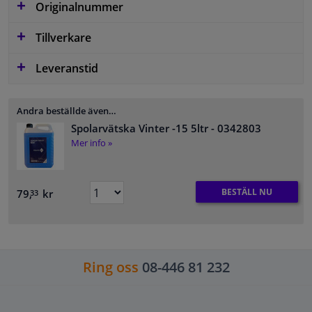
Originalnummer
Tillverkare
Leveranstid
Andra beställde även…
Spolarvätska Vinter -15 5ltr
- 0342803
Mer info »
BESTÄLL NU
79,
kr
33
Ring oss
08-446 81 232