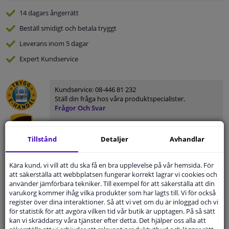
14 dagars
ångerrätt
Beställ
smidigt och betala tryggt
Leverans inom 5 dagar
Expert
Kundservice
Kundservice:
08-446 81 232
Ställ din fråga hos våra produktspecialister.
Frågor Och Svar
Tillstånd
Detaljer
Avhandlar
Modellmatchande garanti, Hitta rätt bildelar.
Kära kund, vi vill att du ska få en bra upplevelse på vår hemsida. För
att säkerställa att webbplatsen fungerar korrekt lagrar vi cookies och
Fyll i ditt registreringsnummer
eller
Välj din bil
.
använder jämförbara tekniker. Till exempel för att säkerställa att din
varukorg kommer ihåg vilka produkter som har lagts till. Vi för också
SÖK
register över dina interaktioner. Så att vi vet om du är inloggad och vi
för statistik för att avgöra vilken tid vår butik är upptagen. På så sätt
kan vi skräddarsy våra tjänster efter detta. Det hjälper oss alla att