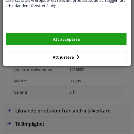
säkerställa att vi erbjuder ett relevant produktutbud och lägger rätt
Specifikationer
erbjudanden i fönstret åt dig.
Tillämplighet: höger
Position
Höger passagerarsida
Att acceptera
Ytter-/Innerspegel
Uppvärmbar
Att justera
Bulb-formad
jämna artikelnummer
1516837
Kvalitet
Hagus
Garanti
3 år
Liknande produkter från andra tillverkare
Tillämplighet