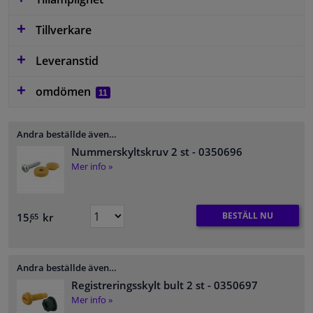
Tillverkare
Leveranstid
omdömen
11
Andra beställde även…
Nummerskyltskruv 2 st
- 0350696
Mer info »
BESTÄLL NU
15,
kr
65
Andra beställde även…
Registreringsskylt bult 2 st
- 0350697
Mer info »