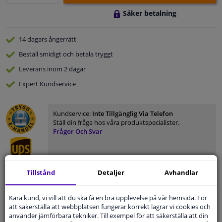
Säker betalning
14 dagars
ångerrätt
Beställ
smidigt och betala tryggt
Leverans inom 2 dagar
Expert
Kundservice
Kundservice:
Inte Tillgänglig Via Telefon
Ställ din fråga hos våra produktspecialister.
Frågor Och Svar
Tillstånd
Detaljer
Avhandlar
Modellmatchande garanti, Hitta rätt bildelar.
Fyll i ditt registreringsnummer
eller
Välj din bil
.
Kära kund, vi vill att du ska få en bra upplevelse på vår hemsida. För
att säkerställa att webbplatsen fungerar korrekt lagrar vi cookies och
använder jämförbara tekniker. Till exempel för att säkerställa att din
SÖK