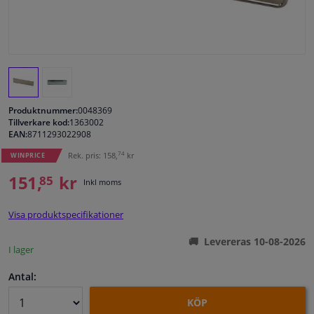
Fönster & Tillbehör
Interiör & bilklädsel
Bilvård & Tillbehör
Produktnummer:
0048369
Tillverkare kod:
1363002
EAN:
8711293022908
Verkstad & Verktyg
74
Rek. pris: 158,
kr
WINPRICE
151,
kr
Husbil, motorcykel, cykel & båt
85
Inkl moms
Sensorer & Elsystem
Visa produktspecifikationer
Levereras 10-08-2026
I lager
Antal:
KÖP