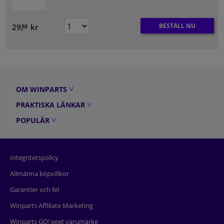
BESTÄLL NU
29,
kr
88
OM WINPARTS
PRAKTISKA LÄNKAR
POPULÄR
Integritetspolicy
Allmänna köpvillkor
Garantier och fel
Winparts Affiliate Marketing
Winparts GO! eget varumärke