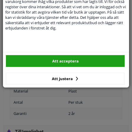
varukorg kommer ihåg vilka produkter som har lagts till. Vi för också
register över dina interaktioner. Så att vi vet om du är inloggad och vi
för statistik för att avgöra vilken tid vår butik är upptagen. På så sätt
kan vi skräddarsy våra tjänster efter detta. Det hjälper oss alla att
Specifikationer
säkerställa att vi erbjuder ett relevant produktutbud och lägger rätt
erbjudanden i fönstret åt dig.
Försedd med två monteringshål. Storlek 540 x 130 mm
(inkl. Gräns)
Färg
Krom
Att acceptera
Applikation
Universell
Att justera
snäll
Registreringsskyltshållare
Material
Plast
Antal
Per stuk
Garanti
2 år
Tillämplighet