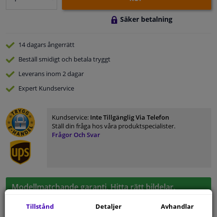
Säker betalning
14 dagars
ångerrätt
Beställ
smidigt och betala tryggt
Leverans inom 2 dagar
Expert
Kundservice
Kundservice:
Inte Tillgänglig Via Telefon
Ställ din fråga hos våra produktspecialister.
Frågor Och Svar
Modellmatchande garanti, Hitta rätt bildelar.
Fyll i ditt registreringsnummer
eller
Välj din bil
.
Tillstånd
Detaljer
Avhandlar