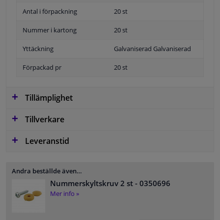
Antal i förpackning
20 st
Nummer i kartong
20 st
Yttäckning
Galvaniserad Galvaniserad
Förpackad pr
20 st
Tillämplighet
Tillverkare
Leveranstid
Andra beställde även…
Nummerskyltskruv 2 st
- 0350696
Mer info »