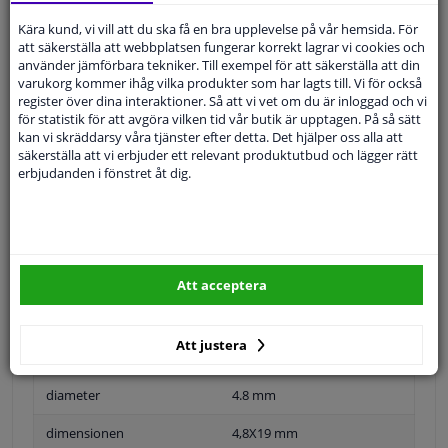
SÖK
Kära kund, vi vill att du ska få en bra upplevelse på vår hemsida. För
att säkerställa att webbplatsen fungerar korrekt lagrar vi cookies och
använder jämförbara tekniker. Till exempel för att säkerställa att din
Specifikationer
varukorg kommer ihåg vilka produkter som har lagts till. Vi för också
register över dina interaktioner. Så att vi vet om du är inloggad och vi
för statistik för att avgöra vilken tid vår butik är upptagen. På så sätt
kan vi skräddarsy våra tjänster efter detta. Det hjälper oss alla att
säkerställa att vi erbjuder ett relevant produktutbud och lägger rätt
Material
Metall
erbjudanden i fönstret åt dig.
Applikation
Universell
snäll
Fästningsmaterial
Färg
Gul
Att acceptera
Garanti
2 år
Att justera
längd
19 mm
diameter
4.8 mm
dimensionen
4,8X19 mm