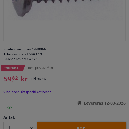
Fönster & Tillbehör
Interiör & bilklädsel
Bilvård & Tillbehör
Produktnummer:
1440966
Tillverkare kod:
AK48-19
Verkstad & Verktyg
EAN:
8718953004373
09
Rek. pris: 82,
kr
WINPRICE
Husbil, motorcykel, cykel & båt
59,
kr
82
Inkl moms
Sensorer & Elsystem
Visa produktspecifikationer
Levereras 12-08-2026
I lager
Antal:
KÖP