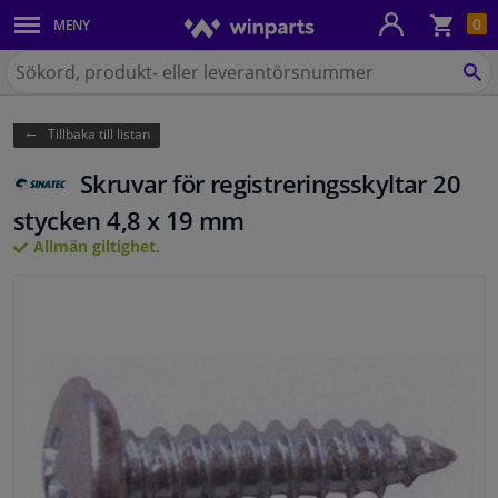
Kun
0
MENY
Karosseri
Sök
på
SÖ
Belysning
Winparts.se
Tillbaka till listan
Bromssystem
Skruvar för registreringsskyltar 20
Avgassystem
stycken 4,8 x 19 mm
Allmän giltighet.
Chassidelar
Kylsystem & Värmesystem
Motordelar
Filter & Vätskor
Bagage & Transport