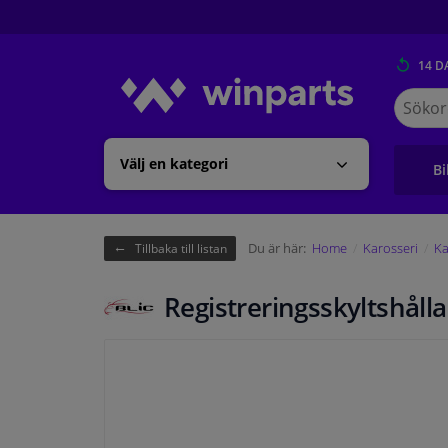
14 D
Sök
på
Winpart
Välj en kategori
Bi
Du är här:
Home
Karosseri
Ka
Tillbaka till listan
Registreringsskyltshålla