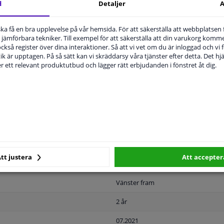
d
Detaljer
A
u ska få en bra upplevelse på vår hemsida. För att säkerställa att webbplatsen
jämförbara tekniker. Till exempel för att säkerställa att din varukorg komme
 också register över dina interaktioner. Så att vi vet om du är inloggad och vi fö
ik är upptagen. På så sätt kan vi skräddarsy våra tjänster efter detta. Det hjäl
MPLIGHET
ORIGINALNUMMER
T
der ett relevant produktutbud och lägger rätt erbjudanden i fönstret åt dig.
Plastisk
Svart
Färdiga
tt justera
Att accepter
Registreringsskyltshållare
Vänster fram
2 år
07.2021