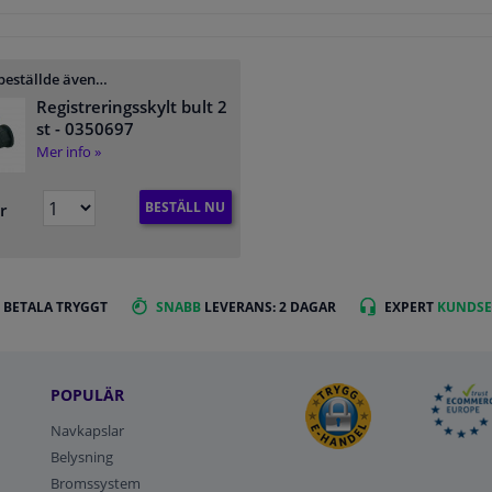
beställde även…
Registreringsskylt bult 2
st
- 0350697
Mer info »
BESTÄLL NU
r
 BETALA TRYGGT
SNABB
LEVERANS: 2 DAGAR
EXPERT
KUNDSE
POPULÄR
Navkapslar
Belysning
Bromssystem