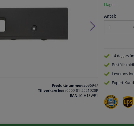
I lager
Antal:
14 dagars
ån
Beställ
smidi
Leverans in
Expert
Kund
Produktnummer:
2096947
Tillverkare kod:
6509-01-5521920P
EAN:
IC-H13WE1
.