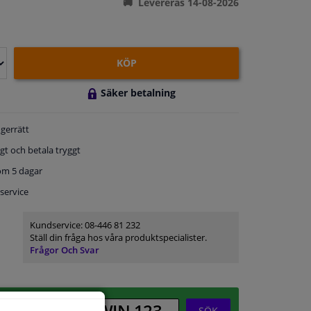
Levereras 14-08-2026
KÖP
Säker betalning
gerrätt
gt och betala tryggt
om 5 dagar
service
Kundservice:
08-446 81 232
Ställ din fråga hos våra produktspecialister.
Frågor Och Svar
SÖK