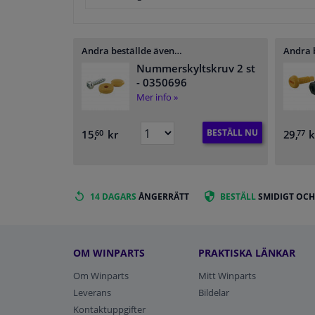
Andra beställde även…
Andra 
Nummerskyltskruv 2 st
- 0350696
Mer info »
BESTÄLL NU
15,
kr
29,
k
60
77
14 DAGARS
ÅNGERRÄTT
BESTÄLL
SMIDIGT OCH
OM WINPARTS
PRAKTISKA LÄNKAR
Om Winparts
Mitt Winparts
Leverans
Bildelar
Kontaktuppgifter