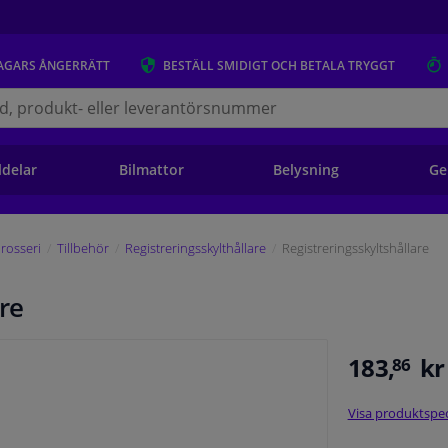
AGARS
ÅNGERRÄTT
BESTÄLL
SMIDIGT OCH BETALA TRYGGT
s.se
ldelar
Bilmattor
Belysning
Ge
rosseri
Tillbehör
Registreringsskylthållare
Registreringsskyltshållare
re
183,
kr
86
Visa produktspec