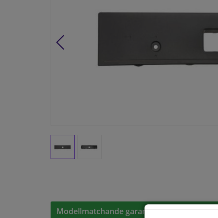
Modellmatchande garanti, Hitta rätt bildelar