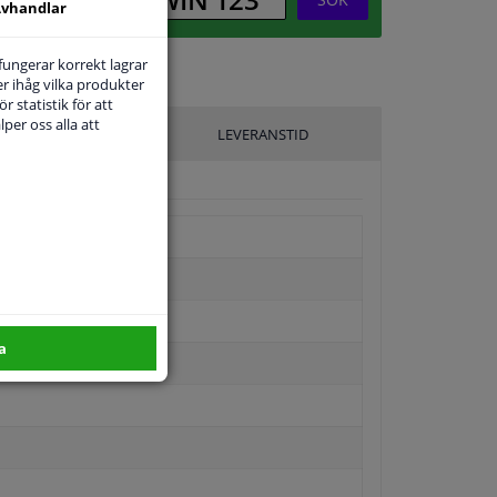
vhandlar
 fungerar korrekt lagrar
r ihåg vilka produkter
r statistik för att
per oss alla att
ILLVERKARE
LEVERANSTID
a