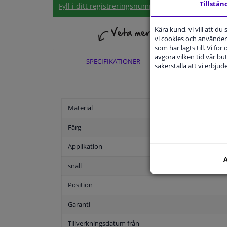
Tillstån
Fyll i ditt registreringsnummer
eller
Välj din bil
.
Kära kund, vi vill att d
vi cookies och använder 
som har lagts till. Vi för
avgöra vilken tid vår but
SPECIFIKATIONER
TILLÄ
säkerställa att vi erbju
Material
Färg
Applikation
A
snäll
Position
Garanti
Tillverkningsdatum från