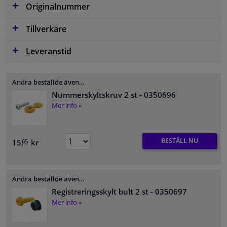
Originalnummer
Tillverkare
Leveranstid
Andra beställde även…
Nummerskyltskruv 2 st
- 0350696
Mer info »
BESTÄLL NU
15,
kr
65
Andra beställde även…
Registreringsskylt bult 2 st
- 0350697
Mer info »