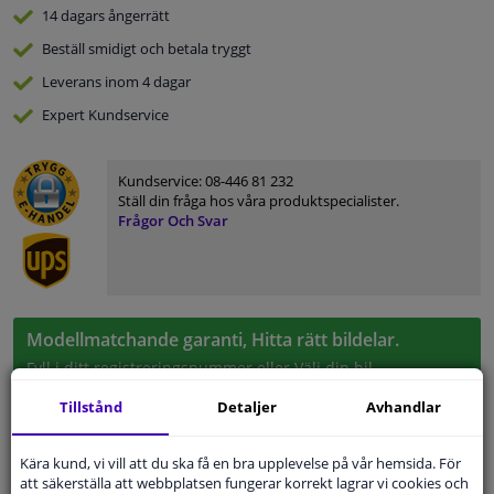
14 dagars
ångerrätt
Beställ
smidigt och betala tryggt
Leverans inom 4 dagar
Expert
Kundservice
Kundservice:
08-446 81 232
Ställ din fråga hos våra produktspecialister.
Frågor Och Svar
Modellmatchande garanti, Hitta rätt bildelar.
Fyll i ditt registreringsnummer
eller
Välj din bil
.
Tillstånd
Detaljer
Avhandlar
SÖK
Kära kund, vi vill att du ska få en bra upplevelse på vår hemsida. För
att säkerställa att webbplatsen fungerar korrekt lagrar vi cookies och
Specifikationer