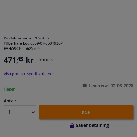
Fönster & Tillbehör
Interiör & bilklädsel
Produktnummer:
2096176
Tillverkare kod:
6509-01-3501920P
Bilvård & Tillbehör
EAN:
5901655625769
471,
kr
45
Inkl moms
Verkstad & Verktyg
Visa produktspecifikationer
Husbil, motorcykel, cykel & båt
Levereras 12-08-2026
I lager
Sensorer & Elsystem
Antal:
KÖP
Säker betalning