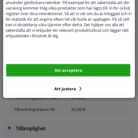
använder jämförbara tekniker. Till exempel för att säkerställa att din
varukorg kommer ihåg vilka produkter som har lagts till. Vi för också
register över dina interaktioner. Så att vi vet om du är inloggad och vi
för statistik för att avgöra vilken tid vår butik är upptagen. På så sätt
kan vi skräddarsy våra tjänster efter detta. Det hjälper oss alla att
Färg
Svart
säkerställa att vi erbjuder ett relevant produktutbud och lägger rätt
erbjudanden i fönstret åt dig.
Applikation
Färdiga
snäll
Registreringsskyltshållare
Material
Plast
Att acceptera
Position
Vänster fram
Garanti
2 år
Att justera
Tillverkningsdatum från
01.2012
Tillverkningsdatum till
05.2018
Tillämplighet