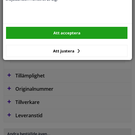
snäll
Registreringsskyltshållare
Färg
Svart
Att acceptera
Position
Framsida
Garanti
2 år
Att justera
material
Plast
Tillämplighet
Originalnummer
Tillverkare
Leveranstid
Andra beställde även…