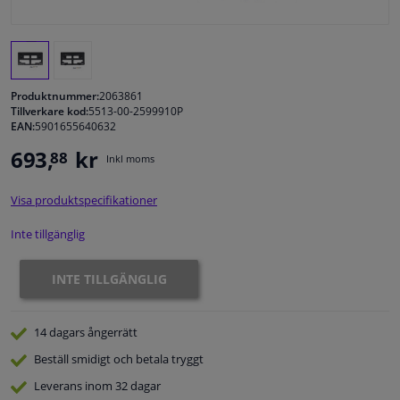
Fönster & Tillbehör
Interiör & bilklädsel
Produktnummer:
2063861
Tillverkare kod:
5513-00-2599910P
EAN:
5901655640632
Bilvård & Tillbehör
693,
kr
88
Inkl moms
Verkstad & Verktyg
Visa produktspecifikationer
Husbil, motorcykel, cykel & båt
Inte tillgänglig
Sensorer & Elsystem
INTE TILLGÄNGLIG
14 dagars
ångerrätt
Beställ
smidigt och betala tryggt
Leverans inom 32 dagar