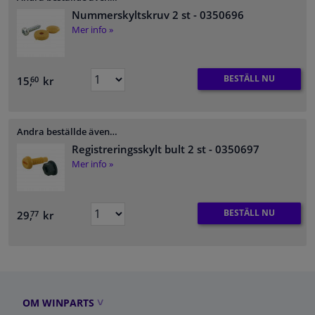
Nummerskyltskruv 2 st
- 0350696
Mer info »
BESTÄLL NU
15,
kr
60
Andra beställde även…
Registreringsskylt bult 2 st
- 0350697
Mer info »
BESTÄLL NU
29,
kr
77
OM WINPARTS