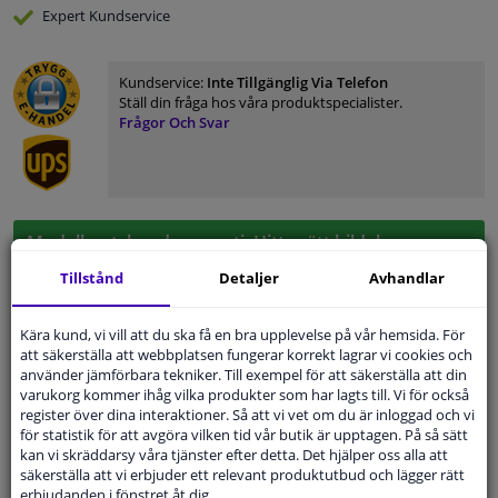
Expert
Kundservice
Kundservice:
Inte Tillgänglig Via Telefon
Ställ din fråga hos våra produktspecialister.
Frågor Och Svar
Modellmatchande garanti, Hitta rätt bildelar.
Fyll i ditt registreringsnummer
eller
Välj din bil
.
Tillstånd
Detaljer
Avhandlar
SÖK
Kära kund, vi vill att du ska få en bra upplevelse på vår hemsida. För
att säkerställa att webbplatsen fungerar korrekt lagrar vi cookies och
använder jämförbara tekniker. Till exempel för att säkerställa att din
varukorg kommer ihåg vilka produkter som har lagts till. Vi för också
Specifikationer
register över dina interaktioner. Så att vi vet om du är inloggad och vi
för statistik för att avgöra vilken tid vår butik är upptagen. På så sätt
kan vi skräddarsy våra tjänster efter detta. Det hjälper oss alla att
säkerställa att vi erbjuder ett relevant produktutbud och lägger rätt
erbjudanden i fönstret åt dig.
Applikation
Färdiga