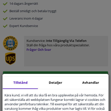
14 dagars
ångerrätt
Beställ
smidigt och betala tryggt
Leverans inom 4 dagar
Expert
Kundservice
Kundservice:
Inte Tillgänglig Via Telefon
Ställ din fråga hos våra produktspecialister.
Frågor Och Svar
Modellmatchande garanti, Hitta rätt bildelar.
Tillstånd
Detaljer
Avhandlar
Fyll i ditt registreringsnummer
eller
Välj din bil
.
SÖK
Kära kund, vi vill att du ska få en bra upplevelse på vår hemsida. För
att säkerställa att webbplatsen fungerar korrekt lagrar vi cookies och
använder jämförbara tekniker. Till exempel för att säkerställa att din
varukorg kommer ihåg vilka produkter som har lagts till. Vi för också
Specifikationer