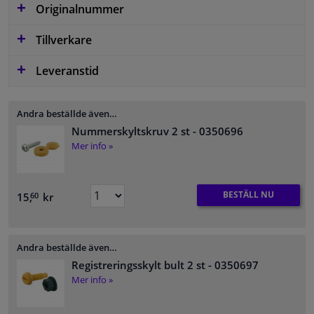
Originalnummer
Tillverkare
Leveranstid
Andra beställde även…
Nummerskyltskruv 2 st
- 0350696
Mer info »
BESTÄLL NU
15,
kr
60
Andra beställde även…
Registreringsskylt bult 2 st
- 0350697
Mer info »