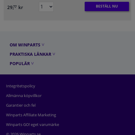
BESTÄLL NU
29,
kr
77
OM WINPARTS
PRAKTISKA LÄNKAR
POPULÄR
Integritetspolicy
Allmänna köpvillkor
Garantier och fel
Winparts Affiliate Marketing
Winparts GO! eget varumärke
© 2026 Winparts.se