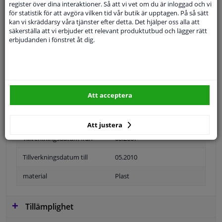
register över dina interaktioner. Så att vi vet om du är inloggad och vi
för statistik för att avgöra vilken tid vår butik är upptagen. På så sätt
kan vi skräddarsy våra tjänster efter detta. Det hjälper oss alla att
säkerställa att vi erbjuder ett relevant produktutbud och lägger rätt
erbjudanden i fönstret åt dig.
Applikation
Färdiga
snäll
Registreringsskyltshållare
Färg
Svart
Att acceptera
Position
Framsida
Garanti
2 år
Att justera
Tillverkningsdatum från
08.2007
Tillverkningsdatum till
05.2010
material
Plast
Tillämplighet