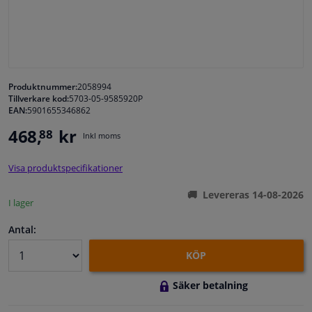
Fönster & Tillbehör
Interiör & bilklädsel
Produktnummer:
2058994
Tillverkare kod:
5703-05-9585920P
Bilvård & Tillbehör
EAN:
5901655346862
468,
kr
88
Inkl moms
Verkstad & Verktyg
Visa produktspecifikationer
Husbil, motorcykel, cykel & båt
Levereras 14-08-2026
I lager
Sensorer & Elsystem
Antal:
KÖP
Säker betalning