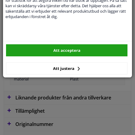
för statistik för att avgöra vilken tid vår butik är upptagen. På så sätt
kan vi skräddarsy våra tjänster efter detta. Det hjälper oss alla att
säkerställa att vi erbjuder ett relevant produktutbud och lägger rätt
erbjudanden i fönstret åt dig.
Applikation
Färdiga
snäll
Registreringsskyltshållare
Färg
Svart
Att acceptera
Position
Framsida
Garanti
2 år
Att justera
material
Plast
Liknande produkter från andra tillverkare
Tillämplighet
Originalnummer