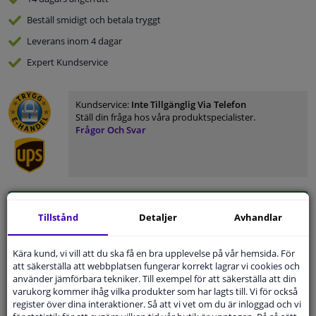
Beställ
smidigt och betala tryggt
Leverans inom 4 dagar
Expert
Kundservice
Kundservice:
Inte Tillgänglig Via Telefon
Ställ din fråga hos våra produktspecialister.
Frågor Och Svar
Modellmatchande garanti, Hitta rätt bildelar.
Tillstånd
Detaljer
Avhandlar
Fyll i ditt registreringsnummer
eller
Välj din bil
.
Kära kund, vi vill att du ska få en bra upplevelse på vår hemsida. För
SÖK
att säkerställa att webbplatsen fungerar korrekt lagrar vi cookies och
använder jämförbara tekniker. Till exempel för att säkerställa att din
varukorg kommer ihåg vilka produkter som har lagts till. Vi för också
Specifikationer
register över dina interaktioner. Så att vi vet om du är inloggad och vi