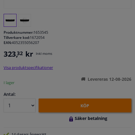
Fönster & Tillbehör
Interiör & bilklädsel
Produktnummer:
1653545
Tillverkare kod:
1672054
EAN:
4052355056207
Bilvård & Tillbehör
323,
kr
32
Inkl moms
Verkstad & Verktyg
Visa produktspecifikationer
Husbil, motorcykel, cykel & båt
Levereras 12-08-2026
I lager
Sensorer & Elsystem
Antal:
KÖP
Säker betalning
14 dagars
ångerrätt