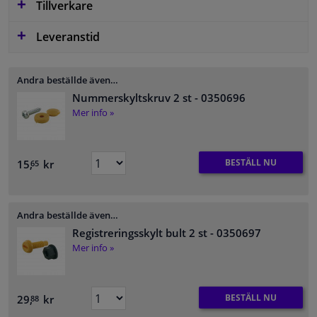
Tillverkare
Leveranstid
Andra beställde även…
Nummerskyltskruv 2 st
- 0350696
Mer info »
BESTÄLL NU
15,
kr
65
Andra beställde även…
Registreringsskylt bult 2 st
- 0350697
Mer info »
BESTÄLL NU
29,
kr
88