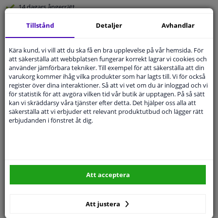
14 dagars
ångerrätt
Beställ
smidigt och betala tryggt
Tillstånd
Detaljer
Avhandlar
Leverans inom 2 dagar
Kära kund, vi vill att du ska få en bra upplevelse på vår hemsida. För
Expert
Kundservice
att säkerställa att webbplatsen fungerar korrekt lagrar vi cookies och
använder jämförbara tekniker. Till exempel för att säkerställa att din
varukorg kommer ihåg vilka produkter som har lagts till. Vi för också
Kundservice:
Inte Tillgänglig Via Telefon
register över dina interaktioner. Så att vi vet om du är inloggad och vi
Ställ din fråga hos våra produktspecialister.
för statistik för att avgöra vilken tid vår butik är upptagen. På så sätt
Frågor Och Svar
kan vi skräddarsy våra tjänster efter detta. Det hjälper oss alla att
säkerställa att vi erbjuder ett relevant produktutbud och lägger rätt
erbjudanden i fönstret åt dig.
Modellmatchande garanti, Hitta rätt bildelar.
Fyll i ditt registreringsnummer
eller
Välj din bil
.
Att acceptera
SÖK
Att justera
Specifikationer