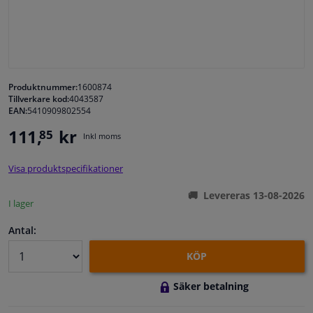
Fönster & Tillbehör
Interiör & bilklädsel
Produktnummer:
1600874
Tillverkare kod:
4043587
Bilvård & Tillbehör
EAN:
5410909802554
111,
kr
85
Inkl moms
Verkstad & Verktyg
Visa produktspecifikationer
Husbil, motorcykel, cykel & båt
Levereras 13-08-2026
I lager
Sensorer & Elsystem
Antal:
KÖP
Säker betalning