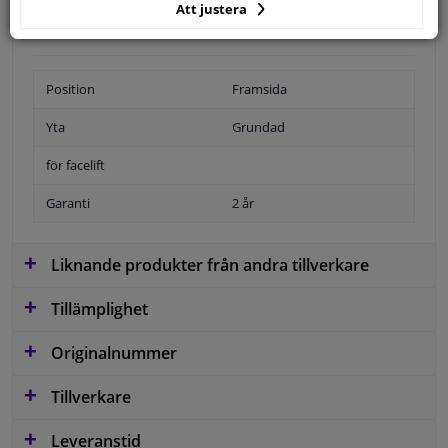
Att justera
Position
Framsida
Yta
Grundad
för facelift
Garanti
2 år
Liknande produkter från andra tillverkare
Tillämplighet
Originalnummer
Tillverkare
Leveranstid