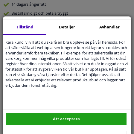
14 dagars
ångerrätt
Beställ
smidigt och betala tryggt
Leverans inom 3 dagar
Tillstånd
Detaljer
Avhandlar
Expert
Kundservice
Kära kund, vi vill att du ska få en bra upplevelse på vår hemsida. För
att säkerställa att webbplatsen fungerar korrekt lagrar vi cookies och
Kundservice:
Inte Tillgänglig Via Telefon
använder jämförbara tekniker. Till exempel för att säkerställa att din
Ställ din fråga hos våra produktspecialister.
varukorg kommer ihåg vilka produkter som har lagts till. Vi för också
Frågor Och Svar
register över dina interaktioner. Så att vi vet om du är inloggad och vi
för statistik för att avgöra vilken tid vår butik är upptagen. På så sätt
kan vi skräddarsy våra tjänster efter detta. Det hjälper oss alla att
säkerställa att vi erbjuder ett relevant produktutbud och lägger rätt
erbjudanden i fönstret åt dig.
Modellmatchande garanti, Hitta rätt bildelar.
Fyll i ditt registreringsnummer
eller
Välj din bil
.
SÖK
Att acceptera
Specifikationer