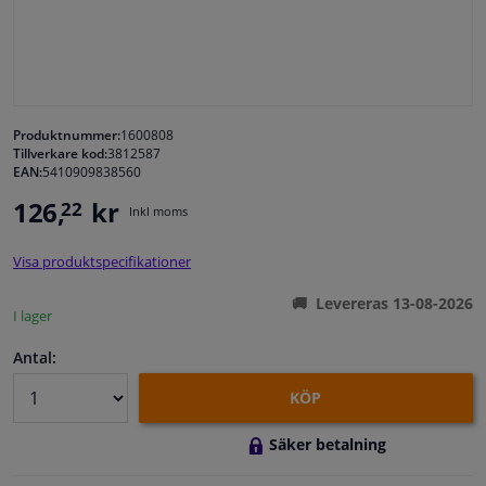
Fönster & Tillbehör
Interiör & bilklädsel
Produktnummer:
1600808
Tillverkare kod:
3812587
Bilvård & Tillbehör
EAN:
5410909838560
126,
kr
22
Inkl moms
Verkstad & Verktyg
Visa produktspecifikationer
Husbil, motorcykel, cykel & båt
Levereras 13-08-2026
I lager
Sensorer & Elsystem
Antal:
KÖP
Säker betalning