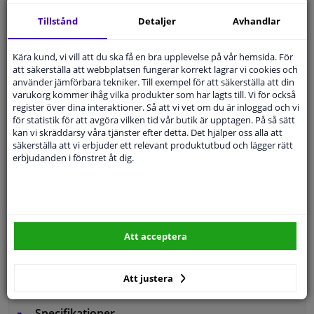
14 dagars
ångerrätt
Tillstånd
Detaljer
Avhandlar
Beställ
smidigt och betala tryggt
Leverans inom 5 dagar
Kära kund, vi vill att du ska få en bra upplevelse på vår hemsida. För
att säkerställa att webbplatsen fungerar korrekt lagrar vi cookies och
Expert
Kundservice
använder jämförbara tekniker. Till exempel för att säkerställa att din
varukorg kommer ihåg vilka produkter som har lagts till. Vi för också
register över dina interaktioner. Så att vi vet om du är inloggad och vi
Kundservice:
Inte Tillgänglig Via Telefon
för statistik för att avgöra vilken tid vår butik är upptagen. På så sätt
Ställ din fråga hos våra produktspecialister.
kan vi skräddarsy våra tjänster efter detta. Det hjälper oss alla att
Frågor Och Svar
säkerställa att vi erbjuder ett relevant produktutbud och lägger rätt
erbjudanden i fönstret åt dig.
Modellmatchande garanti, Hitta rätt bildelar.
Fyll i ditt registreringsnummer
eller
Välj din bil
.
Att acceptera
SÖK
Att justera
Specifikationer