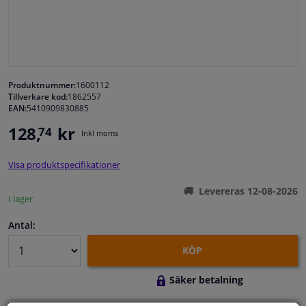
Fönster & Tillbehör
Interiör & bilklädsel
Produktnummer:
1600112
Tillverkare kod:
1862557
Bilvård & Tillbehör
EAN:
5410909830885
128,
kr
74
Inkl moms
Verkstad & Verktyg
Visa produktspecifikationer
Husbil, motorcykel, cykel & båt
Levereras 12-08-2026
I lager
Sensorer & Elsystem
Antal:
KÖP
Säker betalning