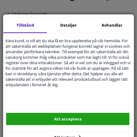
14 dagars
ångerrätt
Beställ
smidigt och betala tryggt
Tillstånd
Detaljer
Avhandlar
Leverans inom 5 dagar
Kära kund, vi vill att du ska få en bra upplevelse på vår hemsida. För
Expert
Kundservice
att säkerställa att webbplatsen fungerar korrekt lagrar vi cookies och
använder jämförbara tekniker. Till exempel för att säkerställa att din
varukorg kommer ihåg vilka produkter som har lagts till. Vi för också
Kundservice:
08-446 81 232
register över dina interaktioner. Så att vi vet om du är inloggad och vi
Ställ din fråga hos våra produktspecialister.
för statistik för att avgöra vilken tid vår butik är upptagen. På så sätt
Frågor Och Svar
kan vi skräddarsy våra tjänster efter detta. Det hjälper oss alla att
säkerställa att vi erbjuder ett relevant produktutbud och lägger rätt
erbjudanden i fönstret åt dig.
Modellmatchande garanti, Hitta rätt bildelar.
Fyll i ditt registreringsnummer
eller
Välj din bil
.
Att acceptera
SÖK