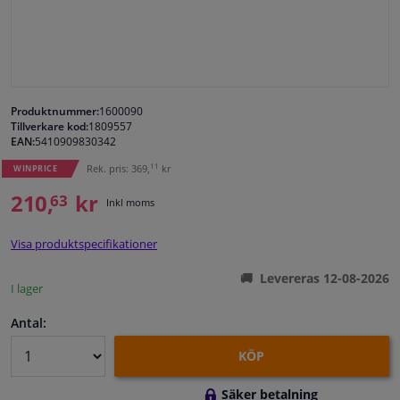
Fönster & Tillbehör
Interiör & bilklädsel
Produktnummer:
1600090
Tillverkare kod:
1809557
Bilvård & Tillbehör
EAN:
5410909830342
11
Rek. pris: 369,
kr
WINPRICE
Verkstad & Verktyg
210,
kr
63
Inkl moms
Husbil, motorcykel, cykel & båt
Visa produktspecifikationer
Sensorer & Elsystem
Levereras 12-08-2026
I lager
Antal:
KÖP
Säker betalning