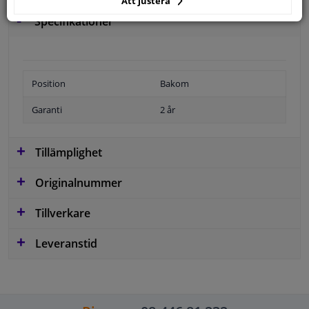
Att justera
Specifikationer
Position
Bakom
Garanti
2 år
Tillämplighet
Originalnummer
Tillverkare
Leveranstid