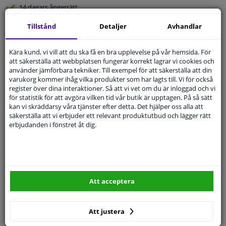
14 dagars
ångerrätt
Beställ
smidigt och betala tryggt
Tillstånd
Detaljer
Avhandlar
Leverans inom 5 dagar
Kära kund, vi vill att du ska få en bra upplevelse på vår hemsida. För
Expert
Kundservice
att säkerställa att webbplatsen fungerar korrekt lagrar vi cookies och
använder jämförbara tekniker. Till exempel för att säkerställa att din
varukorg kommer ihåg vilka produkter som har lagts till. Vi för också
Kundservice:
Inte Tillgänglig Via Telefon
register över dina interaktioner. Så att vi vet om du är inloggad och vi
Ställ din fråga hos våra produktspecialister.
för statistik för att avgöra vilken tid vår butik är upptagen. På så sätt
Frågor Och Svar
kan vi skräddarsy våra tjänster efter detta. Det hjälper oss alla att
säkerställa att vi erbjuder ett relevant produktutbud och lägger rätt
erbjudanden i fönstret åt dig.
Modellmatchande garanti, Hitta rätt bildelar.
Fyll i ditt registreringsnummer
eller
Välj din bil
.
Att acceptera
SÖK
Att justera
Specifikationer