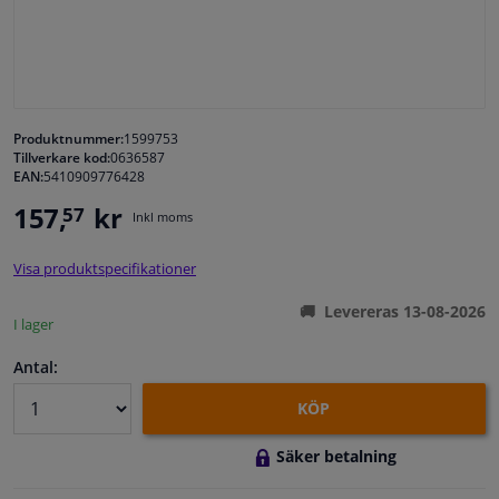
Fönster & Tillbehör
Interiör & bilklädsel
Produktnummer:
1599753
Tillverkare kod:
0636587
Bilvård & Tillbehör
EAN:
5410909776428
157,
kr
57
Inkl moms
Verkstad & Verktyg
Visa produktspecifikationer
Husbil, motorcykel, cykel & båt
Levereras 13-08-2026
I lager
Sensorer & Elsystem
Antal:
KÖP
Säker betalning