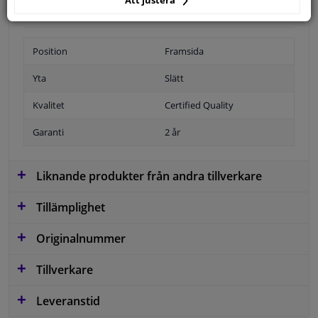
Att justera
Position
Framsida
Yta
Slätt
Kvalitet
Certified Quality
Garanti
2 år
Liknande produkter från andra tillverkare
Tillämplighet
Originalnummer
Tillverkare
Leveranstid