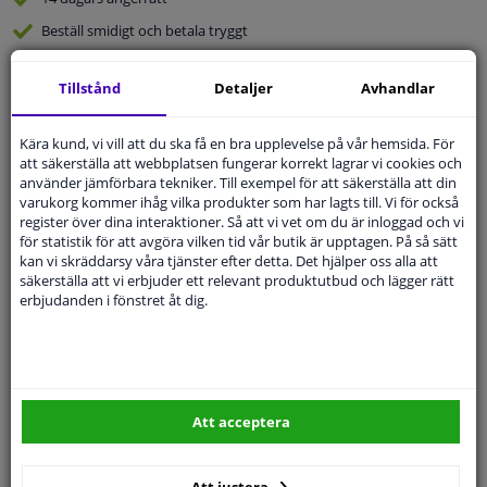
Beställ
smidigt och betala tryggt
Leverans inom 4 dagar
Tillstånd
Detaljer
Avhandlar
Expert
Kundservice
Kära kund, vi vill att du ska få en bra upplevelse på vår hemsida. För
Kundservice:
Inte Tillgänglig Via Telefon
att säkerställa att webbplatsen fungerar korrekt lagrar vi cookies och
Ställ din fråga hos våra produktspecialister.
använder jämförbara tekniker. Till exempel för att säkerställa att din
Frågor Och Svar
varukorg kommer ihåg vilka produkter som har lagts till. Vi för också
register över dina interaktioner. Så att vi vet om du är inloggad och vi
för statistik för att avgöra vilken tid vår butik är upptagen. På så sätt
kan vi skräddarsy våra tjänster efter detta. Det hjälper oss alla att
säkerställa att vi erbjuder ett relevant produktutbud och lägger rätt
erbjudanden i fönstret åt dig.
Modellmatchande garanti, Hitta rätt bildelar.
Fyll i ditt registreringsnummer
eller
Välj din bil
.
SÖK
Att acceptera
Specifikationer