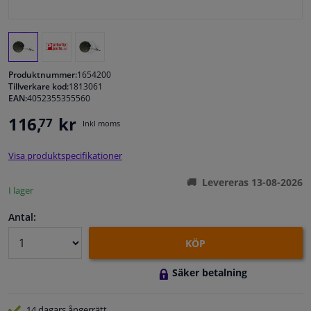
Fönster & Tillbehör
Interiör & bilklädsel
Produktnummer:
1654200
Tillverkare kod:
1813061
EAN:
4052355355560
Bilvård & Tillbehör
116,
kr
77
Inkl moms
Verkstad & Verktyg
Visa produktspecifikationer
Husbil, motorcykel, cykel & båt
Levereras 13-08-2026
I lager
Sensorer & Elsystem
Antal:
KÖP
Säker betalning
14 dagars
ångerrätt