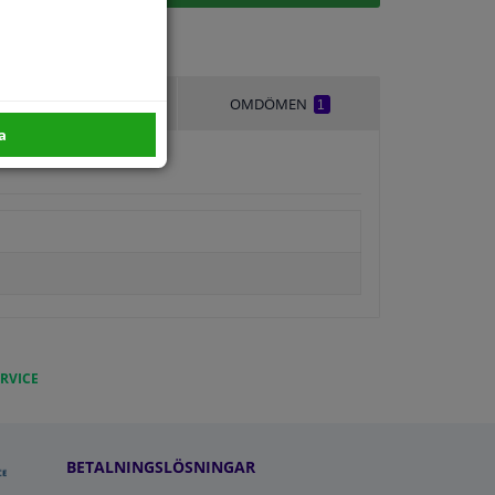
LEVERANSTID
OMDÖMEN
1
a
RVICE
BETALNINGSLÖSNINGAR