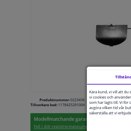
Tillstån
Kära kund, vi vill att d
vi cookies och använder 
Produktnummer:
0223436
som har lagts till. Vi för
Tillverkare kod:
1178425201004
avgöra vilken tid vår but
säkerställa att vi erbju
Modellmatchande garanti, Hitta rätt bildelar
Fyll i ditt registreringsnummer
eller
Välj din bil
.