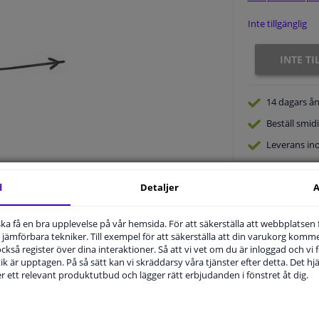
Inte tillgänglig
INTE T
14 dagars
ån
Beställ
smidi
Leverans in
Expert
Kund
d
Detaljer
A
u ska få en bra upplevelse på vår hemsida. För att säkerställa att webbplatsen
jämförbara tekniker. Till exempel för att säkerställa att din varukorg komme
 också register över dina interaktioner. Så att vi vet om du är inloggad och vi fö
ik är upptagen. På så sätt kan vi skräddarsy våra tjänster efter detta. Det hjäl
der ett relevant produktutbud och lägger rätt erbjudanden i fönstret åt dig.
.