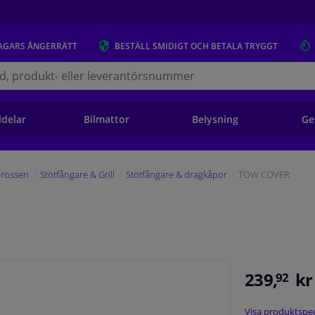
AGARS
ÅNGERRÄTT
BESTÄLL
SMIDIGT OCH BETALA TRYGGT
s.se
ldelar
Bilmattor
Belysning
Ge
rosseri
Stötfångare & Grill
Stötfångare & dragkåpor
TOW COVER
239,
kr
92
Visa produktspec