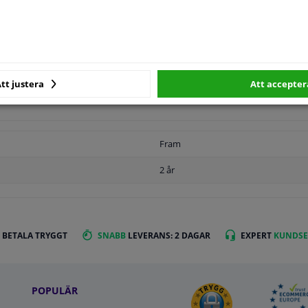
T
ORIGINALNUMMER
TILLVERKARE
tt justera
Att accepter
Fram
2 år
 BETALA TRYGGT
SNABB
LEVERANS: 2 DAGAR
EXPERT
KUNDSE
POPULÄR