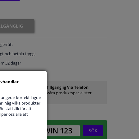
ILLGÄNGLIG
gerrätt
gt och betala tryggt
om 32 dagar
service
vhandlar
Kundservice:
Inte Tillgänglig Via Telefon
Ställ din fråga hos våra produktspecialister.
 fungerar korrekt lagrar
Frågor Och Svar
r ihåg vilka produkter
r statistik för att
per oss alla att
SÖK