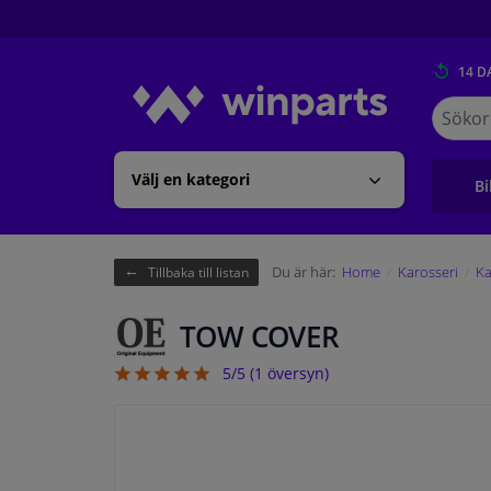
14 D
Sök
på
Winpart
Välj en kategori
Bi
Du är här:
Home
Karosseri
Ka
Tillbaka till listan
TOW COVER
5/5 (
1
översyn)
5