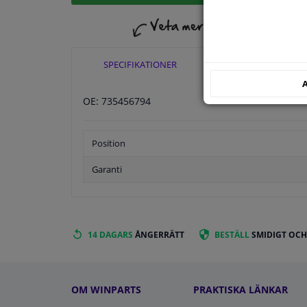
SPECIFIKATIONER
TILLÄMPLIGHE
A
OE: 735456794
Position
Garanti
14 DAGARS
ÅNGERRÄTT
BESTÄLL
SMIDIGT OCH
OM WINPARTS
PRAKTISKA LÄNKAR