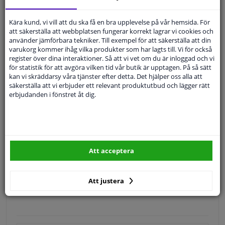
Leverans inom 32 dagar
Expert
Kundservice
Kära kund, vi vill att du ska få en bra upplevelse på vår hemsida. För
att säkerställa att webbplatsen fungerar korrekt lagrar vi cookies och
använder jämförbara tekniker. Till exempel för att säkerställa att din
Kundservice:
Inte Tillgänglig Via Telefon
varukorg kommer ihåg vilka produkter som har lagts till. Vi för också
Ställ din fråga hos våra produktspecialister.
register över dina interaktioner. Så att vi vet om du är inloggad och vi
Frågor Och Svar
för statistik för att avgöra vilken tid vår butik är upptagen. På så sätt
kan vi skräddarsy våra tjänster efter detta. Det hjälper oss alla att
säkerställa att vi erbjuder ett relevant produktutbud och lägger rätt
erbjudanden i fönstret åt dig.
Modellmatchande garanti, Hitta rätt bildelar.
Fyll i ditt registreringsnummer
eller
Välj din bil
.
Att acceptera
SÖK
Att justera
Specifikationer