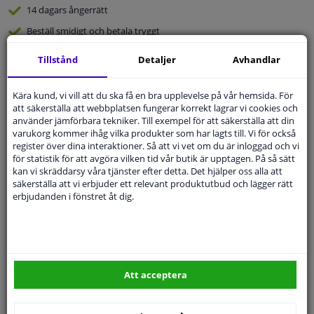
14 dagars
ångerrätt
Beställ
smidigt och betala tryggt
Leverans inom 2 dagar
Tillstånd
Detaljer
Avhandlar
Expert
Kundservice
Kära kund, vi vill att du ska få en bra upplevelse på vår hemsida. För
att säkerställa att webbplatsen fungerar korrekt lagrar vi cookies och
Kundservice:
08-446 81 232
använder jämförbara tekniker. Till exempel för att säkerställa att din
Ställ din fråga hos våra produktspecialister.
varukorg kommer ihåg vilka produkter som har lagts till. Vi för också
Frågor Och Svar
register över dina interaktioner. Så att vi vet om du är inloggad och vi
för statistik för att avgöra vilken tid vår butik är upptagen. På så sätt
kan vi skräddarsy våra tjänster efter detta. Det hjälper oss alla att
säkerställa att vi erbjuder ett relevant produktutbud och lägger rätt
erbjudanden i fönstret åt dig.
Modellmatchande garanti, Hitta rätt bildelar.
Fyll i ditt registreringsnummer
eller
Välj din bil
.
SÖK
Att acceptera
Specifikationer