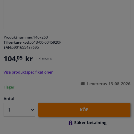
Fönster & Tillbehör
Interiör & bilklädsel
Produktnummer:
1467260
Tillverkare kod:
5513-00-0045920P
Bilvård & Tillbehör
EAN:
5901655487695
104,
kr
05
Inkl moms
Verkstad & Verktyg
Visa produktspecifikationer
Husbil, motorcykel, cykel & båt
Levereras 13-08-2026
I lager
Sensorer & Elsystem
Antal:
KÖP
Säker betalning