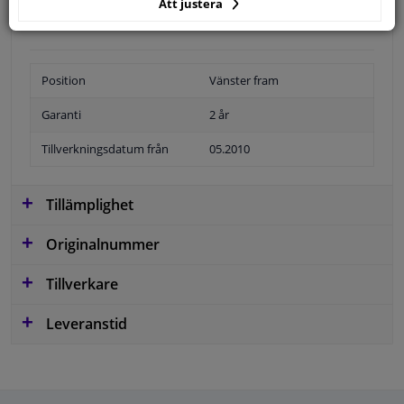
Att justera
Position
Vänster fram
Garanti
2 år
Tillverkningsdatum från
05.2010
Tillämplighet
Originalnummer
Tillverkare
Leveranstid