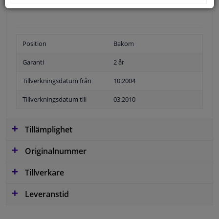
Position
Bakom
Garanti
2 år
Tillverkningsdatum från
10.2004
Tillverkningsdatum till
03.2010
Tillämplighet
Originalnummer
Tillverkare
Leveranstid