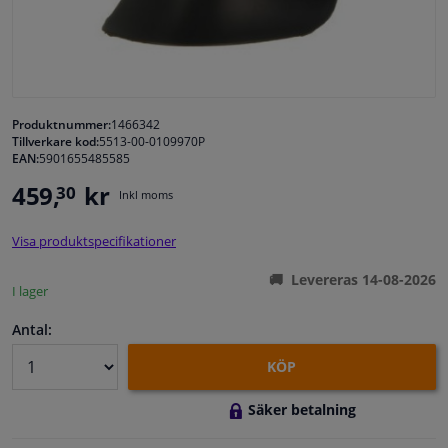
Fönster & Tillbehör
Interiör & bilklädsel
Produktnummer:
1466342
Tillverkare kod:
5513-00-0109970P
Bilvård & Tillbehör
EAN:
5901655485585
459,
kr
30
Inkl moms
Verkstad & Verktyg
Visa produktspecifikationer
Husbil, motorcykel, cykel & båt
Levereras 14-08-2026
I lager
Sensorer & Elsystem
Antal:
KÖP
Säker betalning