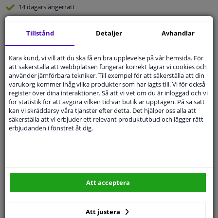
14 dagars
ångerrätt
Beställ
smidigt och betala tryggt
Tillstånd
Detaljer
Avhandlar
Leverans inom 4 dagar
Expert
Kundservice
Kära kund, vi vill att du ska få en bra upplevelse på vår hemsida. För
att säkerställa att webbplatsen fungerar korrekt lagrar vi cookies och
använder jämförbara tekniker. Till exempel för att säkerställa att din
Kundservice:
Inte Tillgänglig Via Telefon
varukorg kommer ihåg vilka produkter som har lagts till. Vi för också
Ställ din fråga hos våra produktspecialister.
register över dina interaktioner. Så att vi vet om du är inloggad och vi
Frågor Och Svar
för statistik för att avgöra vilken tid vår butik är upptagen. På så sätt
kan vi skräddarsy våra tjänster efter detta. Det hjälper oss alla att
säkerställa att vi erbjuder ett relevant produktutbud och lägger rätt
erbjudanden i fönstret åt dig.
Modellmatchande garanti, Hitta rätt bildelar.
Fyll i ditt registreringsnummer
eller
Välj din bil
.
Att acceptera
SÖK
Att justera
Specifikationer