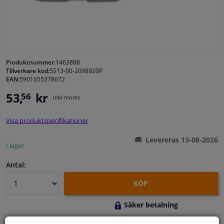
Fönster & Tillbehör
Interiör & bilklädsel
Produktnummer:
1463888
Tillverkare kod:
5513-00-2098920P
Bilvård & Tillbehör
EAN:
5901655378672
53,
kr
56
Inkl moms
Verkstad & Verktyg
Visa produktspecifikationer
Husbil, motorcykel, cykel & båt
Levereras 13-08-2026
I lager
Sensorer & Elsystem
Antal:
KÖP
Säker betalning