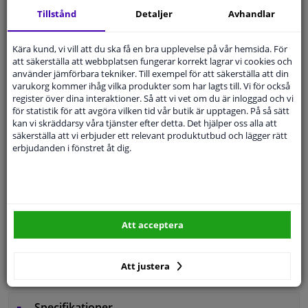
14 dagars
ångerrätt
Tillstånd
Detaljer
Avhandlar
Beställ
smidigt och betala tryggt
Kära kund, vi vill att du ska få en bra upplevelse på vår hemsida. För
Leverans inom 4 dagar
att säkerställa att webbplatsen fungerar korrekt lagrar vi cookies och
Expert
Kundservice
använder jämförbara tekniker. Till exempel för att säkerställa att din
varukorg kommer ihåg vilka produkter som har lagts till. Vi för också
register över dina interaktioner. Så att vi vet om du är inloggad och vi
för statistik för att avgöra vilken tid vår butik är upptagen. På så sätt
Kundservice:
Inte Tillgänglig Via Telefon
kan vi skräddarsy våra tjänster efter detta. Det hjälper oss alla att
Ställ din fråga hos våra produktspecialister.
säkerställa att vi erbjuder ett relevant produktutbud och lägger rätt
Frågor Och Svar
erbjudanden i fönstret åt dig.
Modellmatchande garanti, Hitta rätt bildelar.
Att acceptera
Fyll i ditt registreringsnummer
eller
Välj din bil
.
SÖK
Att justera
Specifikationer