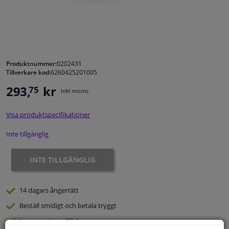
Fönster & Tillbehör
Interiör & bilklädsel
Produktnummer:
0202431
Tillverkare kod:
6260425201005
Bilvård & Tillbehör
293,
kr
75
Inkl moms
Verkstad & Verktyg
Visa produktspecifikationer
Husbil, motorcykel, cykel & båt
Inte tillgänglig
Sensorer & Elsystem
INTE TILLGÄNGLIG
14 dagars
ångerrätt
Beställ
smidigt och betala tryggt
Leverans inom 33 dagar