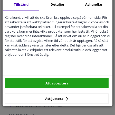
Expert
Kundservice
Tillstånd
Detaljer
Avhandlar
Kära kund, vi vill att du ska få en bra upplevelse på vår hemsida. För
Kundservice:
Inte Tillgänglig Via Telefon
att säkerställa att webbplatsen fungerar korrekt lagrar vi cookies och
Ställ din fråga hos våra produktspecialister.
använder jämförbara tekniker. Till exempel för att säkerställa att din
Frågor Och Svar
varukorg kommer ihåg vilka produkter som har lagts till. Vi för också
register över dina interaktioner. Så att vi vet om du är inloggad och vi
för statistik för att avgöra vilken tid vår butik är upptagen. På så sätt
kan vi skräddarsy våra tjänster efter detta. Det hjälper oss alla att
säkerställa att vi erbjuder ett relevant produktutbud och lägger rätt
erbjudanden i fönstret åt dig.
Modellmatchande garanti, Hitta rätt bildelar.
Fyll i ditt registreringsnummer
eller
Välj din bil
.
SÖK
Att acceptera
Specifikationer
Att justera
Levereras i primer / primer