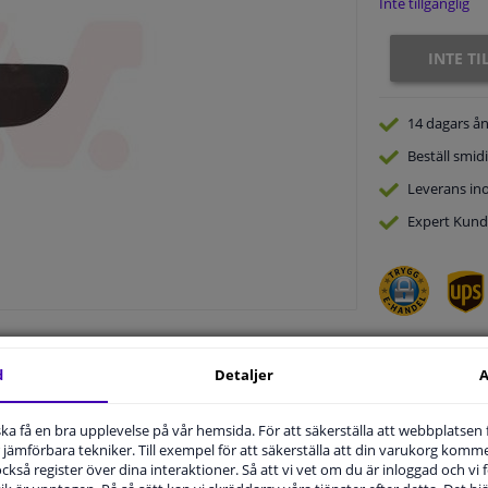
Inte tillgänglig
INTE T
14 dagars
ån
Beställ
smidi
Leverans in
Expert
Kund
d
Detaljer
A
.
u ska få en bra upplevelse på vår hemsida. För att säkerställa att webbplatsen
jämförbara tekniker. Till exempel för att säkerställa att din varukorg komme
 också register över dina interaktioner. Så att vi vet om du är inloggad och vi fö