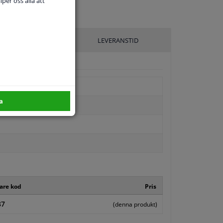
per oss alla att
ILLVERKARE
LEVERANSTID
g
a
kare kod
Pris
87
(denna produkt)