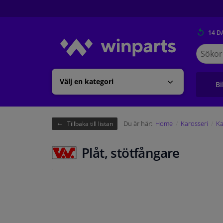
14 D
Sök
på
Winpart
Välj en kategori
Bi
Du är här:
Home
Karosseri
Ka
Tillbaka till listan
Plåt, stötfångare