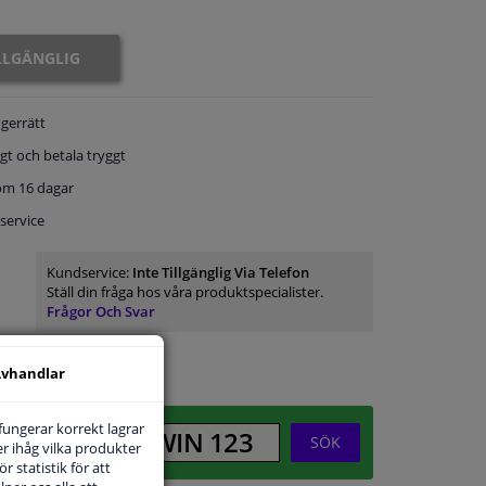
ILLGÄNGLIG
gerrätt
gt och betala tryggt
om 16 dagar
service
Kundservice:
Inte Tillgänglig Via Telefon
Ställ din fråga hos våra produktspecialister.
Frågor Och Svar
vhandlar
 fungerar korrekt lagrar
SÖK
r ihåg vilka produkter
r statistik för att