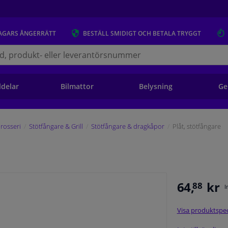
AGARS
ÅNGERRÄTT
BESTÄLL
SMIDIGT OCH BETALA TRYGGT
s.se
ldelar
Bilmattor
Belysning
Ge
rosseri
Stötfångare & Grill
Stötfångare & dragkåpor
Plåt, stötfångare
64,
kr
88
I
Visa produktspec