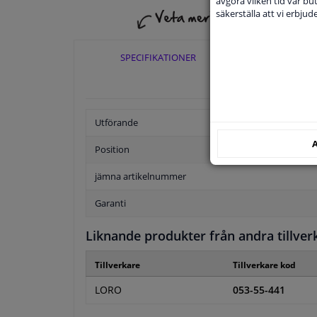
avgöra vilken tid vår but
säkerställa att vi erbju
SPECIFIKATIONER
TILLÄ
Utförande
A
Position
jämna artikelnummer
Garanti
Liknande produkter från andra tillver
Tillverkare
Tillverkare kod
LORO
053-55-441