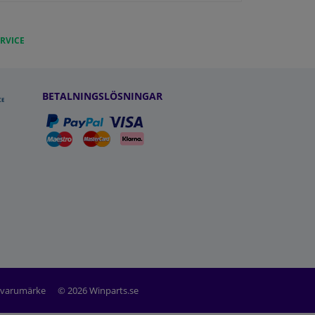
RVICE
BETALNINGSLÖSNINGAR
t varumärke
© 2026 Winparts.se