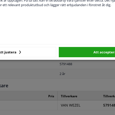
ik är upptagen. På så sätt kan vi skräddarsy våra tjänster efter detta. Det hjäl
der ett relevant produktutbud och lägger rätt erbjudanden i fönstret åt dig.
MPLIGHET
ORIGINALNUMMER
T
För fordon med strålkastarrengörin
tt justera
Att accepter
Vänster fram
5791488
2 år
kare
Pris
Tillverkare
Tillver
VAN WEZEL
57914