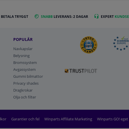
 BETALA TRYGGT
SNABB
LEVERANS: 2 DAGAR
EXPERT
KUNDSE
POPULÄR
Navkapslar
Belysning
Bromssystem
Avgassystem
Gummi bilmattor
Privacy shades
Dragkrokar
Olja och filter
lkor
Garantier och fel
Winparts Affiliate Marketing
Winparts GO! ege