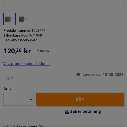
Fönster & Tillbehör
Interiör & bilklädsel
Produktnummer:
1653477
Tillverkare kod:
1671048
EAN:
4052355054692
Bilvård & Tillbehör
120,
kr
26
Inkl moms
Verkstad & Verktyg
Visa produktspecifikationer
Husbil, motorcykel, cykel & båt
Levereras 13-08-2026
I lager
Sensorer & Elsystem
Antal:
KÖP
Säker betalning
14 dagars
ångerrätt