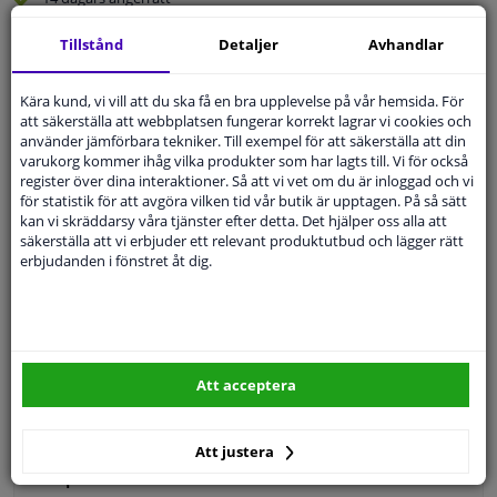
Beställ
smidigt och betala tryggt
Tillstånd
Detaljer
Avhandlar
Leverans inom 4 dagar
Expert
Kundservice
Kära kund, vi vill att du ska få en bra upplevelse på vår hemsida. För
att säkerställa att webbplatsen fungerar korrekt lagrar vi cookies och
använder jämförbara tekniker. Till exempel för att säkerställa att din
varukorg kommer ihåg vilka produkter som har lagts till. Vi för också
Kundservice:
Inte Tillgänglig Via Telefon
register över dina interaktioner. Så att vi vet om du är inloggad och vi
Ställ din fråga hos våra produktspecialister.
för statistik för att avgöra vilken tid vår butik är upptagen. På så sätt
Frågor Och Svar
kan vi skräddarsy våra tjänster efter detta. Det hjälper oss alla att
säkerställa att vi erbjuder ett relevant produktutbud och lägger rätt
erbjudanden i fönstret åt dig.
Modellmatchande garanti, Hitta rätt bildelar.
Fyll i ditt registreringsnummer
eller
Välj din bil
.
Att acceptera
SÖK
Att justera
Specifikationer