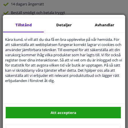
14 dagars
ångerrätt
Beställ
smidigt och betala tryggt
Leverans inom 4 dagar
Tillstånd
Detaljer
Avhandlar
Expert
Kundservice
Kära kund, vi vill att du ska få en bra upplevelse på vår hemsida. För
att säkerställa att webbplatsen fungerar korrekt lagrar vi cookies och
Kundservice:
Inte Tillgänglig Via Telefon
använder jämförbara tekniker. Till exempel för att säkerställa att din
Ställ din fråga hos våra produktspecialister.
varukorg kommer ihåg vilka produkter som har lagts till. Vi för också
Frågor Och Svar
register över dina interaktioner. Så att vi vet om du är inloggad och vi
för statistik för att avgöra vilken tid vår butik är upptagen. På så sätt
kan vi skräddarsy våra tjänster efter detta. Det hjälper oss alla att
säkerställa att vi erbjuder ett relevant produktutbud och lägger rätt
erbjudanden i fönstret åt dig.
Modellmatchande garanti, Hitta rätt bildelar.
Fyll i ditt registreringsnummer
eller
Välj din bil
.
SÖK
Att acceptera
Specifikationer