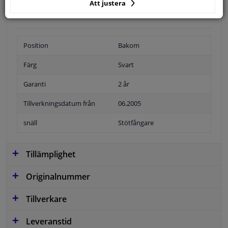
Att justera
Position
Bakom
Färg
Svart
Garanti
2 år
Tillverkningsdatum från
06.2005
snäll
Stötfångare
Tillämplighet
Originalnummer
Tillverkare
Leveranstid