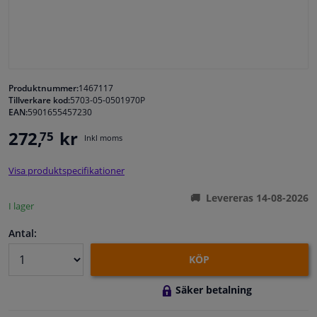
Fönster & Tillbehör
Interiör & bilklädsel
Produktnummer:
1467117
Tillverkare kod:
5703-05-0501970P
Bilvård & Tillbehör
EAN:
5901655457230
272,
kr
75
Inkl moms
Verkstad & Verktyg
Visa produktspecifikationer
Husbil, motorcykel, cykel & båt
Levereras 14-08-2026
I lager
Sensorer & Elsystem
Antal:
KÖP
Säker betalning