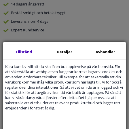
14 dagars
ångerrätt
Beställ
smidigt och betala tryggt
Leverans inom 4 dagar
Expert
Kundservice
Kundservice:
08-446 81 232
Tillstånd
Detaljer
Avhandlar
Ställ din fråga hos våra produktspecialister.
Frågor Och Svar
Kära kund, vi vill att du ska få en bra upplevelse på vår hemsida. För
att säkerställa att webbplatsen fungerar korrekt lagrar vi cookies och
använder jämförbara tekniker. Till exempel för att säkerställa att din
varukorg kommer ihåg vilka produkter som har lagts till. Vi för också
register över dina interaktioner. Så att vi vet om du är inloggad och vi
Modellmatchande garanti, Hitta rätt bildelar.
för statistik för att avgöra vilken tid vår butik är upptagen. På så sätt
Fyll i ditt registreringsnummer
eller
Välj din bil
.
kan vi skräddarsy våra tjänster efter detta. Det hjälper oss alla att
säkerställa att vi erbjuder ett relevant produktutbud och lägger rätt
erbjudanden i fönstret åt dig.
SÖK
Specifikationer