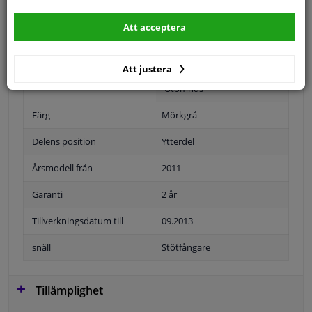
Att acceptera
Position
Fram
Att justera
Utomhus
Färg
Mörkgrå
Delens position
Ytterdel
Årsmodell från
2011
Garanti
2 år
Tillverkningsdatum till
09.2013
snäll
Stötfångare
Tillämplighet