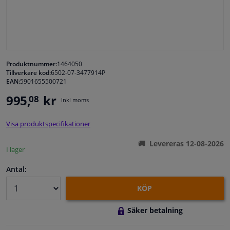
Fönster & Tillbehör
Interiör & bilklädsel
Produktnummer:
1464050
Tillverkare kod:
6502-07-3477914P
Bilvård & Tillbehör
EAN:
5901655500721
995,
kr
08
Inkl moms
Verkstad & Verktyg
Visa produktspecifikationer
Husbil, motorcykel, cykel & båt
Levereras 12-08-2026
I lager
Sensorer & Elsystem
Antal:
KÖP
Säker betalning