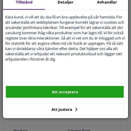
Tillstånd
Detaljer
Avhandlar
Expert
Kundservice
Kära kund, vi vill att du ska få en bra upplevelse på vår hemsida. För
Kundservice:
Inte Tillgänglig Via Telefon
att säkerställa att webbplatsen fungerar korrekt lagrar vi cookies och
Ställ din fråga hos våra produktspecialister.
använder jämförbara tekniker. Till exempel för att säkerställa att din
Frågor Och Svar
varukorg kommer ihåg vilka produkter som har lagts till. Vi för också
register över dina interaktioner. Så att vi vet om du är inloggad och vi
för statistik för att avgöra vilken tid vår butik är upptagen. På så sätt
kan vi skräddarsy våra tjänster efter detta. Det hjälper oss alla att
säkerställa att vi erbjuder ett relevant produktutbud och lägger rätt
erbjudanden i fönstret åt dig.
Modellmatchande garanti, Hitta rätt bildelar.
Fyll i ditt registreringsnummer
eller
Välj din bil
.
SÖK
Att acceptera
Specifikationer
Att justera
Position
Vänster fram