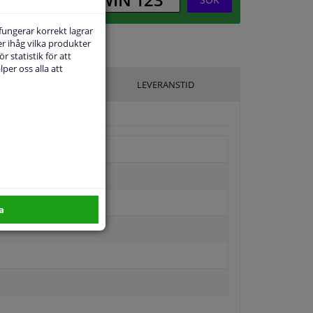
 fungerar korrekt lagrar
r ihåg vilka produkter
r statistik för att
per oss alla att
ILLVERKARE
LEVERANSTID
a