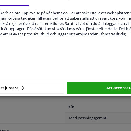
u ska få en bra upplevelse på vår hemsida. För att säkerställa att webbplatsen
jämförbara tekniker. Till exempel för att säkerställa att din varukorg komme
 också register över dina interaktioner. Så att vi vet om du är inloggad och vi fö
ik är upptagen. På så sätt kan vi skräddarsy våra tjänster efter detta. Det hjäl
der ett relevant produktutbud och lägger rätt erbjudanden i fönstret åt dig.
MPLIGHET
ORIGINALNUMMER
T
Till höger fram
Grundad
Equipart certifierad
tt justera
Att accepter
3 år
Med passningsgaranti