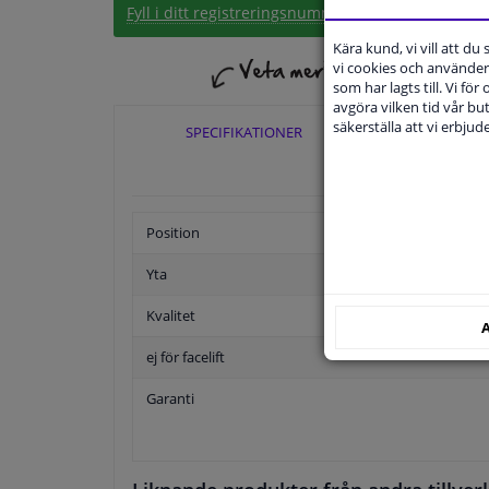
Fyll i ditt registreringsnummer
eller
Välj din bil
.
Kära kund, vi vill att d
vi cookies och använder 
som har lagts till. Vi för
avgöra vilken tid vår but
säkerställa att vi erbju
SPECIFIKATIONER
TILLÄ
Position
Yta
Kvalitet
A
ej för facelift
Garanti