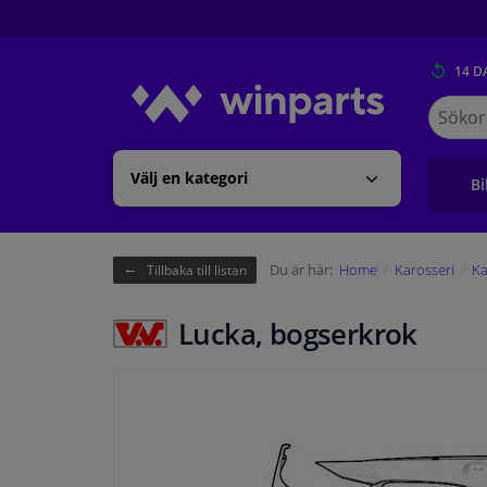
14 D
Sök
på
Winpart
Välj en kategori
Bi
Du är här:
Home
Karosseri
Ka
Tillbaka till listan
Lucka, bogserkrok