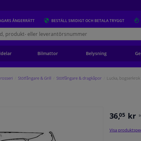
AGARS
ÅNGERRÄTT
BESTÄLL
SMIDIGT OCH BETALA TRYGGT
s.se
ldelar
Bilmattor
Belysning
Ge
rosseri
Stötfångare & Grill
Stötfångare & dragkåpor
Lucka, bogserkrok
36,
kr
05
I
Visa produktspec