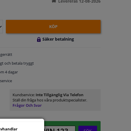
Levereras 12-08-2026
KÖP
Säker betalning
gerrätt
gt och betala tryggt
om 4 dagar
service
Kundservice:
Inte Tillgänglig Via Telefon
Ställ din fråga hos våra produktspecialister.
Frågor Och Svar
vhandlar
SÖK