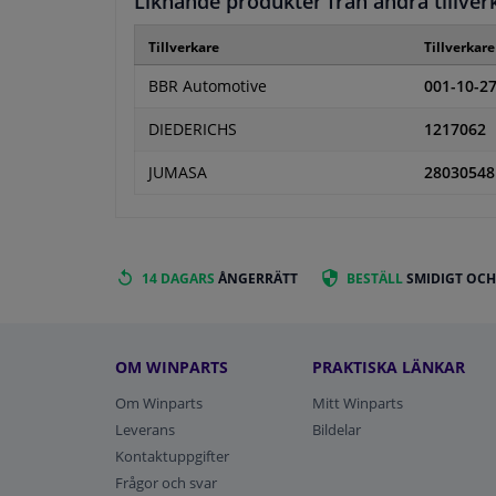
Liknande produkter från andra tillver
Tillverkare
Tillverkar
BBR Automotive
001-10-2
DIEDERICHS
1217062
JUMASA
28030548
14 DAGARS
ÅNGERRÄTT
BESTÄLL
SMIDIGT OCH
OM WINPARTS
PRAKTISKA LÄNKAR
Om Winparts
Mitt Winparts
Leverans
Bildelar
Kontaktuppgifter
Frågor och svar