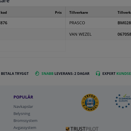
kare
e kod
Pris
Tillverkare
Tillver
7876
PRASCO
BM028
VAN WEZEL
06705
 BETALA TRYGGT
SNABB
LEVERANS: 2 DAGAR
EXPERT
KUNDSE
POPULÄR
Navkapslar
Belysning
Bromssystem
Avgassystem