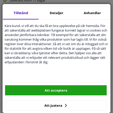
Leverans inom 17 dagar
Expert
Kundservice
Tillstånd
Detaljer
Avhandlar
Kundservice:
08-446 81 232
Kära kund, vi vill att du ska få en bra upplevelse på vår hemsida. För
Ställ din fråga hos våra produktspecialister.
att säkerställa att webbplatsen fungerar korrekt lagrar vi cookies och
Frågor Och Svar
använder jämförbara tekniker. Till exempel för att säkerställa att din
varukorg kommer ihåg vilka produkter som har lagts till. Vi för också
register över dina interaktioner. Så att vi vet om du är inloggad och vi
för statistik för att avgöra vilken tid vår butik är upptagen. På så sätt
kan vi skräddarsy våra tjänster efter detta. Det hjälper oss alla att
säkerställa att vi erbjuder ett relevant produktutbud och lägger rätt
Modellmatchande garanti, Hitta rätt bildelar.
erbjudanden i fönstret åt dig.
Fyll i ditt registreringsnummer
eller
Välj din bil
.
SÖK
Att acceptera
Specifikationer
Att justera