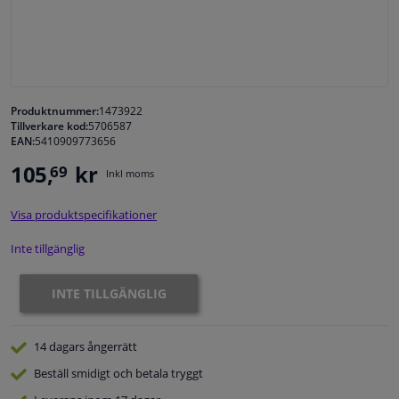
Fönster & Tillbehör
Interiör & bilklädsel
Produktnummer:
1473922
Tillverkare kod:
5706587
Bilvård & Tillbehör
EAN:
5410909773656
105,
kr
69
Inkl moms
Verkstad & Verktyg
Visa produktspecifikationer
Husbil, motorcykel, cykel & båt
Inte tillgänglig
Sensorer & Elsystem
INTE TILLGÄNGLIG
14 dagars
ångerrätt
Beställ
smidigt och betala tryggt