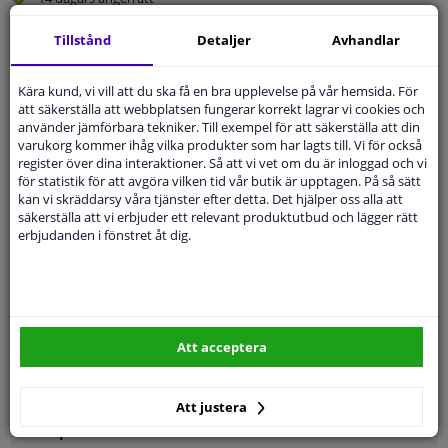
Beställ
smidigt och betala tryggt
Tillstånd
Detaljer
Avhandlar
Leverans inom 3 dagar
Expert
Kundservice
Kära kund, vi vill att du ska få en bra upplevelse på vår hemsida. För
att säkerställa att webbplatsen fungerar korrekt lagrar vi cookies och
använder jämförbara tekniker. Till exempel för att säkerställa att din
varukorg kommer ihåg vilka produkter som har lagts till. Vi för också
Kundservice:
Inte Tillgänglig Via Telefon
register över dina interaktioner. Så att vi vet om du är inloggad och vi
Ställ din fråga hos våra produktspecialister.
för statistik för att avgöra vilken tid vår butik är upptagen. På så sätt
Frågor Och Svar
kan vi skräddarsy våra tjänster efter detta. Det hjälper oss alla att
säkerställa att vi erbjuder ett relevant produktutbud och lägger rätt
erbjudanden i fönstret åt dig.
Modellmatchande garanti, Hitta rätt bildelar.
Fyll i ditt registreringsnummer
eller
Välj din bil
.
Att acceptera
SÖK
Att justera
Specifikationer