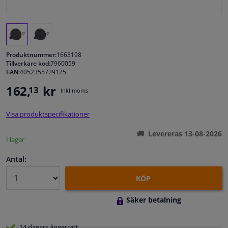
Fönster & Tillbehör
Interiör & bilklädsel
Produktnummer:
1663198
Tillverkare kod:
7960059
EAN:
4052355729125
Bilvård & Tillbehör
162,
kr
13
Inkl moms
Verkstad & Verktyg
Visa produktspecifikationer
Husbil, motorcykel, cykel & båt
Levereras 13-08-2026
I lager
Sensorer & Elsystem
Antal:
KÖP
Säker betalning
14 dagars
ångerrätt