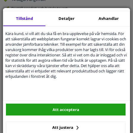
Beställ
smidigt och betala tryggt
Leverans inom 4 dagar
Tillstånd
Detaljer
Avhandlar
Expert
Kundservice
Kära kund, vi vill att du ska få en bra upplevelse på vår hemsida. För
att säkerställa att webbplatsen fungerar korrekt lagrar vi cookies och
Kundservice:
Inte Tillgänglig Via Telefon
använder jämförbara tekniker. Till exempel för att säkerställa att din
Ställ din fråga hos våra produktspecialister.
varukorg kommer ihåg vilka produkter som har lagts till. Vi för också
Frågor Och Svar
register över dina interaktioner. Så att vi vet om du är inloggad och vi
för statistik för att avgöra vilken tid vår butik är upptagen. På så sätt
kan vi skräddarsy våra tjänster efter detta. Det hjälper oss alla att
säkerställa att vi erbjuder ett relevant produktutbud och lägger rätt
erbjudanden i fönstret åt dig.
Modellmatchande garanti, Hitta rätt bildelar.
Fyll i ditt registreringsnummer
eller
Välj din bil
.
SÖK
Att acceptera
Specifikationer
Att justera