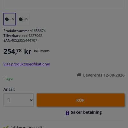
Fönster & Tillbehör
Interiör & bilklädsel
Produktnummer:
1658674
Tillverkare kod:
4227062
EAN:
4052355444707
Bilvård & Tillbehör
254,
kr
78
Inkl moms
Verkstad & Verktyg
Visa produktspecifikationer
Husbil, motorcykel, cykel & båt
Levereras 12-08-2026
I lager
Sensorer & Elsystem
Antal:
KÖP
Säker betalning
14 dagars
ångerrätt