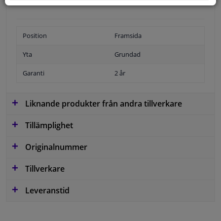
Position
Framsida
Yta
Grundad
Garanti
2 år
Liknande produkter från andra tillverkare
Tillämplighet
Originalnummer
Tillverkare
Leveranstid