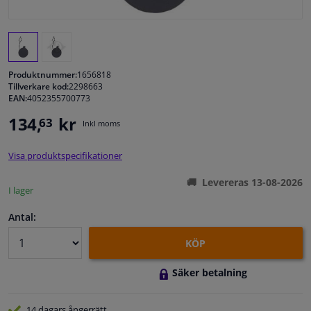
Fönster & Tillbehör
Interiör & bilklädsel
Produktnummer:
1656818
Tillverkare kod:
2298663
EAN:
4052355700773
Bilvård & Tillbehör
134,
kr
63
Inkl moms
Verkstad & Verktyg
Visa produktspecifikationer
Husbil, motorcykel, cykel & båt
Levereras 13-08-2026
I lager
Sensorer & Elsystem
Antal:
KÖP
Säker betalning
14 dagars
ångerrätt