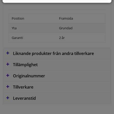
Position
Framsida
Yta
Grundad
Garanti
2 år
Liknande produkter från andra tillverkare
Tillämplighet
Originalnummer
Tillverkare
Leveranstid