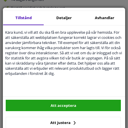
Beställ
smidigt och betala tryggt
Leverans inom 3 dagar
Tillstånd
Detaljer
Avhandlar
Expert
Kundservice
Kära kund, vi vill att du ska få en bra upplevelse på vår hemsida. För
att säkerställa att webbplatsen fungerar korrekt lagrar vi cookies och
Kundservice:
Inte Tillgänglig Via Telefon
använder jämförbara tekniker. Till exempel för att säkerställa att din
Ställ din fråga hos våra produktspecialister.
varukorg kommer ihåg vilka produkter som har lagts till. Vi för också
Frågor Och Svar
register över dina interaktioner. Så att vi vet om du är inloggad och vi
för statistik för att avgöra vilken tid vår butik är upptagen. På så sätt
kan vi skräddarsy våra tjänster efter detta. Det hjälper oss alla att
säkerställa att vi erbjuder ett relevant produktutbud och lägger rätt
erbjudanden i fönstret åt dig.
Modellmatchande garanti, Hitta rätt bildelar.
Fyll i ditt registreringsnummer
eller
Välj din bil
.
SÖK
Att acceptera
Specifikationer
Att justera