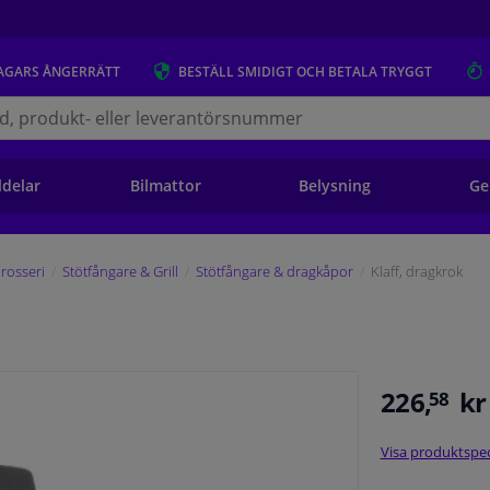
AGARS
ÅNGERRÄTT
BESTÄLL
SMIDIGT OCH BETALA TRYGGT
s.se
ldelar
Bilmattor
Belysning
Ge
rosseri
Stötfångare & Grill
Stötfångare & dragkåpor
Klaff, dragkrok
226,
kr
58
Visa produktspec