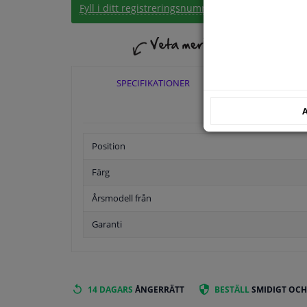
Fyll i ditt registreringsnummer
eller
Välj din bil
.
SPECIFIKATIONER
TILLÄ
A
Position
Färg
Årsmodell från
Garanti
14 DAGARS
ÅNGERRÄTT
BESTÄLL
SMIDIGT OCH