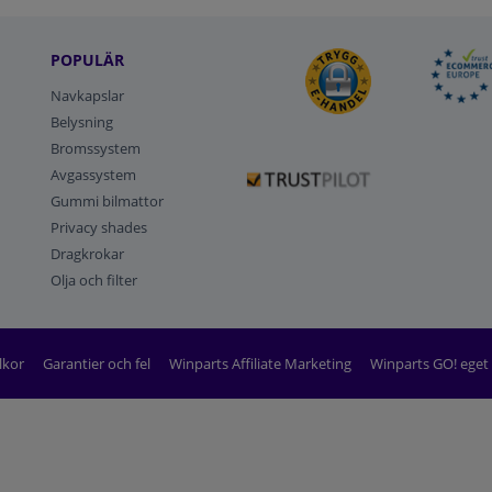
POPULÄR
Navkapslar
Belysning
Bromssystem
Avgassystem
Gummi bilmattor
Privacy shades
Dragkrokar
Olja och filter
lkor
Garantier och fel
Winparts Affiliate Marketing
Winparts GO! ege