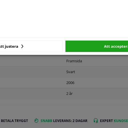
MPLIGHET
ORIGINALNUMMER
T
tt justera
Att accepter
Framsida
Svart
2006
2 år
 BETALA TRYGGT
SNABB
LEVERANS: 2 DAGAR
EXPERT
KUNDSE