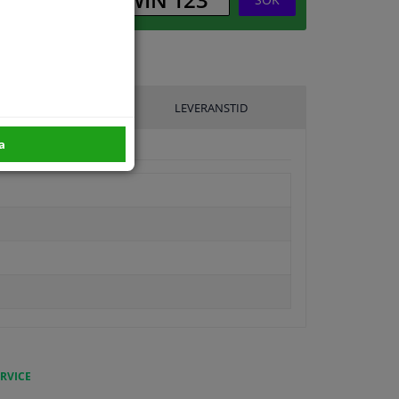
ILLVERKARE
LEVERANSTID
a
RVICE