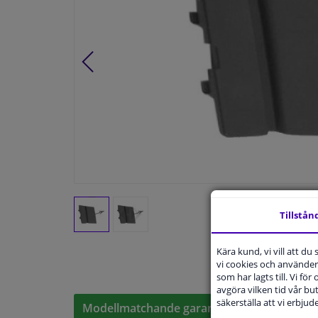
Tillstån
Kära kund, vi vill att d
vi cookies och använder 
som har lagts till. Vi för
avgöra vilken tid vår but
säkerställa att vi erbju
Modellmatchande garanti, Hitta rätt bildelar