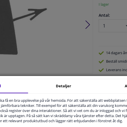
I lager
Antal:
14 dagars
ån
Beställ
smidi
Leverans in
Expert
Kund
Produktnummer:
1654746
d
Detaljer
A
Tillverkare kod:
1896054
EAN:
4052355753144
u ska få en bra upplevelse på vår hemsida. För att säkerställa att webbplatsen
jämförbara tekniker. Till exempel för att säkerställa att din varukorg komme
 också register över dina interaktioner. Så att vi vet om du är inloggad och vi fö
ik är upptagen. På så sätt kan vi skräddarsy våra tjänster efter detta. Det hjäl
der ett relevant produktutbud och lägger rätt erbjudanden i fönstret åt dig.
.