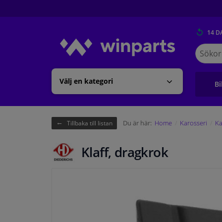
14 D
Sök
på
Winpart
Välj en kategori
Bi
Du är här:
Home
Karosseri
Ka
Tillbaka till listan
Klaff, dragkrok