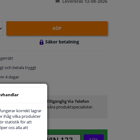
Levereras 12-08-2026
KÖP
Säker betalning
gerrätt
gt och betala tryggt
om 4 dagar
service
vhandlar
Kundservice:
Inte Tillgänglig Via Telefon
Ställ din fråga hos våra produktspecialister.
 fungerar korrekt lagrar
Frågor Och Svar
r ihåg vilka produkter
r statistik för att
per oss alla att
SÖK