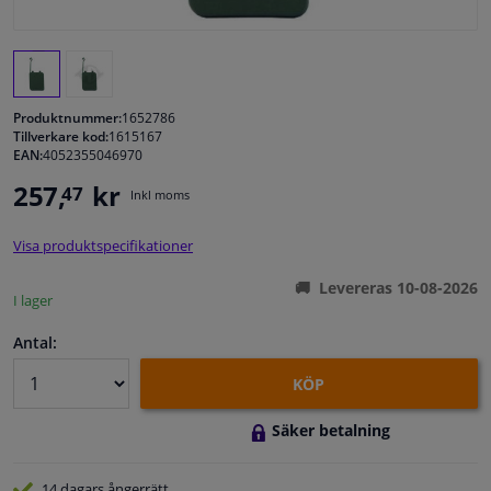
Fönster & Tillbehör
Interiör & bilklädsel
Produktnummer:
1652786
Tillverkare kod:
1615167
EAN:
4052355046970
Bilvård & Tillbehör
257,
kr
47
Inkl moms
Verkstad & Verktyg
Visa produktspecifikationer
Husbil, motorcykel, cykel & båt
Levereras 10-08-2026
I lager
Sensorer & Elsystem
Antal:
KÖP
Säker betalning
14 dagars
ångerrätt