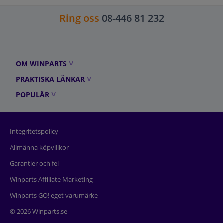
Ring oss
08-446 81 232
OM WINPARTS
PRAKTISKA LÄNKAR
POPULÄR
Integritetspolicy
Allmänna köpvillkor
Garantier och fel
Winparts Affiliate Marketing
Winparts GO! eget varumärke
© 2026 Winparts.se