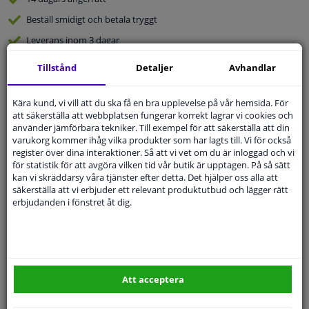
Beställ
smidigt och betala tryggt
Leverans inom 3 dagar
Expert
Kundservice
Tillstånd
Detaljer
Avhandlar
Kundservice:
08-446 81 232
Kära kund, vi vill att du ska få en bra upplevelse på vår hemsida. För
Ställ din fråga hos våra produktspecialister.
att säkerställa att webbplatsen fungerar korrekt lagrar vi cookies och
Frågor Och Svar
använder jämförbara tekniker. Till exempel för att säkerställa att din
varukorg kommer ihåg vilka produkter som har lagts till. Vi för också
register över dina interaktioner. Så att vi vet om du är inloggad och vi
för statistik för att avgöra vilken tid vår butik är upptagen. På så sätt
kan vi skräddarsy våra tjänster efter detta. Det hjälper oss alla att
säkerställa att vi erbjuder ett relevant produktutbud och lägger rätt
Modellmatchande garanti, Hitta rätt bildelar.
erbjudanden i fönstret åt dig.
Fyll i ditt registreringsnummer
eller
Välj din bil
.
SÖK
Att acceptera
Specifikationer