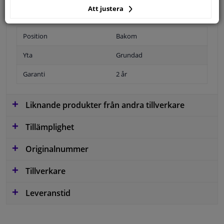
Att justera
Position
Bakom
Yta
Grundad
Garanti
2 år
Liknande produkter från andra tillverkare
Tillämplighet
Originalnummer
Tillverkare
Leveranstid