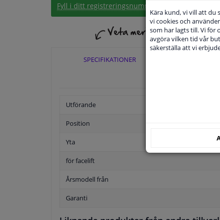
Fyll i ditt registreringsnummer
eller
Välj din bil
.
Kära kund, vi vill att d
vi cookies och använder 
som har lagts till. Vi för
avgöra vilken tid vår but
säkerställa att vi erbju
SPECIFIKATIONER
TILLÄ
Utförande
Position
A
Yta
för facelift
Årsmodell från
Garanti