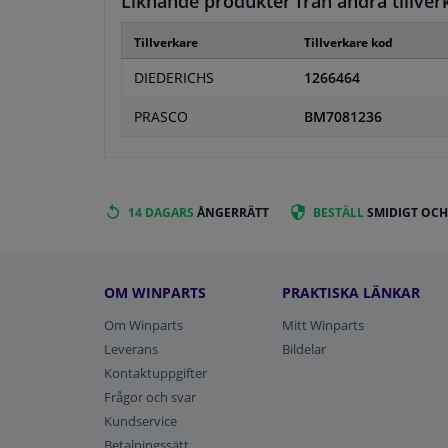
Liknande produkter från andra tillver
Tillverkare
Tillverkare kod
DIEDERICHS
1266464
PRASCO
BM7081236
14 DAGARS
ÅNGERRÄTT
BESTÄLL
SMIDIGT OCH
OM WINPARTS
PRAKTISKA LÄNKAR
Om Winparts
Mitt Winparts
Leverans
Bildelar
Kontaktuppgifter
Frågor och svar
Kundservice
Betalningssätt