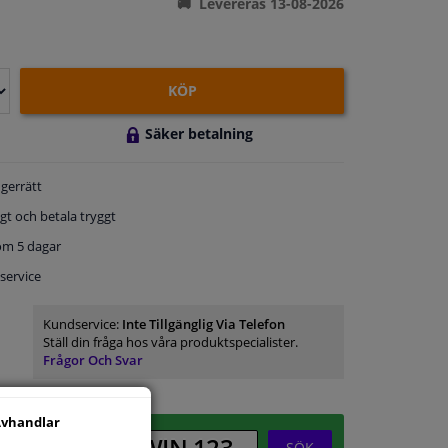
Levereras 13-08-2026
KÖP
Säker betalning
gerrätt
gt och betala tryggt
om 5 dagar
service
Kundservice:
Inte Tillgänglig Via Telefon
Ställ din fråga hos våra produktspecialister.
Frågor Och Svar
vhandlar
SÖK