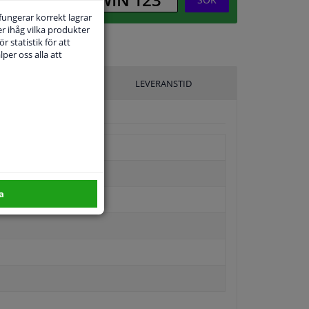
 fungerar korrekt lagrar
r ihåg vilka produkter
r statistik för att
per oss alla att
ILLVERKARE
LEVERANSTID
a