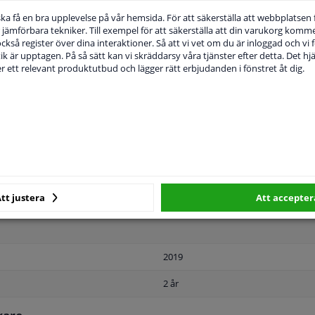
u ska få en bra upplevelse på vår hemsida. För att säkerställa att webbplatsen
jämförbara tekniker. Till exempel för att säkerställa att din varukorg komme
 också register över dina interaktioner. Så att vi vet om du är inloggad och vi fö
ik är upptagen. På så sätt kan vi skräddarsy våra tjänster efter detta. Det hjäl
der ett relevant produktutbud och lägger rätt erbjudanden i fönstret åt dig.
MPLIGHET
ORIGINALNUMMER
T
För bilar med sportpaket
Framsida
tt justera
Att accepter
Grundad
2019
2 år