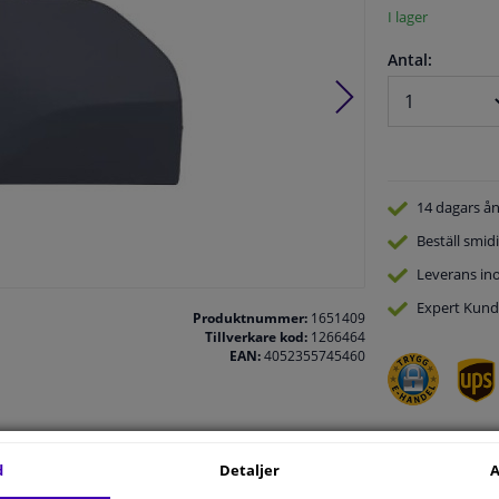
I lager
Antal:
14 dagars
ån
Beställ
smidi
Leverans in
Expert
Kund
Produktnummer:
1651409
Tillverkare kod:
1266464
EAN:
4052355745460
d
Detaljer
A
.