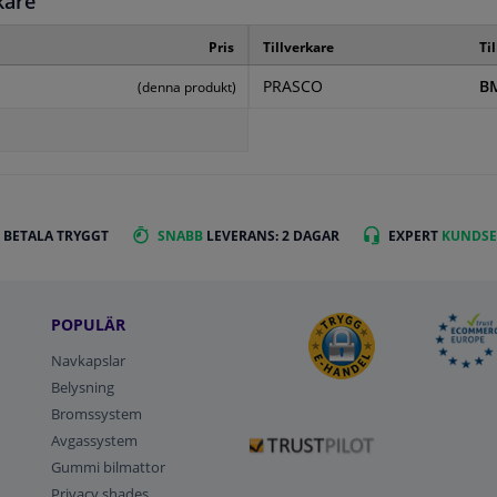
kare
Pris
Tillverkare
Ti
PRASCO
B
(denna produkt)
 BETALA TRYGGT
SNABB
LEVERANS: 2 DAGAR
EXPERT
KUNDSE
POPULÄR
Navkapslar
Belysning
Bromssystem
Avgassystem
Gummi bilmattor
Privacy shades