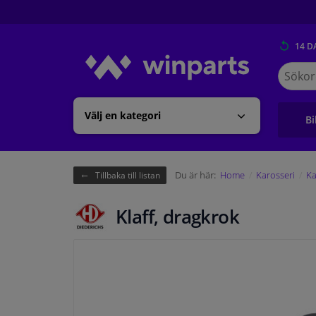
14 D
Sök
på
Winpart
Välj en kategori
Bi
Du är här:
Home
Karosseri
Ka
Tillbaka till listan
Klaff, dragkrok