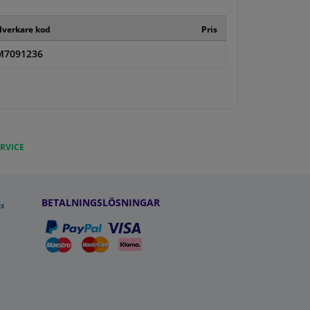
llverkare kod
Pris
M7091236
RVICE
BETALNINGSLÖSNINGAR