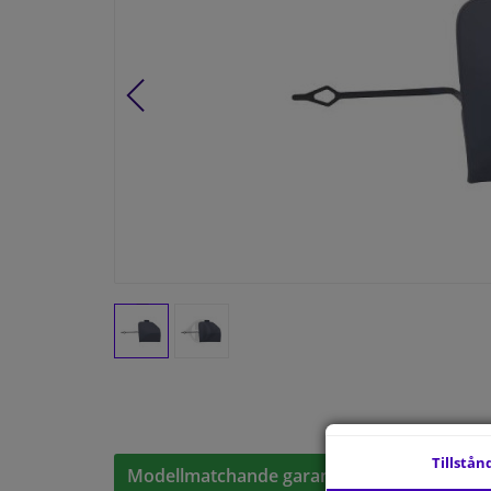
Tillstån
Modellmatchande garanti, Hitta rätt bildelar