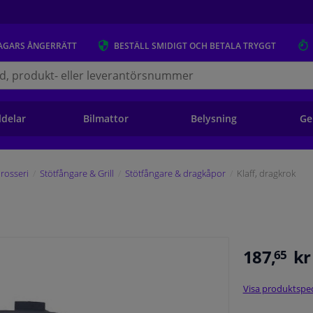
AGARS
ÅNGERRÄTT
BESTÄLL
SMIDIGT OCH BETALA TRYGGT
s.se
ldelar
Bilmattor
Belysning
Ge
rosseri
Stötfångare & Grill
Stötfångare & dragkåpor
Klaff, dragkrok
187,
kr
65
Visa produktspec